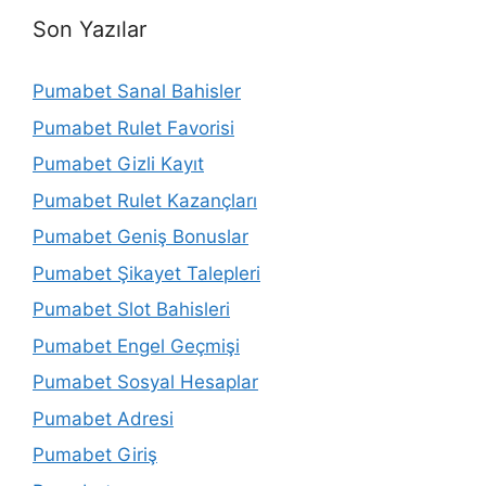
Son Yazılar
Pumabet Sanal Bahisler
Pumabet Rulet Favorisi
Pumabet Gizli Kayıt
Pumabet Rulet Kazançları
Pumabet Geniş Bonuslar
Pumabet Şikayet Talepleri
Pumabet Slot Bahisleri
Pumabet Engel Geçmişi
Pumabet Sosyal Hesaplar
Pumabet Adresi
Pumabet Giriş