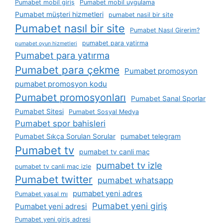
Pumabet mobil giriş
Pumabet mobil uygulama
Pumabet müşteri hizmetleri
pumabet nasil bir site
Pumabet nasıl bir site
Pumabet Nasıl Girerim?
pumabet para yatirma
pumabet oyun hizmetleri
Pumabet para yatırma
Pumabet para çekme
Pumabet promosyon
pumabet promosyon kodu
Pumabet promosyonları
Pumabet Sanal Sporlar
Pumabet Sitesi
Pumabet Sosyal Medya
Pumabet spor bahisleri
Pumabet Sıkça Sorulan Sorular
pumabet telegram
Pumabet tv
pumabet tv canli maç
pumabet tv izle
pumabet tv canli maç izle
Pumabet twitter
pumabet whatsapp
pumabet yeni adres
Pumabet yasal mı
Pumabet yeni giriş
Pumabet yeni adresi
Pumabet yeni giriş adresi