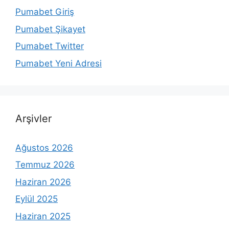
Pumabet Giriş
Pumabet Şikayet
Pumabet Twitter
Pumabet Yeni Adresi
Arşivler
Ağustos 2026
Temmuz 2026
Haziran 2026
Eylül 2025
Haziran 2025