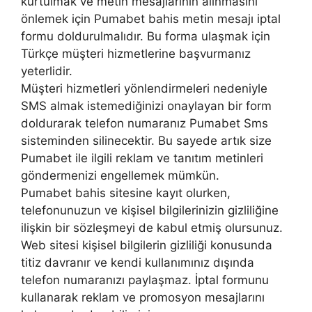
kurtulmak ve metin mesajlarının alınmasını
önlemek için Pumabet bahis metin mesajı iptal
formu doldurulmalıdır. Bu forma ulaşmak için
Türkçe müşteri hizmetlerine başvurmanız
yeterlidir.
Müşteri hizmetleri yönlendirmeleri nedeniyle
SMS almak istemediğinizi onaylayan bir form
doldurarak telefon numaranız Pumabet Sms
sisteminden silinecektir. Bu sayede artık size
Pumabet ile ilgili reklam ve tanıtım metinleri
göndermenizi engellemek mümkün.
Pumabet bahis sitesine kayıt olurken,
telefonunuzun ve kişisel bilgilerinizin gizliliğine
ilişkin bir sözleşmeyi de kabul etmiş olursunuz.
Web sitesi kişisel bilgilerin gizliliği konusunda
titiz davranır ve kendi kullanımınız dışında
telefon numaranızı paylaşmaz. İptal formunu
kullanarak reklam ve promosyon mesajlarını