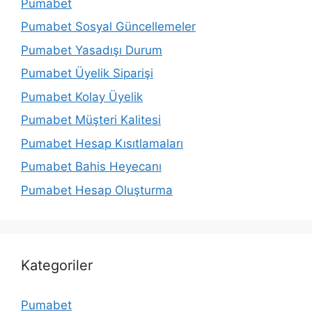
Pumabet
Pumabet Sosyal Güncellemeler
Pumabet Yasadışı Durum
Pumabet Üyelik Siparişi
Pumabet Kolay Üyelik
Pumabet Müşteri Kalitesi
Pumabet Hesap Kısıtlamaları
Pumabet Bahis Heyecanı
Pumabet Hesap Oluşturma
Kategoriler
Pumabet