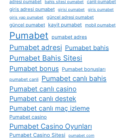
adresi pumabet
canli pumabet
bahis sitesi pumabet
giris adresi pumabet
girisi pumabet
giris pumabet
güncel adresi pumabet
giris yap pumabet
güncel pumabet
kayit pumabet
mobil pumabet
Pumabet
pumabet adres
Pumabet adresi
Pumabet bahis
Pumabet Bahis Sitesi
Pumabet bonus
Pumabet bonusları
Pumabet canlı bahis
pumabet canli
Pumabet canlı casino
Pumabet canlı destek
Pumabet canlı maç izleme
Pumabet casino
Pumabet Casino Oyunları
Pumabet Casino Sitesi
pumabet com