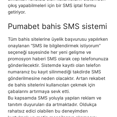
çıkış yapabilmeleri için bir SMS iptal formu
getiriyor.
Pumabet bahis SMS sistemi
Tüm bahis sitelerine üyelik başvurusu yapılırken
onaylanan “SMS ile bilgilendirmek istiyorum”
seçeneği sayesinde her yeni gelişme ve
promosyon haberi SMS olarak cep telefonunuza
gönderilecektir. Sistemde kayıtlı olan telefon
numaranız bu kayıt silinmediği takdirde SMS
gönderilmesine neden olacaktır. Artan rekabet
de bahis sitelerini kullanıcıları çekmek için
çabalarını artırmaya sevk etti.
Bu kapsamda SMS yoluyla yapılan reklam ve
tanıtım duyuruları da artmaktadır. Oldukça
rahatsız edici olabilen bu deneyimden