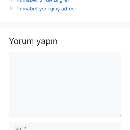
Pumabet yeni giriş adresi
Yorum yapın
Yorum
İsim