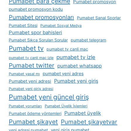
Pumabet para çekme
Pumabet promosyon
pumabet promosyon kodu
Pumabet promosyonları
Pumabet Sanal Sporlar
Pumabet Sitesi
Pumabet Sosyal Medya
Pumabet spor bahisleri
Pumabet Sıkça Sorulan Sorular
pumabet telegram
Pumabet tv
pumabet tv canli maç
pumabet tv izle
pumabet tv canli maç izle
Pumabet twitter
pumabet whatsapp
pumabet yeni adres
Pumabet yasal mı
Pumabet yeni giriş
Pumabet yeni adresi
Pumabet yeni giriş adresi
Pumabet yeni güncel giriş
Pumabet yorumları
Pumabet Üyelik İşlemleri
Pumabet üyelik
Pumabet ödeme yöntemleri
Pumabet şikayet
Pumabet şikayetvar
yeni giris pumabet
yeni adresi pumabet