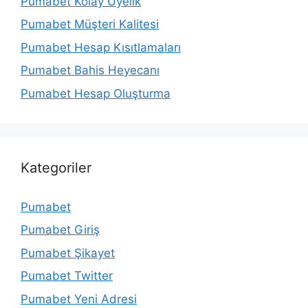
Pumabet Kolay Üyelik
Pumabet Müşteri Kalitesi
Pumabet Hesap Kısıtlamaları
Pumabet Bahis Heyecanı
Pumabet Hesap Oluşturma
Kategoriler
Pumabet
Pumabet Giriş
Pumabet Şikayet
Pumabet Twitter
Pumabet Yeni Adresi