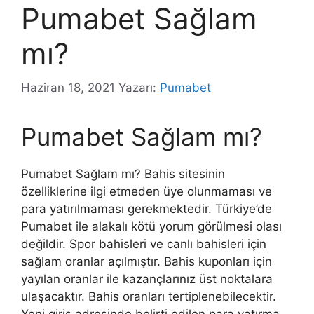
Pumabet Sağlam
mı?
Haziran 18, 2021
Yazarı:
Pumabet
Pumabet Sağlam mı?
Pumabet Sağlam mı? Bahis sitesinin
özelliklerine ilgi etmeden üye olunmaması ve
para yatırılmaması gerekmektedir. Türkiye’de
Pumabet ile alakalı kötü yorum görülmesi olası
değildir. Spor bahisleri ve canlı bahisleri için
sağlam oranlar açılmıştır. Bahis kuponları için
yayılan oranlar ile kazançlarınız üst noktalara
ulaşacaktır. Bahis oranları tertiplenebilecektir.