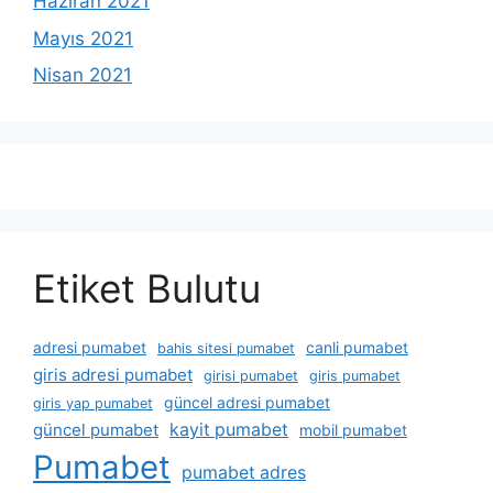
Haziran 2021
Mayıs 2021
Nisan 2021
Etiket Bulutu
adresi pumabet
canli pumabet
bahis sitesi pumabet
giris adresi pumabet
girisi pumabet
giris pumabet
güncel adresi pumabet
giris yap pumabet
güncel pumabet
kayit pumabet
mobil pumabet
Pumabet
pumabet adres