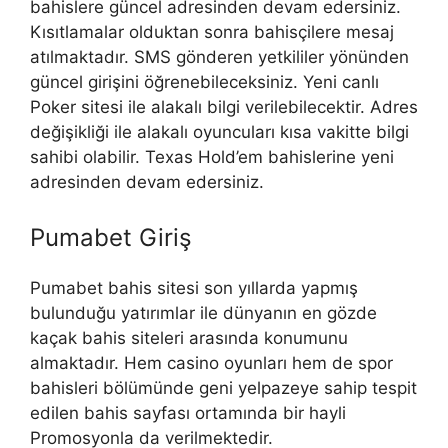
bahislere güncel adresinden devam edersiniz.
Kısıtlamalar olduktan sonra bahisçilere mesaj
atılmaktadır. SMS gönderen yetkililer yönünden
güncel girişini öğrenebileceksiniz. Yeni canlı
Poker sitesi ile alakalı bilgi verilebilecektir. Adres
değişikliği ile alakalı oyuncuları kısa vakitte bilgi
sahibi olabilir. Texas Hold’em bahislerine yeni
adresinden devam edersiniz.
Pumabet Giriş
Pumabet bahis sitesi son yıllarda yapmış
bulunduğu yatırımlar ile dünyanın en gözde
kaçak bahis siteleri arasında konumunu
almaktadır. Hem casino oyunları hem de spor
bahisleri bölümünde geni yelpazeye sahip tespit
edilen bahis sayfası ortamında bir hayli
Promosyonla da verilmektedir.