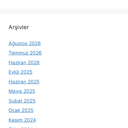
Arşivler
Ağustos 2026
Temmuz 2026
Haziran 2026
Eylül 2025
Haziran 2025
Mayıs 2025
Şubat 2025
Ocak 2025
Kasım 2024