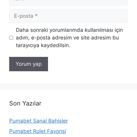
E-
posta
İnternet
Daha sonraki yorumlarımda kullanılması için
sitesi
adım, e-posta adresim ve site adresim bu
tarayıcıya kaydedilsin.
Son Yazılar
Pumabet Sanal Bahisler
Pumabet Rulet Favorisi