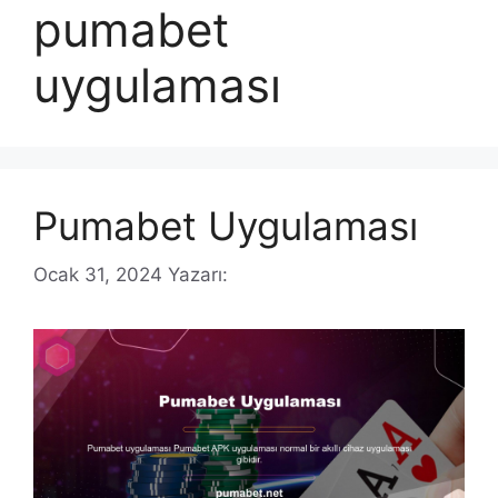
pumabet
uygulaması
Pumabet Uygulaması
Ocak 31, 2024
Yazarı: