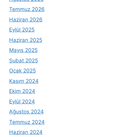
Temmuz 2026
Haziran 2026
Eylül 2025
Haziran 2025
Mayıs 2025
Şubat 2025
Ocak 2025
Kasım 2024
Ekim 2024
Eylül 2024
Ağustos 2024
Temmuz 2024
Haziran 2024