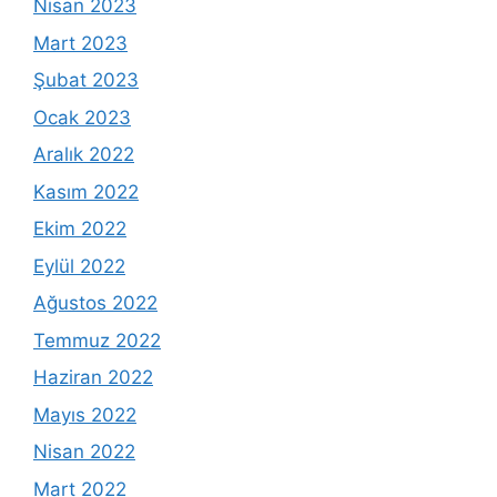
Nisan 2023
Mart 2023
Şubat 2023
Ocak 2023
Aralık 2022
Kasım 2022
Ekim 2022
Eylül 2022
Ağustos 2022
Temmuz 2022
Haziran 2022
Mayıs 2022
Nisan 2022
Mart 2022