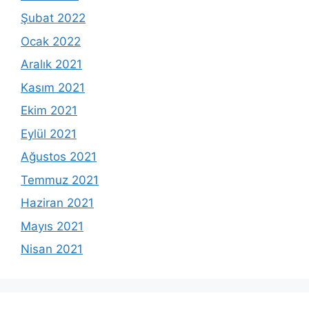
Şubat 2022
Ocak 2022
Aralık 2021
Kasım 2021
Ekim 2021
Eylül 2021
Ağustos 2021
Temmuz 2021
Haziran 2021
Mayıs 2021
Nisan 2021