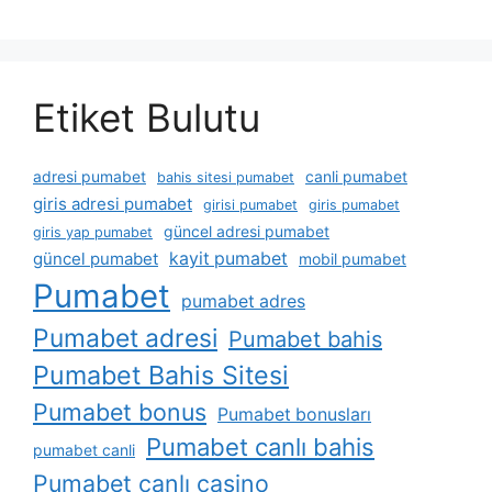
Etiket Bulutu
adresi pumabet
canli pumabet
bahis sitesi pumabet
giris adresi pumabet
girisi pumabet
giris pumabet
güncel adresi pumabet
giris yap pumabet
güncel pumabet
kayit pumabet
mobil pumabet
Pumabet
pumabet adres
Pumabet adresi
Pumabet bahis
Pumabet Bahis Sitesi
Pumabet bonus
Pumabet bonusları
Pumabet canlı bahis
pumabet canli
Pumabet canlı casino