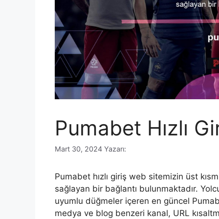
Pumabet Hızlı Gir
Mart 30, 2024
Yazarı:
Pumabet hızlı giriş web sitemizin üst kısm
sağlayan bir bağlantı bulunmaktadır. Yolc
uyumlu düğmeler içeren en güncel Pumabet 
medya ve blog benzeri kanal, URL kısaltma 