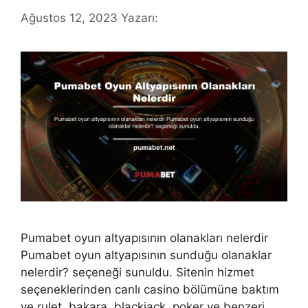
Ağustos 12, 2023
Yazarı:
Pumabet oyun altyapısının olanakları nelerdir
Pumabet oyun altyapısının sunduğu olanaklar
nelerdir? seçeneği sunuldu. Sitenin hizmet
seçeneklerinden canlı casino bölümüne baktım
ve rulet, bakara, blackjack, poker ve benzeri