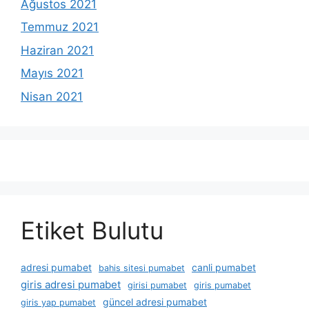
Ağustos 2021
Temmuz 2021
Haziran 2021
Mayıs 2021
Nisan 2021
Etiket Bulutu
adresi pumabet
canli pumabet
bahis sitesi pumabet
giris adresi pumabet
girisi pumabet
giris pumabet
güncel adresi pumabet
giris yap pumabet