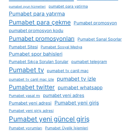
pumabet para yatirma
pumabet oyun hizmetleri
Pumabet para yatırma
Pumabet para çekme
Pumabet promosyon
pumabet promosyon kodu
Pumabet promosyonları
Pumabet Sanal Sporlar
Pumabet Sitesi
Pumabet Sosyal Medya
Pumabet spor bahisleri
Pumabet Sıkça Sorulan Sorular
pumabet telegram
Pumabet tv
pumabet tv canli maç
pumabet tv izle
pumabet tv canli maç izle
Pumabet twitter
pumabet whatsapp
pumabet yeni adres
Pumabet yasal mı
Pumabet yeni giriş
Pumabet yeni adresi
Pumabet yeni giriş adresi
Pumabet yeni güncel giriş
Pumabet yorumları
Pumabet Üyelik İşlemleri