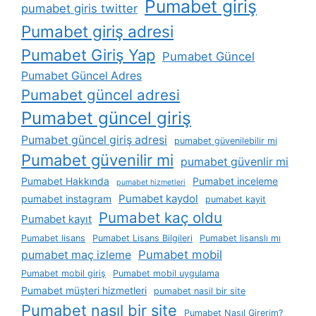
Pumabet giriş
pumabet giris twitter
Pumabet giriş adresi
Pumabet Giriş Yap
Pumabet Güncel
Pumabet Güncel Adres
Pumabet güncel adresi
Pumabet güncel giriş
Pumabet güncel giriş adresi
pumabet güvenilebilir mi
Pumabet güvenilir mi
pumabet güvenlir mi
Pumabet Hakkında
Pumabet inceleme
pumabet hizmetleri
Pumabet kaydol
pumabet instagram
pumabet kayit
Pumabet kaç oldu
Pumabet kayıt
Pumabet lisans
Pumabet Lisans Bilgileri
Pumabet lisanslı mı
Pumabet mobil
pumabet maç izleme
Pumabet mobil giriş
Pumabet mobil uygulama
Pumabet müşteri hizmetleri
pumabet nasil bir site
Pumabet nasıl bir site
Pumabet Nasıl Girerim?