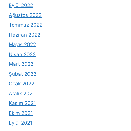
Eylül 2022
Ağustos 2022
Temmuz 2022
Haziran 2022
Mayıs 2022
Nisan 2022
Mart 2022
Şubat 2022
Ocak 2022
Aralık 2021
Kasım 2021
Ekim 2021
Eylül 2021