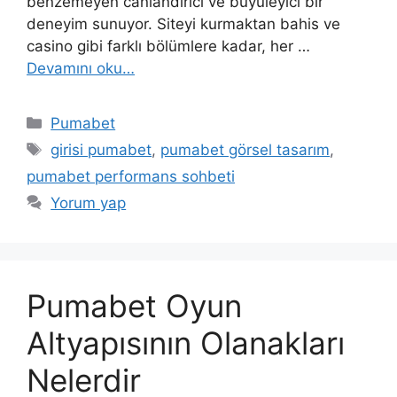
benzemeyen canlandırıcı ve büyüleyici bir
deneyim sunuyor. Siteyi kurmaktan bahis ve
casino gibi farklı bölümlere kadar, her …
Devamını oku…
Kategoriler
Pumabet
Etiketler
girisi pumabet
,
pumabet görsel tasarım
,
pumabet performans sohbeti
Yorum yap
Pumabet Oyun
Altyapısının Olanakları
Nelerdir