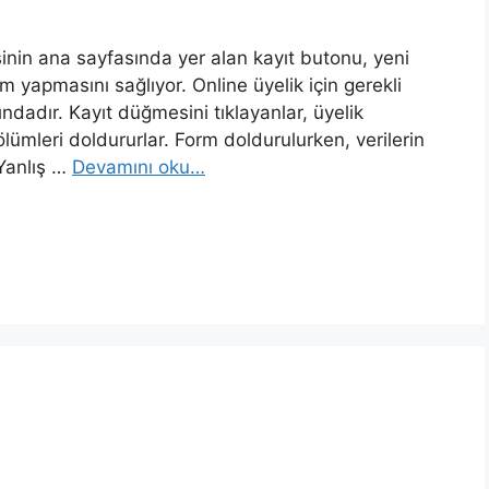
inin ana sayfasında yer alan kayıt butonu, yeni
m yapmasını sağlıyor. Online üyelik için gerekli
ndadır. Kayıt düğmesini tıklayanlar, üyelik
ümleri doldururlar. Form doldurulurken, verilerin
 Yanlış …
Devamını oku…