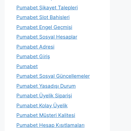
Pumabet Şikayet Talepleri
Pumabet Slot Bahisleri
Pumabet Engel Geçmişi
Pumabet Sosyal Hesaplar
Pumabet Adresi
Pumabet Giriş
Pumabet
Pumabet Sosyal Güncellemeler
Pumabet Yasadışı Durum
Pumabet Üyelik Siparişi
Pumabet Kolay Üyelik
Pumabet Müşteri Kalitesi
Pumabet Hesap Kısıtlamaları