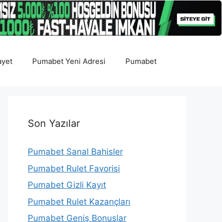
ayet
Pumabet Yeni Adresi
Pumabet
Son Yazılar
Pumabet Sanal Bahisler
Pumabet Rulet Favorisi
Pumabet Gizli Kayıt
Pumabet Rulet Kazançları
Pumabet Geniş Bonuslar