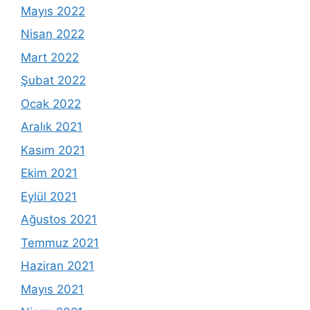
Mayıs 2022
Nisan 2022
Mart 2022
Şubat 2022
Ocak 2022
Aralık 2021
Kasım 2021
Ekim 2021
Eylül 2021
Ağustos 2021
Temmuz 2021
Haziran 2021
Mayıs 2021