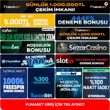
×
PUMABET GİRİŞ İÇİN TIKLAYINIZ!