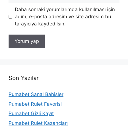
İnternet
Daha sonraki yorumlarımda kullanılması için
sitesi
adım, e-posta adresim ve site adresim bu
tarayıcıya kaydedilsin.
Son Yazılar
Pumabet Sanal Bahisler
Pumabet Rulet Favorisi
Pumabet Gizli Kayıt
Pumabet Rulet Kazançları