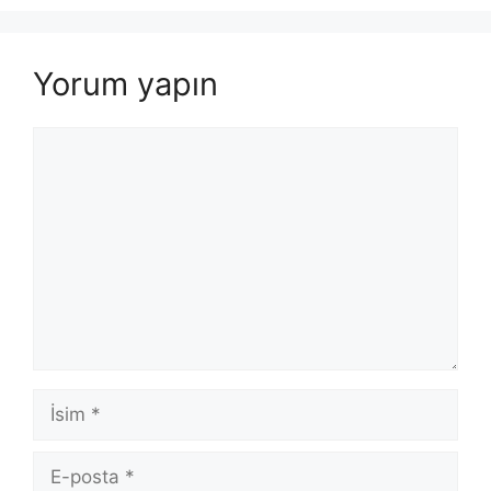
Yorum yapın
Yorum
İsim
E-
posta