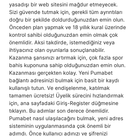
yasadışı bir web sitesini mağdur etmeyecek.
Sizi güvende tutmak için, gerekli tüm ayrıntıları
doğru bir şekilde doldurduğunuzdan emin olun.
Önceden plan yapmak ve 18 yıllık kural üzerinde
kontrol sahibi olduğunuzdan emin olmak çok
önemlidir. Aksi takdirde, istemediğiniz veya
ihtiyacınız olan oyunlarla sonuçlanabilir.
Kazanma şansınızı artırmak için, çok fazla spor
bahis kuponuna sahip olduğunuzdan emin olun.
Kazanması gerçekten kolay. Yeni Pumabet
bağlantı adresinizi bulmak için basit bir kaydı
kullanışlı tutun. Ve endişelenme, katılmak
tamamen ücretsiz! Üyelik sürecini hızlandırmak
için, ana sayfadaki Giriş-Register düğmesine
tıklayın. Bu adımlar son derece önemlidir.
Pumabet nasıl ulaşılacağını bulmak, yeni adres
sisteminin uygulanmasında çok önemli bir
adımdı. Önce kullanıcı adınızı ve şifrenizi