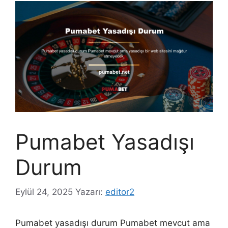
Pumabet Yasadışı
Durum
Eylül 24, 2025
Yazarı:
editor2
Pumabet yasadışı durum Pumabet mevcut ama