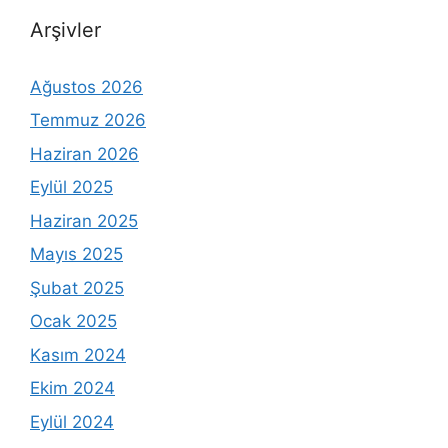
Arşivler
Ağustos 2026
Temmuz 2026
Haziran 2026
Eylül 2025
Haziran 2025
Mayıs 2025
Şubat 2025
Ocak 2025
Kasım 2024
Ekim 2024
Eylül 2024