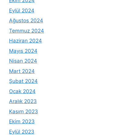
Ekim 2024
Eylül 2024
Ağustos 2024
Temmuz 2024
Haziran 2024
Mayıs 2024
Nisan 2024
Mart 2024
Şubat 2024
Ocak 2024
Aralık 2023
Kasım 2023
Ekim 2023
Eylül 2023