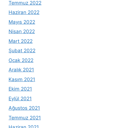
Temmuz 2022
Haziran 2022
Mayıs 2022
Nisan 2022
Mart 2022
Şubat 2022
Ocak 2022
Aralık 2021
Kasım 2021
Ekim 2021
Eylül 2021
Ağustos 2021
Temmuz 2021
Haziran 2021