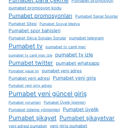
Pumabet promosyon
pumabet promosyon kodu
Pumabet promosyonları
Pumabet Sanal Sporlar
Pumabet Sitesi
Pumabet Sosyal Medya
Pumabet spor bahisleri
Pumabet Sıkça Sorulan Sorular
pumabet telegram
Pumabet tv
pumabet tv canli maç
pumabet tv izle
pumabet tv canli maç izle
Pumabet twitter
pumabet whatsapp
pumabet yeni adres
Pumabet yasal mı
Pumabet yeni giriş
Pumabet yeni adresi
Pumabet yeni giriş adresi
Pumabet yeni güncel giriş
Pumabet yorumları
Pumabet Üyelik İşlemleri
Pumabet üyelik
Pumabet ödeme yöntemleri
Pumabet şikayet
Pumabet şikayetvar
yeni giris pumabet
yeni adresi pumabet