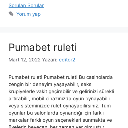
Sorulan Sorular
Yorum yap
Pumabet ruleti
Mart 12, 2022
Yazarı:
editor2
Pumabet ruleti Pumabet ruleti Bu casinolarda
zengin bir deneyim yaşayabilir, seksi
krupiyelerle vakit geçirebilir ve gelirinizi sürekli
artırabilir, mobil cihazınızda oyun oynayabilir
veya sisteminizde rulet oynayabilirsiniz. Tüm
oyunlar bu salonlarda oynandığı için farklı
markalar farklı oyun seçenekleri sunmakta ve
üyelerin heyecanı her zaman var olmuştur,