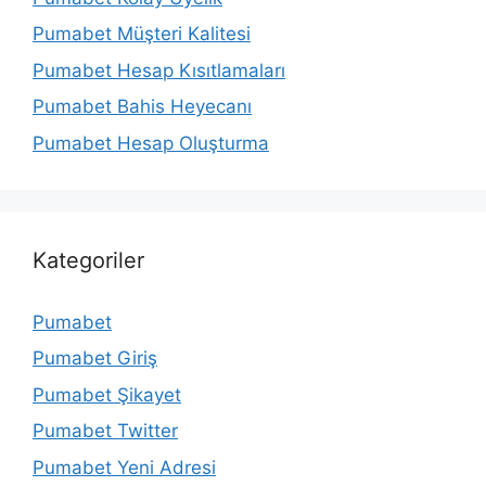
Pumabet Müşteri Kalitesi
Pumabet Hesap Kısıtlamaları
Pumabet Bahis Heyecanı
Pumabet Hesap Oluşturma
Kategoriler
Pumabet
Pumabet Giriş
Pumabet Şikayet
Pumabet Twitter
Pumabet Yeni Adresi