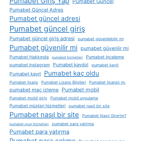
Pumabet Giriş Yap
Pumabet Güncel
Pumabet Güncel Adres
Pumabet güncel adresi
Pumabet güncel giriş
Pumabet güncel giriş adresi
pumabet güvenilebilir mi
Pumabet güvenilir mi
pumabet güvenlir mi
Pumabet Hakkında
Pumabet inceleme
pumabet hizmetleri
Pumabet kaydol
pumabet instagram
pumabet kayit
Pumabet kaç oldu
Pumabet kayıt
Pumabet lisans
Pumabet Lisans Bilgileri
Pumabet lisanslı mı
Pumabet mobil
pumabet maç izleme
Pumabet mobil giriş
Pumabet mobil uygulama
Pumabet müşteri hizmetleri
pumabet nasil bir site
Pumabet nasıl bir site
Pumabet Nasıl Girerim?
pumabet para yatirma
pumabet oyun hizmetleri
Pumabet para yatırma
Pumabet para çekme