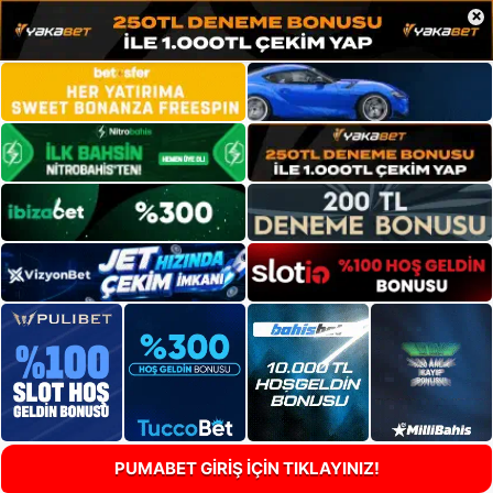
×
PUMABET GİRİŞ İÇİN TIKLAYINIZ!