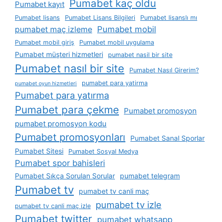
Pumabet kaç oldu
Pumabet kayıt
Pumabet lisans
Pumabet Lisans Bilgileri
Pumabet lisanslı mı
Pumabet mobil
pumabet maç izleme
Pumabet mobil giriş
Pumabet mobil uygulama
Pumabet müşteri hizmetleri
pumabet nasil bir site
Pumabet nasıl bir site
Pumabet Nasıl Girerim?
pumabet para yatirma
pumabet oyun hizmetleri
Pumabet para yatırma
Pumabet para çekme
Pumabet promosyon
pumabet promosyon kodu
Pumabet promosyonları
Pumabet Sanal Sporlar
Pumabet Sitesi
Pumabet Sosyal Medya
Pumabet spor bahisleri
Pumabet Sıkça Sorulan Sorular
pumabet telegram
Pumabet tv
pumabet tv canli maç
pumabet tv izle
pumabet tv canli maç izle
Pumabet twitter
pumabet whatsapp