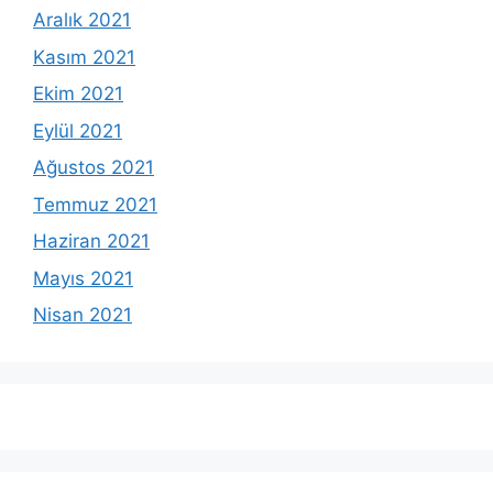
Aralık 2021
Kasım 2021
Ekim 2021
Eylül 2021
Ağustos 2021
Temmuz 2021
Haziran 2021
Mayıs 2021
Nisan 2021