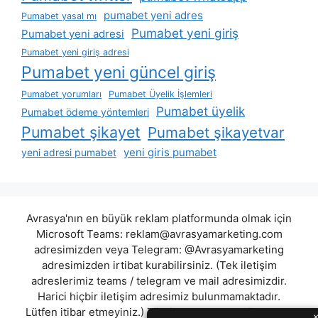
pumabet yeni adres
Pumabet yasal mı
Pumabet yeni giriş
Pumabet yeni adresi
Pumabet yeni giriş adresi
Pumabet yeni güncel giriş
Pumabet yorumları
Pumabet Üyelik İşlemleri
Pumabet üyelik
Pumabet ödeme yöntemleri
Pumabet şikayet
Pumabet şikayetvar
yeni giris pumabet
yeni adresi pumabet
Avrasya'nın en büyük reklam platformunda olmak için
Microsoft Teams:
reklam@avrasyamarketing.com
adresimizden veya Telegram: @Avrasyamarketing
adresimizden irtibat kurabilirsiniz. (Tek iletişim
adreslerimiz teams / telegram ve mail adresimizdir.
Harici hiçbir iletişim adresimiz bulunmamaktadır.
Lütfen itibar etmeyiniz.) Türkiye yasalarına göre 7258