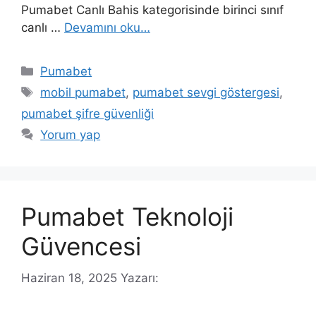
Pumabet Canlı Bahis kategorisinde birinci sınıf
canlı …
Devamını oku…
Kategoriler
Pumabet
Etiketler
mobil pumabet
,
pumabet sevgi göstergesi
,
pumabet şifre güvenliği
Yorum yap
Pumabet Teknoloji
Güvencesi
Haziran 18, 2025
Yazarı: