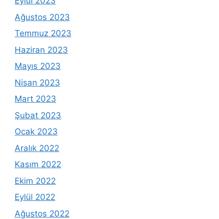
Eylül 2023
Ağustos 2023
Temmuz 2023
Haziran 2023
Mayıs 2023
Nisan 2023
Mart 2023
Şubat 2023
Ocak 2023
Aralık 2022
Kasım 2022
Ekim 2022
Eylül 2022
Ağustos 2022