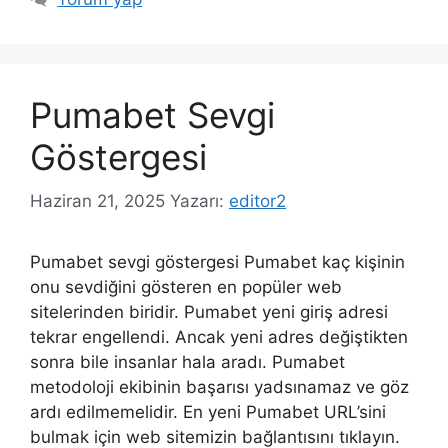
Pumabet Sevgi
Göstergesi
Haziran 21, 2025
Yazarı:
editor2
Pumabet sevgi göstergesi Pumabet kaç kişinin
onu sevdiğini gösteren en popüler web
sitelerinden biridir. Pumabet yeni giriş adresi
tekrar engellendi. Ancak yeni adres değiştikten
sonra bile insanlar hala aradı. Pumabet
metodoloji ekibinin başarısı yadsınamaz ve göz
ardı edilmemelidir. En yeni Pumabet URL’sini
bulmak için web sitemizin bağlantısını tıklayın.