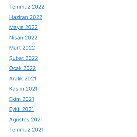
Temmuz 2022
Haziran 2022
Mayıs 2022
Nisan 2022
Mart 2022
Şubat 2022
Ocak 2022
Aralık 2021
Kasım 2021
Ekim 2021
Eylül 2021
Ağustos 2021
Temmuz 2021