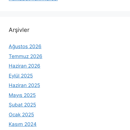
Arşivler
Ağustos 2026
Temmuz 2026
Haziran 2026
Eylül 2025
Haziran 2025
Mayıs 2025
Şubat 2025
Ocak 2025
Kasım 2024