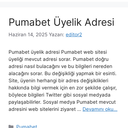
Pumabet Üyelik Adresi
Haziran 14, 2025
Yazarı:
editor2
Pumabet üyelik adresi Pumabet web sitesi
üyeliği mevcut adresi sorar. Pumabet doğru
adresi nasıl bulacağını ve bu bilgileri nereden
alacağını sorar. Bu değişikliği yapmak bir esinti.
Site, üyenin herhangi bir adres değişiklikleri
hakkında bilgi vermek için en zor şekilde çalışır,
böylece bilgileri Twitter gibi sosyal medyada
paylaşabilirler. Sosyal medya Pumabet mevcut
adresini web sitelerini ziyaret …
Devamını oku…
Kategoriler
Pumabet