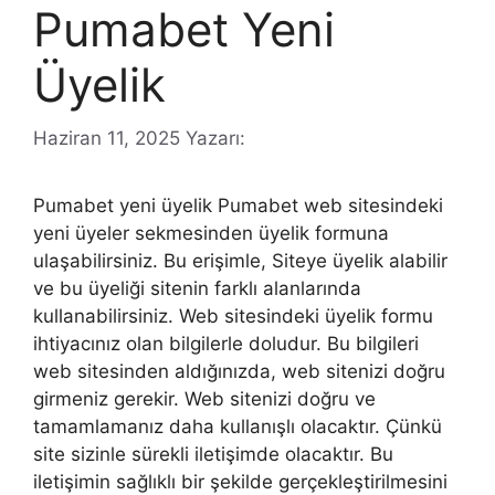
Pumabet Yeni
Üyelik
Haziran 11, 2025
Yazarı:
Pumabet yeni üyelik Pumabet web sitesindeki
yeni üyeler sekmesinden üyelik formuna
ulaşabilirsiniz. Bu erişimle, Siteye üyelik alabilir
ve bu üyeliği sitenin farklı alanlarında
kullanabilirsiniz. Web sitesindeki üyelik formu
ihtiyacınız olan bilgilerle doludur. Bu bilgileri
web sitesinden aldığınızda, web sitenizi doğru
girmeniz gerekir. Web sitenizi doğru ve
tamamlamanız daha kullanışlı olacaktır. Çünkü
site sizinle sürekli iletişimde olacaktır. Bu
iletişimin sağlıklı bir şekilde gerçekleştirilmesini