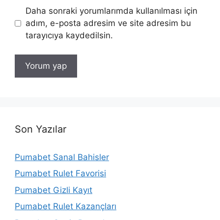
İnternet
Daha sonraki yorumlarımda kullanılması için
sitesi
adım, e-posta adresim ve site adresim bu
tarayıcıya kaydedilsin.
Son Yazılar
Pumabet Sanal Bahisler
Pumabet Rulet Favorisi
Pumabet Gizli Kayıt
Pumabet Rulet Kazançları