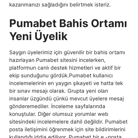
kazanmanızı sağladığını belirtmek isteriz.
Pumabet Bahis Ortamı
Yeni Üyelik
Saygın üyelerimiz için güvenilir bir bahis ortamı
hazırlayan Pumabet sitesini incelerken,
platformun canlı destek hizmetleri ve aktif bir
ekip sunduğunu gördük.Pumabet kullanıcı
incelemelerinin en yaygın şikayeti ve hatta tek
bir sınav mesajı olarak. Grupta yeni olan
insanlar üzgündü çünkü mevcut üyelere mesaj
gönderemediler. İnceleme sayfalarında
konuştular. Diğer olumsuz yorumlar web
sitesindeki incelemelere dahil değildir. Pumabet
posta iletişimini öğrenmek için site bildirimlerini
kullandığı iddia ediliyor. Pumabet bir e -posta