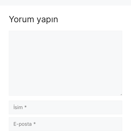
Yorum yapın
Yorum
İsim
E-
posta