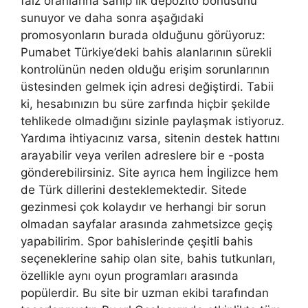
faiz oranlarına sahip ilk depozito bonusunu
sunuyor ve daha sonra aşağıdaki
promosyonların burada olduğunu görüyoruz:
Pumabet Türkiye’deki bahis alanlarının sürekli
kontrolünün neden olduğu erişim sorunlarının
üstesinden gelmek için adresi değiştirdi. Tabii
ki, hesabınızın bu süre zarfında hiçbir şekilde
tehlikede olmadığını sizinle paylaşmak istiyoruz.
Yardıma ihtiyacınız varsa, sitenin destek hattını
arayabilir veya verilen adreslere bir e -posta
gönderebilirsiniz. Site ayrıca hem İngilizce hem
de Türk dillerini desteklemektedir. Sitede
gezinmesi çok kolaydır ve herhangi bir sorun
olmadan sayfalar arasında zahmetsizce geçiş
yapabilirim. Spor bahislerinde çeşitli bahis
seçeneklerine sahip olan site, bahis tutkunları,
özellikle aynı oyun programları arasında
popülerdir. Bu site bir uzman ekibi tarafından