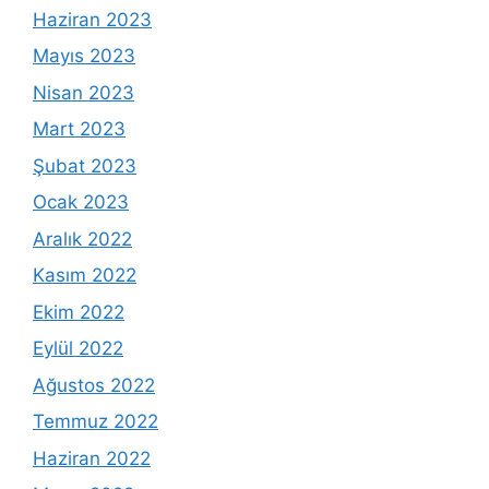
Haziran 2023
Mayıs 2023
Nisan 2023
Mart 2023
Şubat 2023
Ocak 2023
Aralık 2022
Kasım 2022
Ekim 2022
Eylül 2022
Ağustos 2022
Temmuz 2022
Haziran 2022