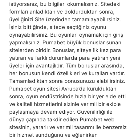
istiyorsanız, bu bilgileri okumalısınız. Sitedeki
formları anladıktan ve doldurduktan sonra,
üyeliğinizi Site üzerinden tamamlayabilirsiniz.
İşiniz bittiğinde, sitede seçtiğiniz oyunu
oynayabilirsiniz. Bu oyunları oynamak için giriş
yapmalısınız. Pumabet büyük bonuslar sunan
sitelerden biridir. Bonuslar, siteye ilk kez para
yatıran ve farklı durumlarda para yatıran yeni
üyeler için avantajlıdır. Tüm bonuslar arasında,
her bonusun kendi özellikleri ve kuralları vardır.
Tamamladıktan sonra bonusunuzu alabilirsiniz.
Pumabet oyun sitesi Avrupa’da kurulduktan
sonra, oyun endüstrisinde hızla bir yer elde etti
ve kaliteli hizmetlerini sizinle verimli bir ekiple
paylaşmaya devam ediyor. Güvenilirliği ile
dünya çapında takdir edilen Pumabet web
sitesinin, yararlı ve verimli tasarımı ile benzersiz
bir hizmet sunduğunu ve eğlenirken