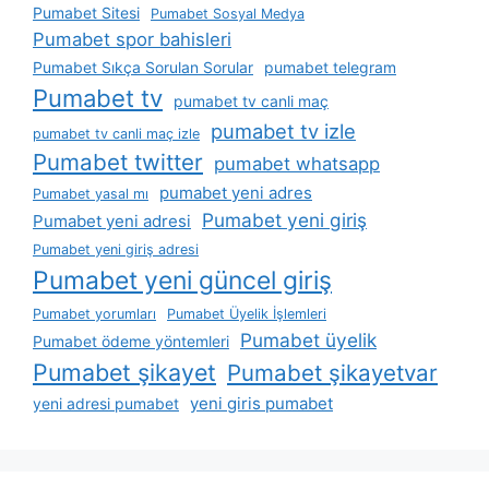
Pumabet Sitesi
Pumabet Sosyal Medya
Pumabet spor bahisleri
Pumabet Sıkça Sorulan Sorular
pumabet telegram
Pumabet tv
pumabet tv canli maç
pumabet tv izle
pumabet tv canli maç izle
Pumabet twitter
pumabet whatsapp
pumabet yeni adres
Pumabet yasal mı
Pumabet yeni giriş
Pumabet yeni adresi
Pumabet yeni giriş adresi
Pumabet yeni güncel giriş
Pumabet yorumları
Pumabet Üyelik İşlemleri
Pumabet üyelik
Pumabet ödeme yöntemleri
Pumabet şikayet
Pumabet şikayetvar
yeni giris pumabet
yeni adresi pumabet