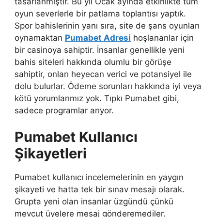
tasarlanmıştır. Bu yıl Ocak ayında etkinlikte tüm
oyun severlerle bir patlama toplantısı yaptık.
Spor bahislerinin yanı sıra, site de şans oyunları
oynamaktan
Pumabet Adresi
hoşlananlar için
bir casinoya sahiptir. İnsanlar genellikle yeni
bahis siteleri hakkında olumlu bir görüşe
sahiptir, onları heyecan verici ve potansiyel ile
dolu bulurlar. Ödeme sorunları hakkında iyi veya
kötü yorumlarımız yok. Tıpkı Pumabet gibi,
sadece programlar arıyor.
Pumabet Kullanıcı
Şikayetleri
Pumabet kullanıcı incelemelerinin en yaygın
şikayeti ve hatta tek bir sınav mesajı olarak.
Grupta yeni olan insanlar üzgündü çünkü
mevcut üyelere mesaj gönderemediler.