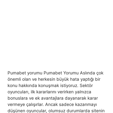
Pumabet yorumu Pumabet Yorumu Aslında çok
önemli olan ve herkesin büyük hata yaptığı bir
konu hakkında konuşmak istiyoruz. Sektör
oyuncuları, ilk kararlarını verirken yalnızca
bonuslara ve ek avantajlara dayanarak karar
vermeye çalışırlar. Ancak sadece kazanmayı
düşünen oyuncular, olumsuz durumlarda sitenin