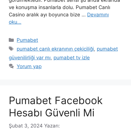
görülmektedir. Pumabet serisi şu anda ekranda
ve konuşma insanlarla dolu. Pumabet Canlı
Casino aralık ayı boyunca bize …
Devamını
oku…
Kategoriler
Pumabet
Etiketler
pumabet canlı ekranının çekiciliği
,
pumabet
güvenilirliği var mı
,
pumabet tv izle
Yorum yap
Pumabet Facebook
Hesabı Güvenli Mi
Şubat 3, 2024
Yazarı: