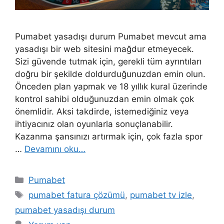
Pumabet yasadışı durum Pumabet mevcut ama
yasadışı bir web sitesini mağdur etmeyecek.
Sizi güvende tutmak için, gerekli tüm ayrıntıları
doğru bir şekilde doldurduğunuzdan emin olun.
Önceden plan yapmak ve 18 yıllık kural üzerinde
kontrol sahibi olduğunuzdan emin olmak çok
önemlidir. Aksi takdirde, istemediğiniz veya
ihtiyacınız olan oyunlarla sonuçlanabilir.
Kazanma şansınızı artırmak için, çok fazla spor
…
Devamını oku…
Kategoriler
Pumabet
Etiketler
pumabet fatura çözümü
,
pumabet tv izle
,
pumabet yasadışı durum