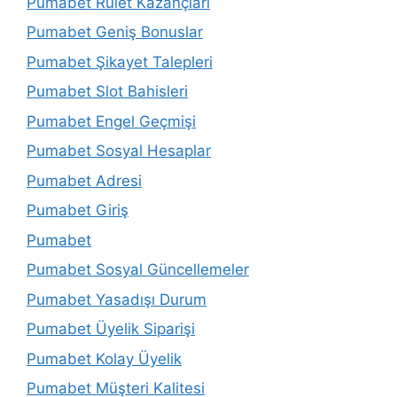
Pumabet Rulet Kazançları
Pumabet Geniş Bonuslar
Pumabet Şikayet Talepleri
Pumabet Slot Bahisleri
Pumabet Engel Geçmişi
Pumabet Sosyal Hesaplar
Pumabet Adresi
Pumabet Giriş
Pumabet
Pumabet Sosyal Güncellemeler
Pumabet Yasadışı Durum
Pumabet Üyelik Siparişi
Pumabet Kolay Üyelik
Pumabet Müşteri Kalitesi