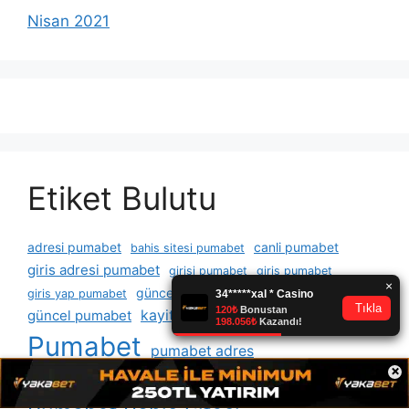
Nisan 2021
Etiket Bulutu
adresi pumabet
canli pumabet
bahis sitesi pumabet
giris adresi pumabet
girisi pumabet
giris pumabet
güncel adresi pumabet
giris yap pumabet
güncel pumabet
kayit pumabet
mobil pumabet
Pumabet
pumabet adres
×
Pumabet adresi
Pumabet bahis