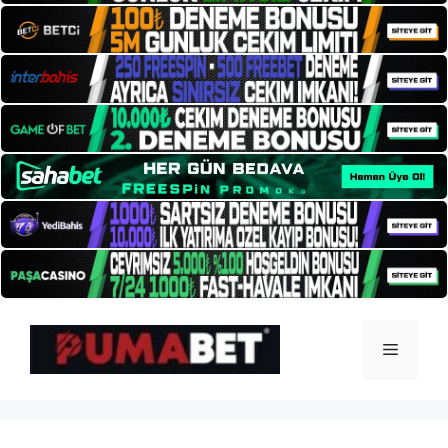
İçeriğe
atla
Menü