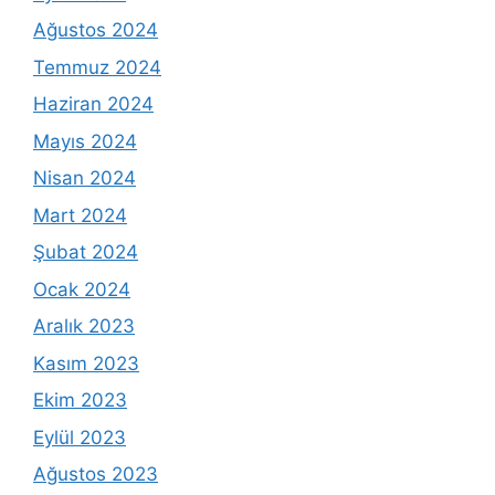
Ağustos 2024
Temmuz 2024
Haziran 2024
Mayıs 2024
Nisan 2024
Mart 2024
Şubat 2024
Ocak 2024
Aralık 2023
Kasım 2023
Ekim 2023
Eylül 2023
Ağustos 2023