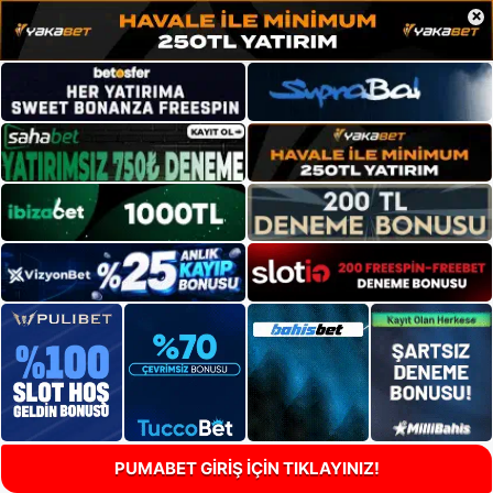
×
PUMABET GİRİŞ İÇİN TIKLAYINIZ!