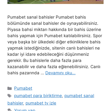
Pumabet sanal bahisler Pumabet bahis
bölümünde sanal bahisler de oynayabilirsiniz.
Piyasa bahsi miktarı hakkında bir bahis üzerine
bahis yapmak için Pumabet katılabilirsiniz. Spor
veya başka bir ülkedeki diğer etkinliklere bahis
yapmak istediğinizde, sitenin canlı bahisleri ne
kadar iyi idare edebileceğini düşünmeniz
gerekir. Bu bahislerle daha fazla para
kazanabilir ve daha fazla eğlenebilirsiniz. Canlı
bahis pazarında …
Devamını oku…
Kategoriler
Pumabet
Etiketler
pumabet para biriktirme
,
pumabet sanal
bahisler
,
pumabet tv izle
Yorum yap