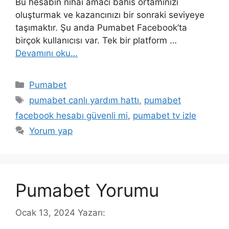
Bu hesabın nihai amacı bahis ortamınızı
oluşturmak ve kazancınızı bir sonraki seviyeye
taşımaktır. Şu anda Pumabet Facebook’ta
birçok kullanıcısı var. Tek bir platform …
Devamını oku…
Kategoriler
Pumabet
Etiketler
pumabet canlı yardım hattı
,
pumabet
facebook hesabı güvenli mi
,
pumabet tv izle
Yorum yap
Pumabet Yorumu
Ocak 13, 2024
Yazarı: