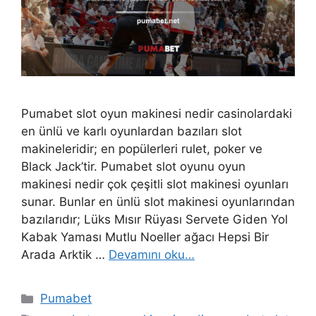
Pumabet slot oyun makinesi nedir casinolardaki
en ünlü ve karlı oyunlardan bazıları slot
makineleridir; en popülerleri rulet, poker ve
Black Jack’tir. Pumabet slot oyunu oyun
makinesi nedir çok çeşitli slot makinesi oyunları
sunar. Bunlar en ünlü slot makinesi oyunlarından
bazılarıdır; Lüks Mısır Rüyası Servete Giden Yol
Kabak Yaması Mutlu Noeller ağacı Hepsi Bir
Arada Arktik …
Devamını oku…
Kategoriler
Pumabet