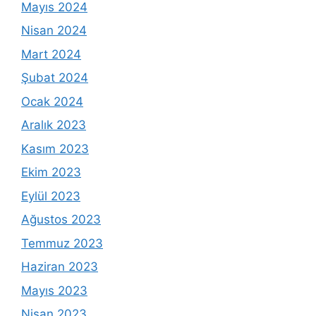
Mayıs 2024
Nisan 2024
Mart 2024
Şubat 2024
Ocak 2024
Aralık 2023
Kasım 2023
Ekim 2023
Eylül 2023
Ağustos 2023
Temmuz 2023
Haziran 2023
Mayıs 2023
Nisan 2023