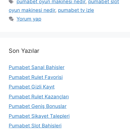
Etiketler
pumabet oyun makinesi nedir
,
pumabet slot
oyun makinesi nedir
,
pumabet tv izle
Yorum yap
Son Yazılar
Pumabet Sanal Bahisler
Pumabet Rulet Favorisi
Pumabet Gizli Kayıt
Pumabet Rulet Kazançları
Pumabet Geniş Bonuslar
Pumabet Şikayet Talepleri
Pumabet Slot Bahisleri