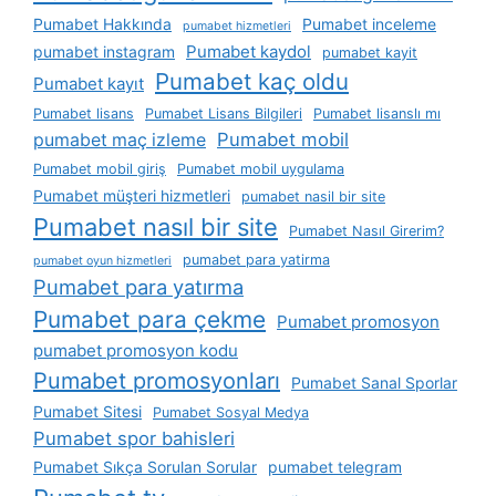
Pumabet Hakkında
Pumabet inceleme
pumabet hizmetleri
Pumabet kaydol
pumabet instagram
pumabet kayit
Pumabet kaç oldu
Pumabet kayıt
Pumabet lisans
Pumabet Lisans Bilgileri
Pumabet lisanslı mı
Pumabet mobil
pumabet maç izleme
Pumabet mobil giriş
Pumabet mobil uygulama
Pumabet müşteri hizmetleri
pumabet nasil bir site
Pumabet nasıl bir site
Pumabet Nasıl Girerim?
pumabet para yatirma
pumabet oyun hizmetleri
Pumabet para yatırma
Pumabet para çekme
Pumabet promosyon
pumabet promosyon kodu
Pumabet promosyonları
Pumabet Sanal Sporlar
Pumabet Sitesi
Pumabet Sosyal Medya
Pumabet spor bahisleri
Pumabet Sıkça Sorulan Sorular
pumabet telegram