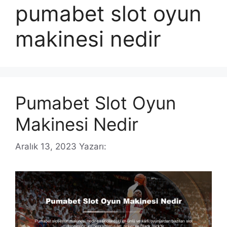
pumabet slot oyun
makinesi nedir
Pumabet Slot Oyun
Makinesi Nedir
Aralık 13, 2023
Yazarı: