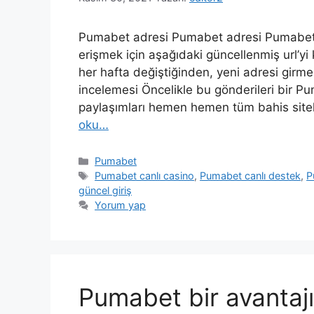
Pumabet adresi Pumabet adresi Pumabet 
erişmek için aşağıdaki güncellenmiş url’yi 
her hafta değiştiğinden, yeni adresi girme
incelemesi Öncelikle bu gönderileri bir Pu
paylaşımları hemen hemen tüm bahis site
oku…
Kategoriler
Pumabet
Etiketler
Pumabet canlı casino
,
Pumabet canlı destek
,
P
güncel giriş
Yorum yap
Pumabet bir avantajı