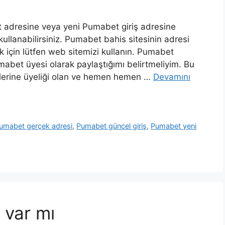
adresine veya yeni Pumabet giriş adresine
kullanabilirsiniz. Pumabet bahis sitesinin adresi
k için lütfen web sitemizi kullanın. Pumabet
mabet üyesi olarak paylaştığımı belirtmeliyim. Bu
lerine üyeliği olan ve hemen hemen …
Devamını
umabet gerçek adresi
,
Pumabet güncel giriş
,
Pumabet yeni
 var mı