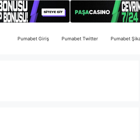
Pumabet Giriş
Pumabet Twitter
Pumabet Şik