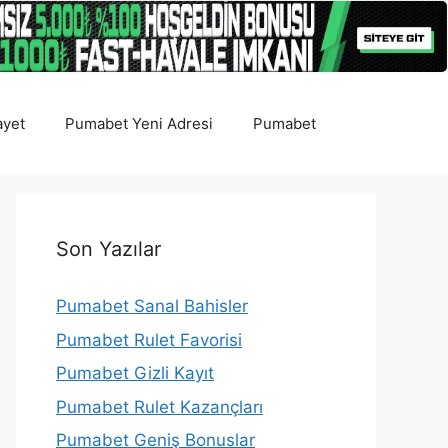
ayet
Pumabet Yeni Adresi
Pumabet
Son Yazılar
Pumabet Sanal Bahisler
Pumabet Rulet Favorisi
Pumabet Gizli Kayıt
Pumabet Rulet Kazançları
Pumabet Geniş Bonuslar