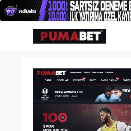
İçeriğe
atla