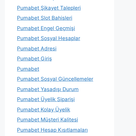
Pumabet Şikayet Talepleri
Pumabet Slot Bahisleri
Pumabet Engel Geçmişi
Pumabet Sosyal Hesaplar
Pumabet Adresi
Pumabet Giriş
Pumabet
Pumabet Sosyal Güncellemeler
Pumabet Yasadışı Durum
Pumabet Üyelik Siparişi
Pumabet Kolay Üyelik
Pumabet Müşteri Kalitesi
Pumabet Hesap Kısıtlamaları