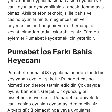
yer. Android uygulamasında casino oyunları ve
canlı oyunlar oynayabilirsiniz, ancak donma asla
olmaz. Akıllı telefon teknolojisi ile bahis ve
casino oyunlarının tüm eğlencesinin ve
heyecanının herhangi bir yerde, herhangi bir
kesinti olmadan tadını çıkarabilirsiniz. Tüm bu
eylemler Pumabet kaydetmek için yeterlidir.
Pumabet İos Farkı Bahis
Heyecanı
Pumabet normal iOS uygulamalarından farklı bir
şey yapan özel bir şirkettir.Pumabet casino
hizmeti son derece tatmin edicidir. Çok sayıda
oyunu barındırır. Gerçek bir oyuncu gibi
hissetmek istiyorsanız, Pumabet kurabiyelerle
canlı casino oyunları oynamayı denemelisiniz.
Altyapı güçlü olmadığında veya uygulama