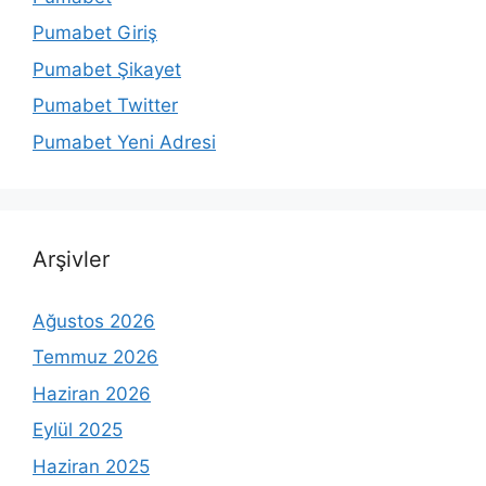
Pumabet Giriş
Pumabet Şikayet
Pumabet Twitter
Pumabet Yeni Adresi
Arşivler
Ağustos 2026
Temmuz 2026
Haziran 2026
Eylül 2025
Haziran 2025