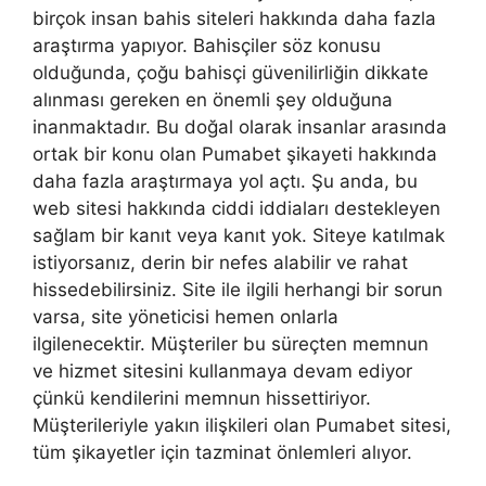
birçok insan bahis siteleri hakkında daha fazla
araştırma yapıyor. Bahisçiler söz konusu
olduğunda, çoğu bahisçi güvenilirliğin dikkate
alınması gereken en önemli şey olduğuna
inanmaktadır. Bu doğal olarak insanlar arasında
ortak bir konu olan Pumabet şikayeti hakkında
daha fazla araştırmaya yol açtı. Şu anda, bu
web sitesi hakkında ciddi iddiaları destekleyen
sağlam bir kanıt veya kanıt yok. Siteye katılmak
istiyorsanız, derin bir nefes alabilir ve rahat
hissedebilirsiniz. Site ile ilgili herhangi bir sorun
varsa, site yöneticisi hemen onlarla
ilgilenecektir. Müşteriler bu süreçten memnun
ve hizmet sitesini kullanmaya devam ediyor
çünkü kendilerini memnun hissettiriyor.
Müşterileriyle yakın ilişkileri olan Pumabet sitesi,
tüm şikayetler için tazminat önlemleri alıyor.