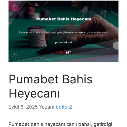
Pumabet Bahis
Heyecanı
Eylül 6, 2025
Yazarı:
editor2
Pumabet bahis heyecanı canlı bahsi, getirdiği