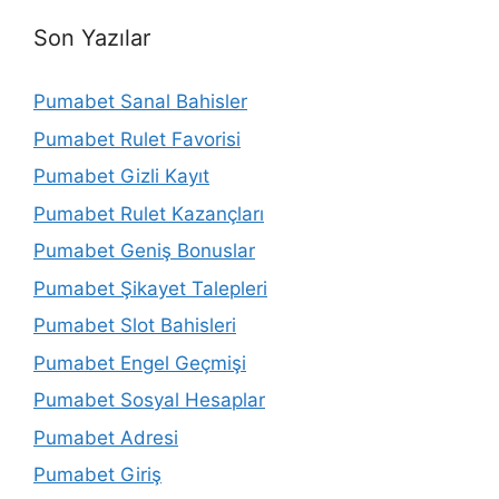
Son Yazılar
Pumabet Sanal Bahisler
Pumabet Rulet Favorisi
Pumabet Gizli Kayıt
Pumabet Rulet Kazançları
Pumabet Geniş Bonuslar
Pumabet Şikayet Talepleri
Pumabet Slot Bahisleri
Pumabet Engel Geçmişi
Pumabet Sosyal Hesaplar
Pumabet Adresi
Pumabet Giriş