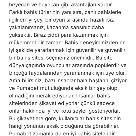
heyecan ve heyecan gibi avantajları vardır.
Farklı bahis türlerinin yanı sıra, canlı bahislerle
ilgili en iyi şey, bir oyun sırasında hazırlıksız
yakalanırsanız, kazanma şansınız daha
yüksektir. Biraz ciddi para kazanmak için
mükemmel bir zaman. Bahis deneyiminizden en
iyi şekilde yararlanmak için güvenilir ve güvenilir
bir bahis sitesi seçmeniz önemlidir. Bu site
dünya çapında oyuncular arasında popülerdir ve
birçoğu faydalarından yararlanmak için üye olur.
Ama bilirsiniz, bazı insanlar hala başlarını çiziyor
ve Pumabet mutluluğunda eksik bir şey olup
olmadığını merak ediyorlar. İnsanlar bahis
sitelerinden şikayet ediyorlar çünkü sadece
onlar hakkında iyi ve kötü şeyler gösteriyorlar.
Bu şikayetlere göre, kullanıcılar bahis sitesinin
hangi yönünün eksik olduğunu da görebilirler.
Pumabet zamanlarda en iyi bahis siteleridir,