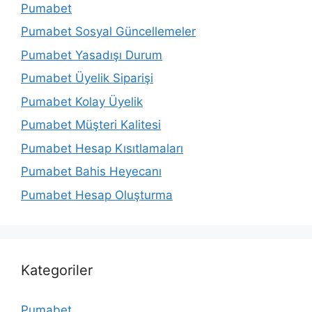
Pumabet
Pumabet Sosyal Güncellemeler
Pumabet Yasadışı Durum
Pumabet Üyelik Siparişi
Pumabet Kolay Üyelik
Pumabet Müşteri Kalitesi
Pumabet Hesap Kısıtlamaları
Pumabet Bahis Heyecanı
Pumabet Hesap Oluşturma
Kategoriler
Pumabet