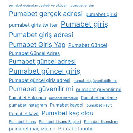
pumabet doğrudan desteği ve şikâyeti
pumabet erişim
Pumabet gerçek adresi
pumabet girisi
Pumabet giriş
pumabet giris twitter
Pumabet giriş adresi
Pumabet Giriş Yap
Pumabet Güncel
Pumabet Güncel Adres
Pumabet güncel adresi
Pumabet güncel giriş
Pumabet güncel giriş adresi
pumabet güvenilebilir mi
Pumabet güvenilir mi
pumabet güvenlir mi
Pumabet Hakkında
Pumabet inceleme
pumabet hizmetleri
Pumabet kaydol
pumabet instagram
pumabet kayit
Pumabet kaç oldu
Pumabet kayıt
Pumabet lisans
Pumabet Lisans Bilgileri
Pumabet lisanslı mı
Pumabet mobil
pumabet maç izleme