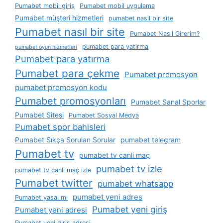
Pumabet mobil giriş
Pumabet mobil uygulama
Pumabet müşteri hizmetleri
pumabet nasil bir site
Pumabet nasıl bir site
Pumabet Nasıl Girerim?
pumabet para yatirma
pumabet oyun hizmetleri
Pumabet para yatırma
Pumabet para çekme
Pumabet promosyon
pumabet promosyon kodu
Pumabet promosyonları
Pumabet Sanal Sporlar
Pumabet Sitesi
Pumabet Sosyal Medya
Pumabet spor bahisleri
Pumabet Sıkça Sorulan Sorular
pumabet telegram
Pumabet tv
pumabet tv canli maç
pumabet tv izle
pumabet tv canli maç izle
Pumabet twitter
pumabet whatsapp
pumabet yeni adres
Pumabet yasal mı
Pumabet yeni giriş
Pumabet yeni adresi
Pumabet yeni giriş adresi