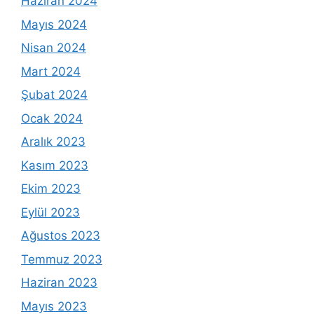
Haziran 2024
Mayıs 2024
Nisan 2024
Mart 2024
Şubat 2024
Ocak 2024
Aralık 2023
Kasım 2023
Ekim 2023
Eylül 2023
Ağustos 2023
Temmuz 2023
Haziran 2023
Mayıs 2023