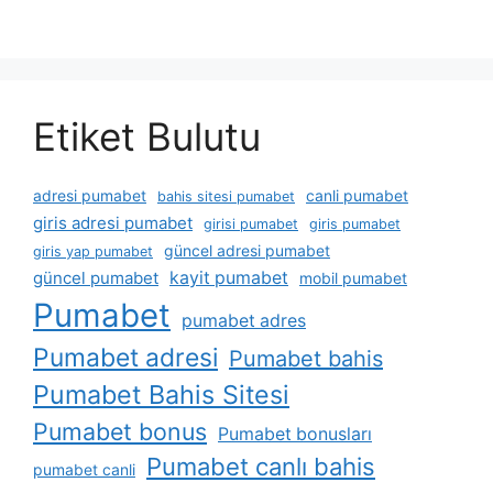
Etiket Bulutu
adresi pumabet
canli pumabet
bahis sitesi pumabet
giris adresi pumabet
girisi pumabet
giris pumabet
güncel adresi pumabet
giris yap pumabet
güncel pumabet
kayit pumabet
mobil pumabet
Pumabet
pumabet adres
Pumabet adresi
Pumabet bahis
Pumabet Bahis Sitesi
Pumabet bonus
Pumabet bonusları
Pumabet canlı bahis
pumabet canli