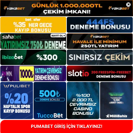
×
PUMABET GİRİŞ İÇİN TIKLAYINIZ!