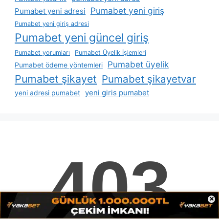
Pumabet yeni giriş
Pumabet yeni adresi
Pumabet yeni giriş adresi
Pumabet yeni güncel giriş
Pumabet yorumları
Pumabet Üyelik İşlemleri
Pumabet üyelik
Pumabet ödeme yöntemleri
Pumabet şikayet
Pumabet şikayetvar
yeni giris pumabet
yeni adresi pumabet
Avrasya'nın en büyük reklam platformunda olmak için
Microsoft Teams:
reklam@avrasyamarketing.com
adresimizden veya Telegram: @Avrasyamarketing
adresimizden irtibat kurabilirsiniz. (Tek iletişim
adreslerimiz teams / telegram ve mail adresimizdir.
Harici hiçbir iletişim adresimiz bulunmamaktadır.
×
Lütfen itibar etmeyiniz.) Türkiye yasalarına göre 7258
sayılı kanun uyarınca yasa dışı bahis oynamanın