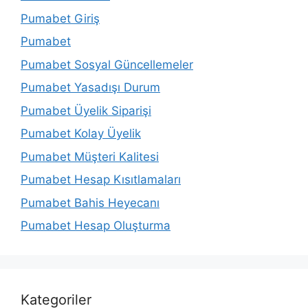
Pumabet Giriş
Pumabet
Pumabet Sosyal Güncellemeler
Pumabet Yasadışı Durum
Pumabet Üyelik Siparişi
Pumabet Kolay Üyelik
Pumabet Müşteri Kalitesi
Pumabet Hesap Kısıtlamaları
Pumabet Bahis Heyecanı
Pumabet Hesap Oluşturma
Kategoriler