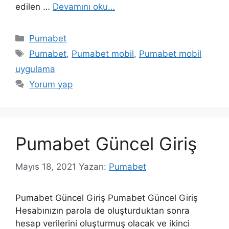
edilen …
Devamını oku…
Kategoriler
Pumabet
Etiketler
Pumabet
,
Pumabet mobil
,
Pumabet mobil
uygulama
Yorum yap
Pumabet Güncel Giriş
Mayıs 18, 2021
Yazarı:
Pumabet
Pumabet Güncel Giriş Pumabet Güncel Giriş
Hesabınızın parola de oluşturduktan sonra
hesap verilerini oluşturmuş olacak ve ikinci