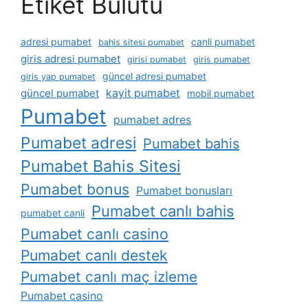
Etiket Bulutu
adresi pumabet
canli pumabet
bahis sitesi pumabet
giris adresi pumabet
girisi pumabet
giris pumabet
güncel adresi pumabet
giris yap pumabet
güncel pumabet
kayit pumabet
mobil pumabet
Pumabet
pumabet adres
Pumabet adresi
Pumabet bahis
Pumabet Bahis Sitesi
Pumabet bonus
Pumabet bonusları
Pumabet canlı bahis
pumabet canli
Pumabet canlı casino
Pumabet canlı destek
Pumabet canlı maç izleme
Pumabet casino