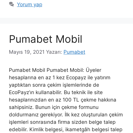
Yorum yap
Pumabet Mobil
Mayıs 19, 2021
Yazarı:
Pumabet
Pumabet Mobil Pumabet Mobil: Üyeler
hesaplarına en az 1 kez Ecopayz ile yatırım
yaptıktan sonra çekim işlemlerinde de
EcoPayz’ın kullanabilir. Bu teknik ile site
hesaplarınızdan en az 100 TL çekme hakkına
sahipsiniz. Bunun için çekme formunu
doldurmanız gerekiyor. İlk kez oluşturulan çekim
işlemleri sonrasında firma sizden belge talep
edebilir. Kimlik belgesi, ikametgâh belgesi talep