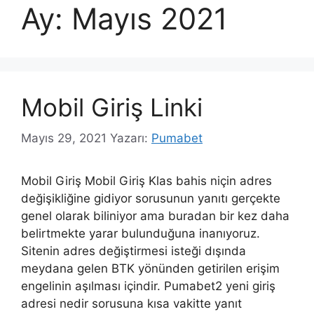
Ay:
Mayıs 2021
Mobil Giriş Linki
Mayıs 29, 2021
Yazarı:
Pumabet
Mobil Giriş Mobil Giriş Klas bahis niçin adres
değişikliğine gidiyor sorusunun yanıtı gerçekte
genel olarak biliniyor ama buradan bir kez daha
belirtmekte yarar bulunduğuna inanıyoruz.
Sitenin adres değiştirmesi isteği dışında
meydana gelen BTK yönünden getirilen erişim
engelinin aşılması içindir. Pumabet2 yeni giriş
adresi nedir sorusuna kısa vakitte yanıt