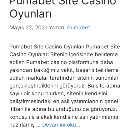
Pumabet Site Casino
Oyunları
Mayıs 22, 2021
Yazarı:
Pumabet
Pumabet Site Casino Oyunları Pumabet Site
Casino Oyunları Sitenin içerisinde belirleme
edilen Pumabet casino platformuna daha
yakından baktığımız vakit, başarılı belirleme
edilen markalar tarafından sitenin sunumlar
gerçekleştirdiklerini görüyoruz. Bu site adına
sayılı bir konu olurken, sitenin kendisini
geliştirmesindeki en asli yatırımlarının genel
itibari ile adına bulunduğunu da görüyoruz.
konusu ile alakalı kendisine asli yatırımlarını
hazırlamış …
Devamını oku…