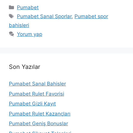
Kategoriler
Pumabet
Etiketler
Pumabet Sanal Sporlar
,
Pumabet spor
bahisleri
Yorum yap
Son Yazılar
Pumabet Sanal Bahisler
Pumabet Rulet Favorisi
Pumabet Gizli Kayıt
Pumabet Rulet Kazançları
Pumabet Geniş Bonuslar