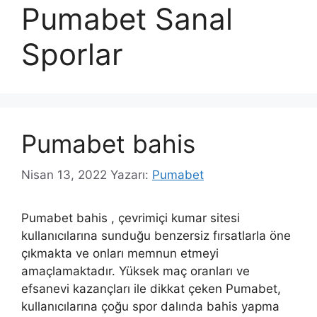
Pumabet Sanal
Sporlar
Pumabet bahis
Nisan 13, 2022
Yazarı:
Pumabet
Pumabet bahis , çevrimiçi kumar sitesi
kullanıcılarına sunduğu benzersiz fırsatlarla öne
çıkmakta ve onları memnun etmeyi
amaçlamaktadır. Yüksek maç oranları ve
efsanevi kazançları ile dikkat çeken Pumabet,
kullanıcılarına çoğu spor dalında bahis yapma