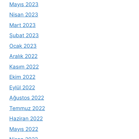
Mayıs 2023
Nisan 2023
Mart 2023
Şubat 2023
Ocak 2023
Aralık 2022
Kasım 2022
Ekim 2022
Eylül 2022
Ağustos 2022
Temmuz 2022
Haziran 2022
Mayıs 2022