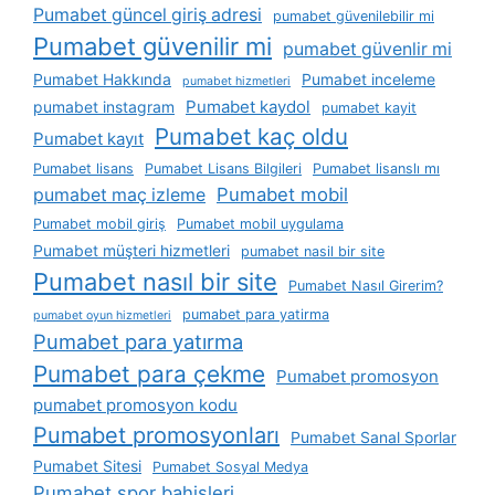
Pumabet güncel giriş adresi
pumabet güvenilebilir mi
Pumabet güvenilir mi
pumabet güvenlir mi
Pumabet Hakkında
Pumabet inceleme
pumabet hizmetleri
Pumabet kaydol
pumabet instagram
pumabet kayit
Pumabet kaç oldu
Pumabet kayıt
Pumabet lisans
Pumabet Lisans Bilgileri
Pumabet lisanslı mı
Pumabet mobil
pumabet maç izleme
Pumabet mobil giriş
Pumabet mobil uygulama
Pumabet müşteri hizmetleri
pumabet nasil bir site
Pumabet nasıl bir site
Pumabet Nasıl Girerim?
pumabet para yatirma
pumabet oyun hizmetleri
Pumabet para yatırma
Pumabet para çekme
Pumabet promosyon
pumabet promosyon kodu
Pumabet promosyonları
Pumabet Sanal Sporlar
Pumabet Sitesi
Pumabet Sosyal Medya
Pumabet spor bahisleri