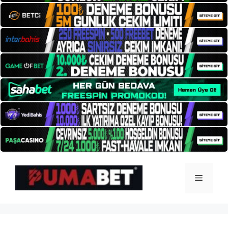
İçeriğe
atla
Menü