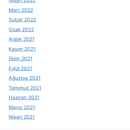
Nisan 2022
Mart 2022
Şubat 2022
Ocak 2022
Aralık 2021
Kasım 2021
Ekim 2021
Eylül 2021
Ağustos 2021
Temmuz 2021
Haziran 2021
Mayıs 2021
Nisan 2021