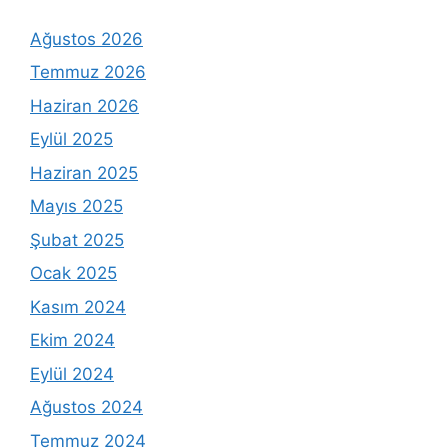
Ağustos 2026
Temmuz 2026
Haziran 2026
Eylül 2025
Haziran 2025
Mayıs 2025
Şubat 2025
Ocak 2025
Kasım 2024
Ekim 2024
Eylül 2024
Ağustos 2024
Temmuz 2024