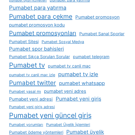
pumabet para yatirma
pumabet oyun hizmetleri
Pumabet para yatırma
Pumabet para çekme
Pumabet promosyon
pumabet promosyon kodu
Pumabet promosyonları
Pumabet Sanal Sporlar
Pumabet Sitesi
Pumabet Sosyal Medya
Pumabet spor bahisleri
Pumabet Sıkça Sorulan Sorular
pumabet telegram
Pumabet tv
pumabet tv canli maç
pumabet tv izle
pumabet tv canli maç izle
Pumabet twitter
pumabet whatsapp
pumabet yeni adres
Pumabet yasal mı
Pumabet yeni giriş
Pumabet yeni adresi
Pumabet yeni giriş adresi
Pumabet yeni güncel giriş
Pumabet yorumları
Pumabet Üyelik İşlemleri
Pumabet üyelik
Pumabet ödeme yöntemleri