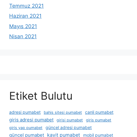
Temmuz 2021
Haziran 2021
Mayıs 2021
Nisan 2021
Etiket Bulutu
adresi pumabet
canli pumabet
bahis sitesi pumabet
giris adresi pumabet
girisi pumabet
giris pumabet
güncel adresi pumabet
giris yap pumabet
güncel pumabet
kayit pumabet
mobil pumabet