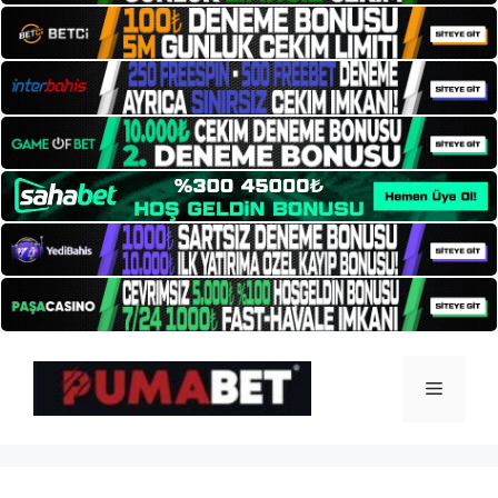
İçeriğe
atla
Menü