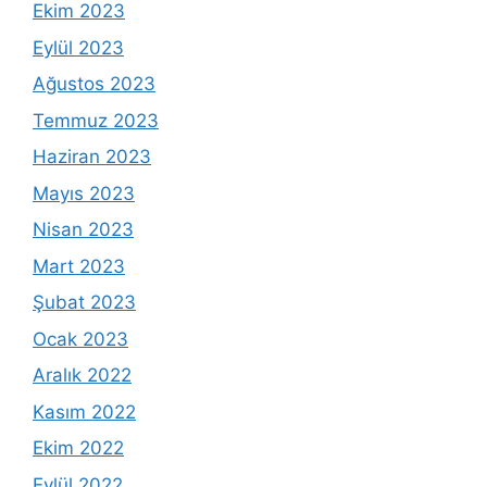
Ekim 2023
Eylül 2023
Ağustos 2023
Temmuz 2023
Haziran 2023
Mayıs 2023
Nisan 2023
Mart 2023
Şubat 2023
Ocak 2023
Aralık 2022
Kasım 2022
Ekim 2022
Eylül 2022