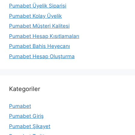
Pumabet Üyelik Siparişi
Pumabet Kolay Üyelik
Pumabet Müşteri Kalitesi
Pumabet Hesap Kısıtlamaları
Pumabet Bahis Heyecanı
Pumabet Hesap Oluşturma
Kategoriler
Pumabet
Pumabet Giriş
Pumabet Şikayet