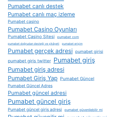
Pumabet canlı destek
Pumabet canlı maç izleme
Pumabet casino
Pumabet Casino Oyunları
Pumabet Casino Sitesi
pumabet com
pumabet doğrudan desteği ve şikâyeti
pumabet erişim
Pumabet gerçek adresi
pumabet girisi
Pumabet giriş
pumabet giris twitter
Pumabet giriş adresi
Pumabet Giriş Yap
Pumabet Güncel
Pumabet Güncel Adres
Pumabet güncel adresi
Pumabet güncel giriş
Pumabet güncel giriş adresi
pumabet güvenilebilir mi