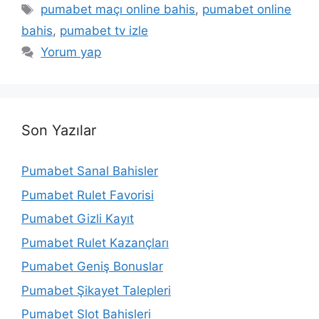
Etiketler
pumabet maçı online bahis
,
pumabet online
bahis
,
pumabet tv izle
Yorum yap
Son Yazılar
Pumabet Sanal Bahisler
Pumabet Rulet Favorisi
Pumabet Gizli Kayıt
Pumabet Rulet Kazançları
Pumabet Geniş Bonuslar
Pumabet Şikayet Talepleri
Pumabet Slot Bahisleri