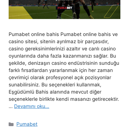
Pumabet online bahis Pumabet online bahis ve
casino sitesi, sitenin ayrılmaz bir parçasıdır,
casino gereksinimlerinizi azaltır ve canlı casino
oyunlarında daha fazla kazanmanızı sağlar. Bu
şekilde, denizaşırı casino endüstrisinin sunduğu
farklı fırsatlardan yararlanmak için her zaman
çevrimiçi olarak profesyonel açık pozisyonlar
sunabilirsiniz. Bu seçenekleri kullanmak,
Eşgüdümlü Bahis alanında mevcut diğer
seçeneklerle birlikte kendi masanızı getirecektir.
…
Devamını oku…
Kategoriler
Pumabet