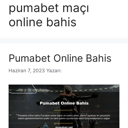
pumabet maçı
online bahis
Pumabet Online Bahis
Haziran 7, 2023
Yazarı: