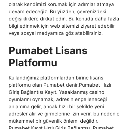
olarak kendimizi korumak için adımlar atmaya
devam edeceğiz. Bu yüzden, çevrenizdeki
değişikliklere dikkat edin. Bu konuda daha fazla
bilgi edinmek için web sitemizi ziyaret edebilir
veya sosyal medyamıza göz atabilirsiniz.
Pumabet Lisans
Platformu
Kullandığımız platformlardan birine lisans
platformu olan Pumabet denir.Pumabet Hızlı
Giriş Bağlantısı Kayıt. Yasaklanmış casino
oyunlarını oynamak, adresin engelleneceği
anlamına gelir, ancak hızlı bir şekilde yeni
adresler alır ve girmelerine izin verir, bu nedenle
mükemmel bir güvenlik önlemi değildir.
Pumabet Kayıt Hızlı Giriş Bağlantısı. Pumabet