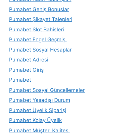
Pumabet Geniş Bonuslar
Pumabet Şikayet Talepleri
Pumabet Slot Bahisleri
Pumabet Engel Geçmişi
Pumabet Sosyal Hesaplar
Pumabet Adresi
Pumabet Giriş
Pumabet
Pumabet Sosyal Güncellemeler
Pumabet Yasadışı Durum
Pumabet Üyelik Siparişi
Pumabet Kolay Üyelik
Pumabet Müşteri Kalitesi