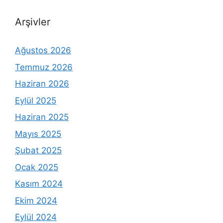
Arşivler
Ağustos 2026
Temmuz 2026
Haziran 2026
Eylül 2025
Haziran 2025
Mayıs 2025
Şubat 2025
Ocak 2025
Kasım 2024
Ekim 2024
Eylül 2024