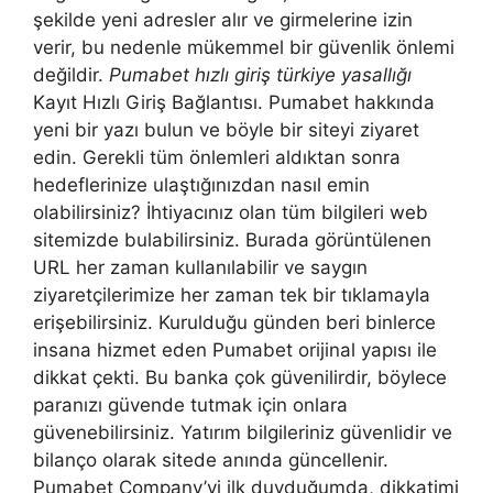
şekilde yeni adresler alır ve girmelerine izin
verir, bu nedenle mükemmel bir güvenlik önlemi
değildir.
Pumabet hızlı giriş türkiye yasallığı
Kayıt Hızlı Giriş Bağlantısı. Pumabet hakkında
yeni bir yazı bulun ve böyle bir siteyi ziyaret
edin. Gerekli tüm önlemleri aldıktan sonra
hedeflerinize ulaştığınızdan nasıl emin
olabilirsiniz? İhtiyacınız olan tüm bilgileri web
sitemizde bulabilirsiniz. Burada görüntülenen
URL her zaman kullanılabilir ve saygın
ziyaretçilerimize her zaman tek bir tıklamayla
erişebilirsiniz. Kurulduğu günden beri binlerce
insana hizmet eden Pumabet orijinal yapısı ile
dikkat çekti. Bu banka çok güvenilirdir, böylece
paranızı güvende tutmak için onlara
güvenebilirsiniz. Yatırım bilgileriniz güvenlidir ve
bilanço olarak sitede anında güncellenir.
Pumabet Company’yi ilk duyduğumda, dikkatimi