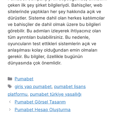
çeken ilk şey şirket bilgileriydi. Bahisçiler, web
sitelerinde yaptıkları her şey hakkında açık ve
dürüstler. Sisteme dahil olan herkes katılımcılar
ve bahisçiler de dahil olmak üzere bu bilgileri
görebilir. Bu adımları izleyerek ihtiyacınız olan
tüm ayrıntıları bulabilirsiniz. Bu nedenle,
oyuncuların test ettikleri sistemlerin açık ve
anlaşılması kolay olduğundan emin olmaları
gerekir. Bu bilgiler, özellikle bugünün
dünyasında çok önemlidir.
Kategoriler
Pumabet
Etiketler
giris yap pumabet
,
pumabet lisans
platformu
,
pumabet türkiye yasallığı
Pumabet Görsel Tasarım
Pumabet Hesap Oluşturma