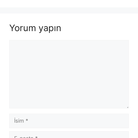
Yorum yapın
Yorum
İsim
E-