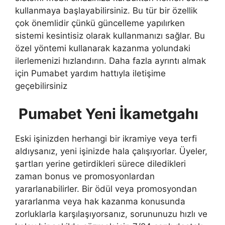
kullanmaya başlayabilirsiniz. Bu tür bir özellik
çok önemlidir çünkü güncelleme yapılırken
sistemi kesintisiz olarak kullanmanızı sağlar. Bu
özel yöntemi kullanarak kazanma yolundaki
ilerlemenizi hızlandırın. Daha fazla ayrıntı almak
için Pumabet yardım hattıyla iletişime
geçebilirsiniz
Pumabet Yeni İkametgahı
Eski işinizden herhangi bir ikramiye veya terfi
aldıysanız, yeni işinizde hala çalışıyorlar. Üyeler,
şartları yerine getirdikleri sürece diledikleri
zaman bonus ve promosyonlardan
yararlanabilirler. Bir ödül veya promosyondan
yararlanma veya hak kazanma konusunda
zorluklarla karşılaşıyorsanız, sorununuzu hızlı ve