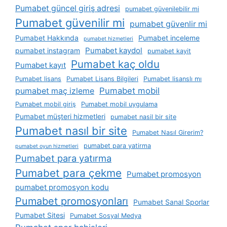
Pumabet güncel giriş adresi
pumabet güvenilebilir mi
Pumabet güvenilir mi
pumabet güvenlir mi
Pumabet Hakkında
Pumabet inceleme
pumabet hizmetleri
Pumabet kaydol
pumabet instagram
pumabet kayit
Pumabet kaç oldu
Pumabet kayıt
Pumabet lisans
Pumabet Lisans Bilgileri
Pumabet lisanslı mı
Pumabet mobil
pumabet maç izleme
Pumabet mobil giriş
Pumabet mobil uygulama
Pumabet müşteri hizmetleri
pumabet nasil bir site
Pumabet nasıl bir site
Pumabet Nasıl Girerim?
pumabet para yatirma
pumabet oyun hizmetleri
Pumabet para yatırma
Pumabet para çekme
Pumabet promosyon
pumabet promosyon kodu
Pumabet promosyonları
Pumabet Sanal Sporlar
Pumabet Sitesi
Pumabet Sosyal Medya