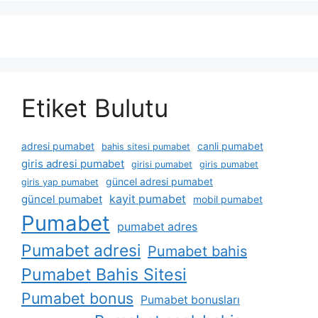
Etiket Bulutu
adresi pumabet
canli pumabet
bahis sitesi pumabet
giris adresi pumabet
girisi pumabet
giris pumabet
güncel adresi pumabet
giris yap pumabet
güncel pumabet
kayit pumabet
mobil pumabet
Pumabet
pumabet adres
Pumabet adresi
Pumabet bahis
Pumabet Bahis Sitesi
Pumabet bonus
Pumabet bonusları