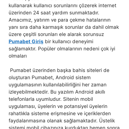
kullanarak kullanıcı sorunlarını çözerek internet
üzerinden 24 saat yardım sunmaktadır.
Amacımız, yatırım ve para çekme hatalarının
yanı sıra daha karmaşık sorunlar da dahil olmak
üzere çeşitli sorunları ele alarak sorunsuz
Pumabet Giriş
bir kullanıcı deneyimi
sağlamaktır. Popüler olmalarının nedeni çok iyi
olmaları
Pumabet üzerinden başka bahis siteleri de
oluşturan Pumabet, Android sistem
uygulamasının kullanılabilirliğini her zaman
izleyebilmektedir. Bu yazılım Android akıllı
telefonlarla uyumludur. Sitenin mobil
uygulaması, üyelerin ve potansiyel üyelerin
rahatlıkla sisteme erişmesine ve içeriklerden
faydalanmasına olanak sağlamaktadır. Üstelik
sistemi mobil cihazınıza kurduktan hemen sonra