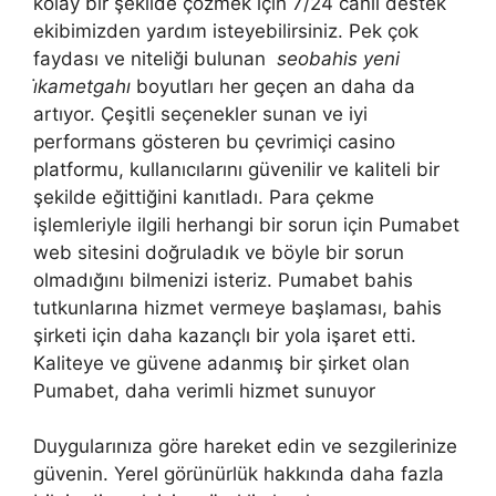
kolay bir şekilde çözmek için 7/24 canlı destek
ekibimizden yardım isteyebilirsiniz. Pek çok
faydası ve niteliği bulunan
seobahis yeni
i̇kametgahı
boyutları her geçen an daha da
artıyor. Çeşitli seçenekler sunan ve iyi
performans gösteren bu çevrimiçi casino
platformu, kullanıcılarını güvenilir ve kaliteli bir
şekilde eğittiğini kanıtladı. Para çekme
işlemleriyle ilgili herhangi bir sorun için Pumabet
web sitesini doğruladık ve böyle bir sorun
olmadığını bilmenizi isteriz. Pumabet bahis
tutkunlarına hizmet vermeye başlaması, bahis
şirketi için daha kazançlı bir yola işaret etti.
Kaliteye ve güvene adanmış bir şirket olan
Pumabet, daha verimli hizmet sunuyor
Duygularınıza göre hareket edin ve sezgilerinize
güvenin. Yerel görünürlük hakkında daha fazla