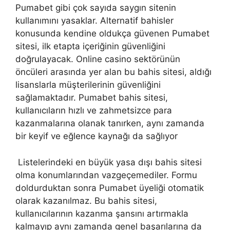
Pumabet gibi çok sayıda saygın sitenin
kullanımını yasaklar. Alternatif bahisler
konusunda kendine oldukça güvenen Pumabet
sitesi, ilk etapta içeriğinin güvenliğini
doğrulayacak. Online casino sektörünün
öncüleri arasında yer alan bu bahis sitesi, aldığı
lisanslarla müşterilerinin güvenliğini
sağlamaktadır. Pumabet bahis sitesi,
kullanıcıların hızlı ve zahmetsizce para
kazanmalarına olanak tanırken, aynı zamanda
bir keyif ve eğlence kaynağı da sağlıyor
Listelerindeki en büyük yasa dışı bahis sitesi
olma konumlarından vazgeçemediler. Formu
doldurduktan sonra Pumabet üyeliği otomatik
olarak kazanılmaz. Bu bahis sitesi,
kullanıcılarının kazanma şansını artırmakla
kalmayıp aynı zamanda genel başarılarına da