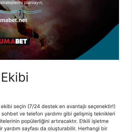
Ekibi
ekibi seçin (7/24 destek en avantajlı seçenektir!)
lı sohbet ve telefon yardımı gibi gelişmiş teknikleri
elerinin popülerliğini artıracaktır. Etkili işletme
r yardım sayfası da oluşturabilir. Herhangi bir