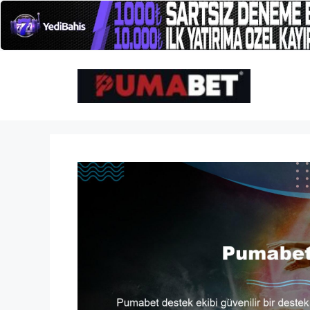
İçeriğe
atla