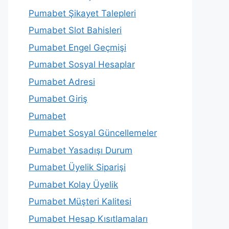
Pumabet Şikayet Talepleri
Pumabet Slot Bahisleri
Pumabet Engel Geçmişi
Pumabet Sosyal Hesaplar
Pumabet Adresi
Pumabet Giriş
Pumabet
Pumabet Sosyal Güncellemeler
Pumabet Yasadışı Durum
Pumabet Üyelik Siparişi
Pumabet Kolay Üyelik
Pumabet Müşteri Kalitesi
Pumabet Hesap Kısıtlamaları