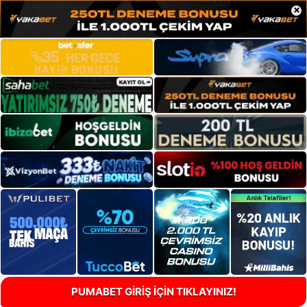
×
PUMABET GİRİŞ İÇİN TIKLAYINIZ!