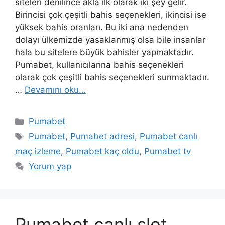
siteleri denilince akla ilk olarak iki şey gelir.
Birincisi çok çeşitli bahis seçenekleri, ikincisi ise
yüksek bahis oranları. Bu iki ana nedenden
dolayı ülkemizde yasaklanmış olsa bile insanlar
hala bu sitelere büyük bahisler yapmaktadır.
Pumabet, kullanıcılarına bahis seçenekleri
olarak çok çeşitli bahis seçenekleri sunmaktadır.
…
Devamını oku…
Kategoriler
Pumabet
Etiketler
Pumabet
,
Pumabet adresi
,
Pumabet canlı
maç izleme
,
Pumabet kaç oldu
,
Pumabet tv
Yorum yap
Pumabet canlı slot