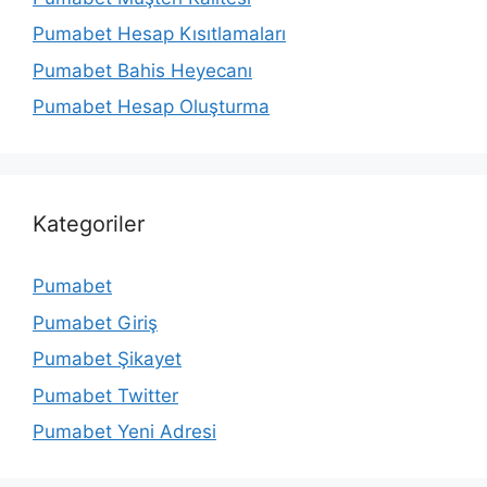
Pumabet Hesap Kısıtlamaları
Pumabet Bahis Heyecanı
Pumabet Hesap Oluşturma
Kategoriler
Pumabet
Pumabet Giriş
Pumabet Şikayet
Pumabet Twitter
Pumabet Yeni Adresi