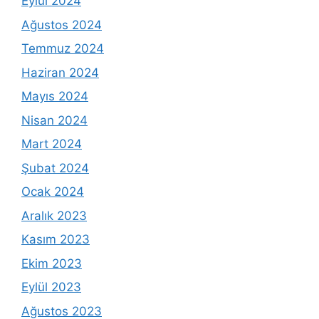
Eylül 2024
Ağustos 2024
Temmuz 2024
Haziran 2024
Mayıs 2024
Nisan 2024
Mart 2024
Şubat 2024
Ocak 2024
Aralık 2023
Kasım 2023
Ekim 2023
Eylül 2023
Ağustos 2023