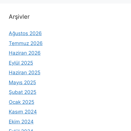
Arşivler
Ağustos 2026
Temmuz 2026
Haziran 2026
Eylül 2025
Haziran 2025
Mayıs 2025
Şubat 2025
Ocak 2025
Kasım 2024
Ekim 2024