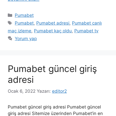
Kategoriler
Pumabet
Etiketler
Pumabet
,
Pumabet adresi
,
Pumabet canlı
maç izleme
,
Pumabet kaç oldu
,
Pumabet tv
Yorum yap
Pumabet güncel giriş
adresi
Ocak 6, 2022
Yazarı:
editor2
Pumabet güncel giriş adresi Pumabet güncel
giriş adresi Sitemize üzerinden Pumabet’in en