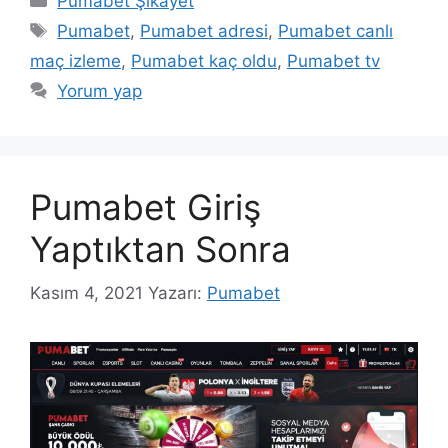
Pumabet Şikayet
Etiketler
Pumabet
,
Pumabet adresi
,
Pumabet canlı
maç izleme
,
Pumabet kaç oldu
,
Pumabet tv
Yorum yap
Pumabet Giriş
Yaptıktan Sonra
Kasım 4, 2021
Yazarı:
Pumabet