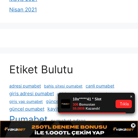
Nisan 2021
Etiket Bulutu
adresi pumabet
canli pumabet
bahis sitesi pumabet
giris adresi pumabet
girisi pumabet
giris pumabet
güncel adresi pumabet
giris yap pumabet
güncel pumabet
kayit pumabet
mobil pumabet
Pumabet
pumabet adres
×
Pumabet adresi
Pumabet bahis