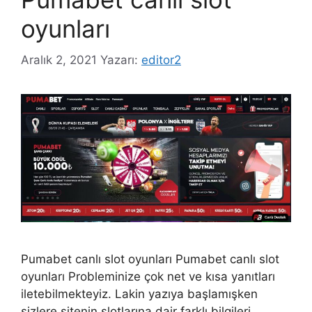
oyunları
Aralık 2, 2021
Yazarı:
editor2
Pumabet canlı slot oyunları Pumabet canlı slot
oyunları Probleminize çok net ve kısa yanıtları
iletebilmekteyiz. Lakin yazıya başlamışken
sizlere sitenin slotlarına dair farklı bilgileri