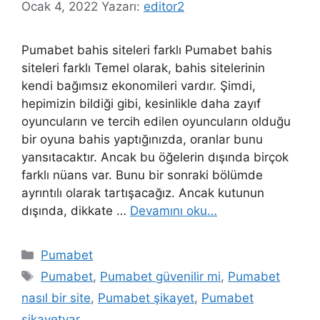
Ocak 4, 2022
Yazarı:
editor2
Pumabet bahis siteleri farklı Pumabet bahis
siteleri farklı Temel olarak, bahis sitelerinin
kendi bağımsız ekonomileri vardır. Şimdi,
hepimizin bildiği gibi, kesinlikle daha zayıf
oyuncuların ve tercih edilen oyuncuların olduğu
bir oyuna bahis yaptığınızda, oranlar bunu
yansıtacaktır. Ancak bu öğelerin dışında birçok
farklı nüans var. Bunu bir sonraki bölümde
ayrıntılı olarak tartışacağız. Ancak kutunun
dışında, dikkate …
Devamını oku…
Kategoriler
Pumabet
Etiketler
Pumabet
,
Pumabet güvenilir mi
,
Pumabet
nasıl bir site
,
Pumabet şikayet
,
Pumabet
şikayetvar