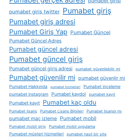
Pumabet gerçek adresi
pumabet girisi
Pumabet giriş
pumabet giris twitter
Pumabet giriş adresi
Pumabet Giriş Yap
Pumabet Güncel
Pumabet Güncel Adres
Pumabet güncel adresi
Pumabet güncel giriş
Pumabet güncel giriş adresi
pumabet güvenilebilir mi
Pumabet güvenilir mi
pumabet güvenlir mi
Pumabet Hakkında
Pumabet inceleme
pumabet hizmetleri
Pumabet kaydol
pumabet instagram
pumabet kayit
Pumabet kaç oldu
Pumabet kayıt
Pumabet lisans
Pumabet Lisans Bilgileri
Pumabet lisanslı mı
Pumabet mobil
pumabet maç izleme
Pumabet mobil giriş
Pumabet mobil uygulama
Pumabet müşteri hizmetleri
pumabet nasil bir site