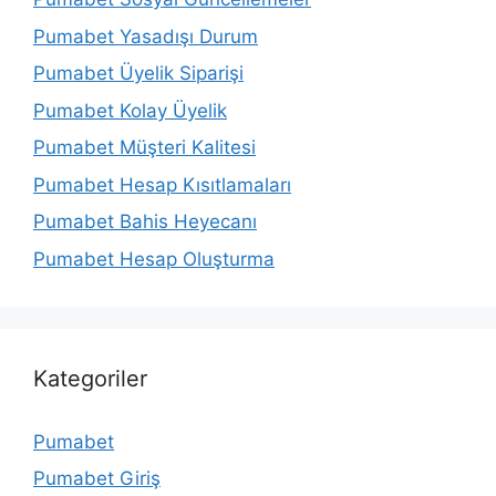
Pumabet Yasadışı Durum
Pumabet Üyelik Siparişi
Pumabet Kolay Üyelik
Pumabet Müşteri Kalitesi
Pumabet Hesap Kısıtlamaları
Pumabet Bahis Heyecanı
Pumabet Hesap Oluşturma
Kategoriler
Pumabet
Pumabet Giriş