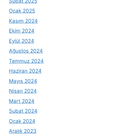
Şubat 2025
Ocak 2025
Kasım 2024
Ekim 2024
Eylül 2024
Ağustos 2024
Temmuz 2024
Haziran 2024
Mayıs 2024
Nisan 2024
Mart 2024
Şubat 2024
Ocak 2024
Aralık 2023