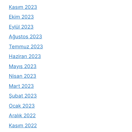
Kasım 2023
Ekim 2023
Eylül 2023
Ağustos 2023
Temmuz 2023
Haziran 2023
Mayıs 2023
Nisan 2023
Mart 2023
Şubat 2023
Ocak 2023
Aralık 2022
Kasım 2022