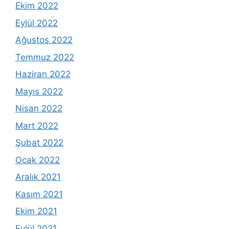
Ekim 2022
Eylül 2022
Ağustos 2022
Temmuz 2022
Haziran 2022
Mayıs 2022
Nisan 2022
Mart 2022
Şubat 2022
Ocak 2022
Aralık 2021
Kasım 2021
Ekim 2021
Eylül 2021