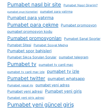
Pumabet nasıl bir site
Pumabet Nasıl Girerim?
pumabet para yatirma
pumabet oyun hizmetleri
Pumabet para yatırma
Pumabet para çekme
Pumabet promosyon
pumabet promosyon kodu
Pumabet promosyonları
Pumabet Sanal Sporlar
Pumabet Sitesi
Pumabet Sosyal Medya
Pumabet spor bahisleri
Pumabet Sıkça Sorulan Sorular
pumabet telegram
Pumabet tv
pumabet tv canli maç
pumabet tv izle
pumabet tv canli maç izle
Pumabet twitter
pumabet whatsapp
pumabet yeni adres
Pumabet yasal mı
Pumabet yeni giriş
Pumabet yeni adresi
Pumabet yeni giriş adresi
Pumabet yeni güncel giriş