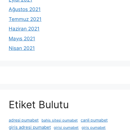
Ağustos 2021
Temmuz 2021
Haziran 2021
Mayıs 2021
Nisan 2021
Etiket Bulutu
adresi pumabet
canli pumabet
bahis sitesi pumabet
giris adresi pumabet
girisi pumabet
giris pumabet