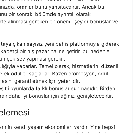
ınızda, oranlar bunu yansıtacaktır. Ancak bu
unu bir sonraki bölümde ayrıntılı olarak
ate alınması gereken en önemli şeyler bonuslar ve
taya çıkan sayısız yeni bahis platformuyla giderek
kabetçi bir niş pazar haline getirir, bu nedenle
için çok şey yapması gerekir.
ğıyla yaparlar. Temel olarak, hizmetlerini düzenli
e ek ödüller sağlarlar. Bazen promosyon, ödül
sını garanti etmek için yeterlidir.
eşitli oyunlarda farklı bonuslar sunmasıdır. Birden
ak daha iyi bonuslar için ağınızı genişletecektir.
celemesi
lerinin kendi yaşam ekonomileri vardır. Yine hepsi