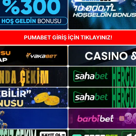
PUMABET GİRİŞ İÇİN TIKLAYINIZ!