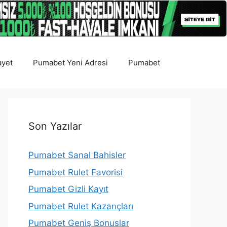
ayet
Pumabet Yeni Adresi
Pumabet
Son Yazılar
Pumabet Sanal Bahisler
Pumabet Rulet Favorisi
Pumabet Gizli Kayıt
Pumabet Rulet Kazançları
Pumabet Geniş Bonuslar