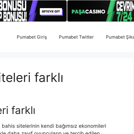
Pumabet Giriş
Pumabet Twitter
Pumabet Şik
eleri farklı
i farklı
, bahis sitelerinin kendi bağımsız ekonomileri
likle daha zayıf oyuncuların ve tercih edilen