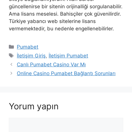
güncellenirse bir sitenin orijinalliği sorgulanabilir.
Ama lisans meselesi. Bahisçiler çok güvenilirdir.
Türkiye yabancı web sitelerine lisans
vermemektedir, bu nedenle engellenebilirler.
Kategoriler
Pumabet
Etiketler
İletişim Giriş
,
İletişim Pumabet
Canlı Pumabet Casino Var Mı
Online Casino Pumabet Bağlantı Sorunları
Yorum yapın
Yorum