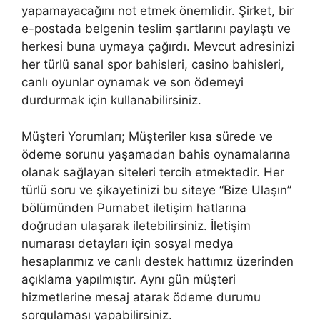
yapamayacağını not etmek önemlidir. Şirket, bir
e-postada belgenin teslim şartlarını paylaştı ve
herkesi buna uymaya çağırdı. Mevcut adresinizi
her türlü sanal spor bahisleri, casino bahisleri,
canlı oyunlar oynamak ve son ödemeyi
durdurmak için kullanabilirsiniz.
Müşteri Yorumları; Müşteriler kısa sürede ve
ödeme sorunu yaşamadan bahis oynamalarına
olanak sağlayan siteleri tercih etmektedir. Her
türlü soru ve şikayetinizi bu siteye “Bize Ulaşın”
bölümünden Pumabet iletişim hatlarına
doğrudan ulaşarak iletebilirsiniz. İletişim
numarası detayları için sosyal medya
hesaplarımız ve canlı destek hattımız üzerinden
açıklama yapılmıştır. Aynı gün müşteri
hizmetlerine mesaj atarak ödeme durumu
sorgulaması yapabilirsiniz.