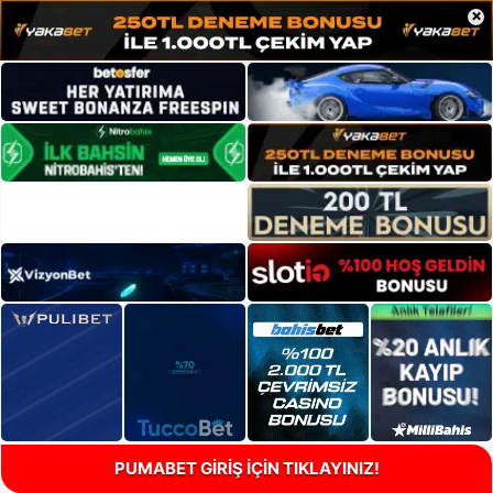
×
PUMABET GİRİŞ İÇİN TIKLAYINIZ!