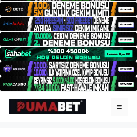
İçeriğe
atla
Menü