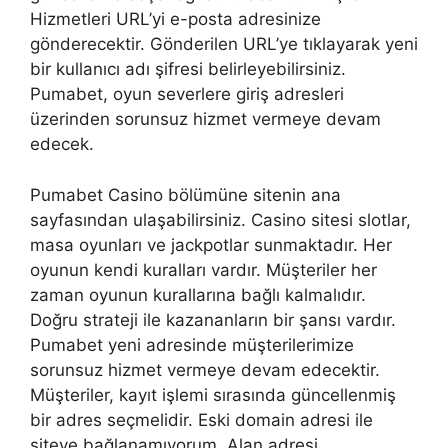
Hizmetleri URL’yi e-posta adresinize
gönderecektir. Gönderilen URL’ye tıklayarak yeni
bir kullanıcı adı şifresi belirleyebilirsiniz.
Pumabet, oyun severlere giriş adresleri
üzerinden sorunsuz hizmet vermeye devam
edecek.
Pumabet Casino bölümüne sitenin ana
sayfasından ulaşabilirsiniz. Casino sitesi slotlar,
masa oyunları ve jackpotlar sunmaktadır. Her
oyunun kendi kuralları vardır. Müşteriler her
zaman oyunun kurallarına bağlı kalmalıdır.
Doğru strateji ile kazananların bir şansı vardır.
Pumabet yeni adresinde müşterilerimize
sorunsuz hizmet vermeye devam edecektir.
Müşteriler, kayıt işlemi sırasında güncellenmiş
bir adres seçmelidir. Eski domain adresi ile
siteye bağlanamıyorum. Alan adresi