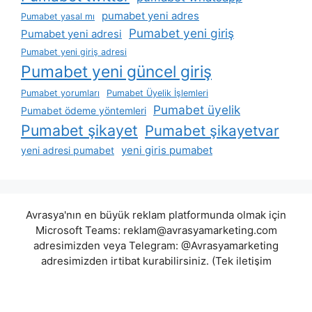
pumabet yeni adres
Pumabet yasal mı
Pumabet yeni giriş
Pumabet yeni adresi
Pumabet yeni giriş adresi
Pumabet yeni güncel giriş
Pumabet yorumları
Pumabet Üyelik İşlemleri
Pumabet üyelik
Pumabet ödeme yöntemleri
Pumabet şikayet
Pumabet şikayetvar
yeni giris pumabet
yeni adresi pumabet
Avrasya'nın en büyük reklam platformunda olmak için
Microsoft Teams:
reklam@avrasyamarketing.com
adresimizden veya Telegram: @Avrasyamarketing
adresimizden irtibat kurabilirsiniz. (Tek iletişim
adreslerimiz teams / telegram ve mail adresimizdir.
Harici hiçbir iletişim adresimiz bulunmamaktadır.
Lütfen itibar etmeyiniz.) Türkiye yasalarına göre 7258