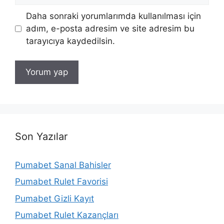
İnternet
Daha sonraki yorumlarımda kullanılması için
sitesi
adım, e-posta adresim ve site adresim bu
tarayıcıya kaydedilsin.
Son Yazılar
Pumabet Sanal Bahisler
Pumabet Rulet Favorisi
Pumabet Gizli Kayıt
Pumabet Rulet Kazançları