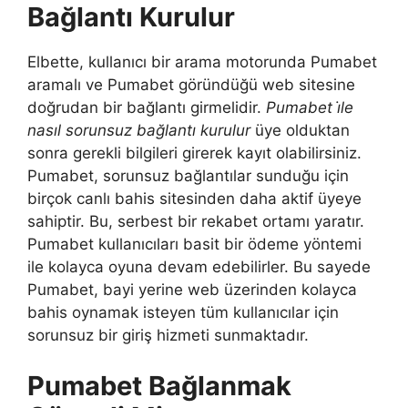
Bağlantı Kurulur
Elbette, kullanıcı bir arama motorunda Pumabet
aramalı ve Pumabet göründüğü web sitesine
doğrudan bir bağlantı girmelidir.
Pumabet i̇le
nasıl sorunsuz bağlantı kurulur
üye olduktan
sonra gerekli bilgileri girerek kayıt olabilirsiniz.
Pumabet, sorunsuz bağlantılar sunduğu için
birçok canlı bahis sitesinden daha aktif üyeye
sahiptir. Bu, serbest bir rekabet ortamı yaratır.
Pumabet kullanıcıları basit bir ödeme yöntemi
ile kolayca oyuna devam edebilirler. Bu sayede
Pumabet, bayi yerine web üzerinden kolayca
bahis oynamak isteyen tüm kullanıcılar için
sorunsuz bir giriş hizmeti sunmaktadır.
Pumabet Bağlanmak