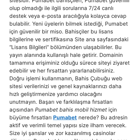
sitesidir. Pumabet bahisçileri, Pumabet güvenilir
olup olmadığı ile ilgili sorularına 7/24 canlı
destek veya e-posta aracılığıyla kolayca cevap
bulabilir. Yeni üyelerin bilmek istediği, Pumabet
için güvenilir bir miso. Bahisçiler bu lisans
bilgilerine ve sertifikasına Site ana sayfasındaki
“Lisans Bilgileri” bölümünden ulaşabilirler. Bu
yayın alanında kullanışlı hale getirir. Domainin
tamamına erişiminiz olduğu sürece siteyi ziyaret
edebilir ve her fırsattan yararlanabilirsiniz.
Doğru işlemi kullanmanın, Bahis Çubuğu web
sitesi verilerinizi ve genel kaynaklarınızı daha
hızlı geliştirmenize yardımcı olacağını
unutmayın. Başarı ve farklılaşma fırsatları
açısından
Pumabet bahis mobil hizmet
için
büyüme fırsatları
Pumabet
nerede? Bu adresin
aktif ve verimli temel yapısı size ilham verecek.
Size iyi şanslar ve zor kazanılmış casinolar