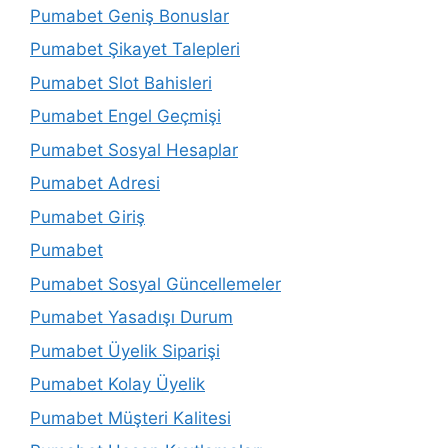
Pumabet Geniş Bonuslar
Pumabet Şikayet Talepleri
Pumabet Slot Bahisleri
Pumabet Engel Geçmişi
Pumabet Sosyal Hesaplar
Pumabet Adresi
Pumabet Giriş
Pumabet
Pumabet Sosyal Güncellemeler
Pumabet Yasadışı Durum
Pumabet Üyelik Siparişi
Pumabet Kolay Üyelik
Pumabet Müşteri Kalitesi