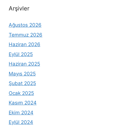
Arşivler
Ağustos 2026
Temmuz 2026
Haziran 2026
Eylül 2025
Haziran 2025
Mayıs 2025
Şubat 2025
Ocak 2025
Kasım 2024
Ekim 2024
Eylül 2024