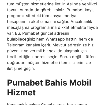
tüm müşteri hizmetlerine iletilir. Aslında yenilikçi
tavrını burada da görebilirsiniz. Pumabet kayıt
programı, sitedeki tüm sosyal medya
hesaplarının aktif olmasını sağlar. Ancak anlık
mesajlaşma programlarına dikkat etmekte fayda
var. Bu, Pumabet güncel adresini
bulabileceğiniz hem Whatsapp hattını hem de
Telegram kanalını içerir. Mevcut adresinize hızlı,
güvenilir ve verimli bir şekilde ulaşmak için
tercih ettiğiniz adresi seçin. Sorun değil. Lütfen
doğrudan müşteri hizmetleri temsilcilerimizle
iletişime geçin.
Pumabet Bahis Mobil
Hizmet
Kapsamlı İncelem Genel olarak, her zaman