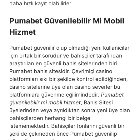
daha hızlı kayıt olabilirler.
Pumabet Güvenilebilir Mi Mobil
Hizmet
Pumabet güvenilir olup olmadığı yeni kullanıcılar
için ortak bir sorudur ve bahisçiler tarafından
araştırılan en güvenli bahis sitelerinden biri
Pumabet bahis sitesidir. Çevrimiçi casino
platformları sıkı bir şekilde kontrol edildiğinden,
casino sitelerine üye olan casino severler bu
platformlara güvenme eğilimindedir.
Pumabet
güvenilebilir mi mobil hizmet
, Bahis Sitesi
üyelerinden veya ayrıldıktan sonra yeni üye olan
bahisçilerden herhangi bir belge
istememektedir. Bahisçiler fonlarını güvenli bir
şekilde çekmeden önce Pumabet güvenilip