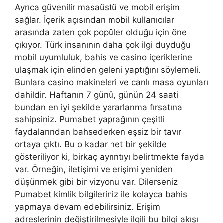
Ayrıca güvenilir masaüstü ve mobil erişim
sağlar. İçerik açısından mobil kullanıcılar
arasında zaten çok popüler olduğu için öne
çıkıyor. Türk insanının daha çok ilgi duyduğu
mobil uyumluluk, bahis ve casino içeriklerine
ulaşmak için elinden geleni yaptığını söylemeli.
Bunlara casino makineleri ve canlı masa oyunları
dahildir. Haftanın 7 günü, günün 24 saati
bundan en iyi şekilde yararlanma fırsatına
sahipsiniz. Pumabet yaprağının çeşitli
faydalarından bahsederken eşsiz bir tavır
ortaya çıktı. Bu o kadar net bir şekilde
gösteriliyor ki, birkaç ayrıntıyı belirtmekte fayda
var. Örneğin, iletişimi ve erişimi yeniden
düşünmek gibi bir vizyonu var. Dilerseniz
Pumabet kimlik bilgileriniz ile kolayca bahis
yapmaya devam edebilirsiniz. Erişim
adreslerinin değiştirilmesiyle ilgili bu bilgi akışı