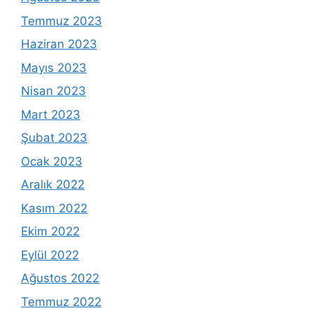
Temmuz 2023
Haziran 2023
Mayıs 2023
Nisan 2023
Mart 2023
Şubat 2023
Ocak 2023
Aralık 2022
Kasım 2022
Ekim 2022
Eylül 2022
Ağustos 2022
Temmuz 2022