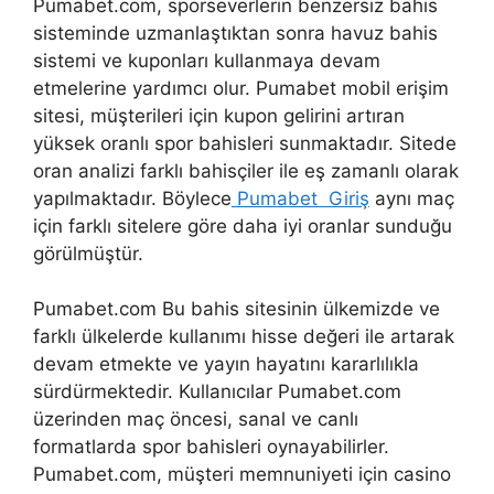
Pumabet.com, sporseverlerin benzersiz bahis
sisteminde uzmanlaştıktan sonra havuz bahis
sistemi ve kuponları kullanmaya devam
etmelerine yardımcı olur. Pumabet mobil erişim
sitesi, müşterileri için kupon gelirini artıran
yüksek oranlı spor bahisleri sunmaktadır. Sitede
oran analizi farklı bahisçiler ile eş zamanlı olarak
yapılmaktadır. Böylece
Pumabet Giriş
aynı maç
için farklı sitelere göre daha iyi oranlar sunduğu
görülmüştür.
Pumabet.com Bu bahis sitesinin ülkemizde ve
farklı ülkelerde kullanımı hisse değeri ile artarak
devam etmekte ve yayın hayatını kararlılıkla
sürdürmektedir. Kullanıcılar Pumabet.com
üzerinden maç öncesi, sanal ve canlı
formatlarda spor bahisleri oynayabilirler.
Pumabet.com, müşteri memnuniyeti için casino