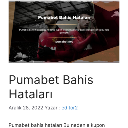
Pumabet Bahis
Hataları
Aralık 28, 2022
Yazarı:
editor2
Pumabet bahis hataları Bu nedenle kupon