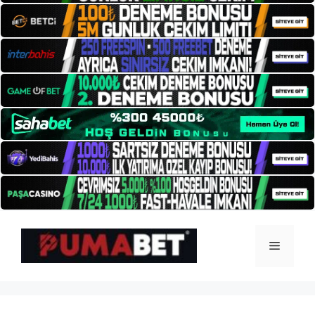
İçeriğe
atla
Menü