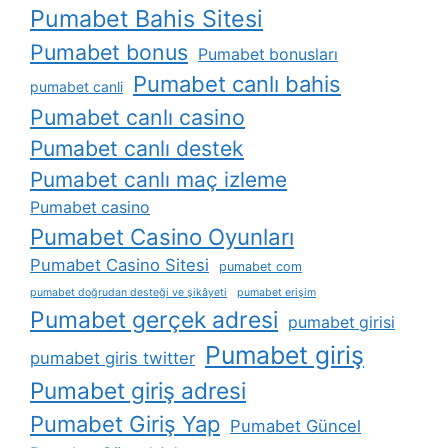
Pumabet Bahis Sitesi
Pumabet bonus
Pumabet bonusları
Pumabet canlı bahis
pumabet canli
Pumabet canlı casino
Pumabet canlı destek
Pumabet canlı maç izleme
Pumabet casino
Pumabet Casino Oyunları
Pumabet Casino Sitesi
pumabet com
pumabet doğrudan desteği ve şikâyeti
pumabet erişim
Pumabet gerçek adresi
pumabet girisi
Pumabet giriş
pumabet giris twitter
Pumabet giriş adresi
Pumabet Giriş Yap
Pumabet Güncel