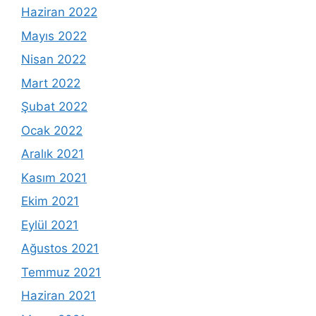
Haziran 2022
Mayıs 2022
Nisan 2022
Mart 2022
Şubat 2022
Ocak 2022
Aralık 2021
Kasım 2021
Ekim 2021
Eylül 2021
Ağustos 2021
Temmuz 2021
Haziran 2021