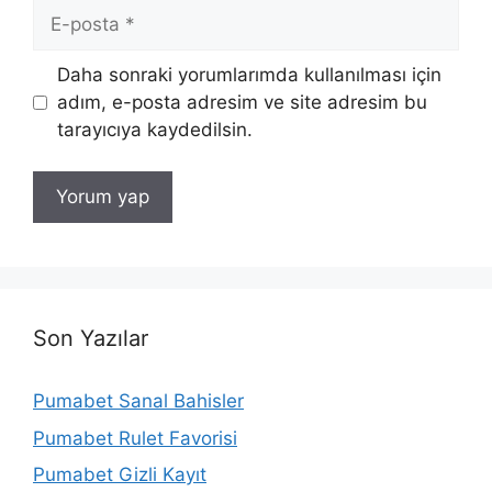
E-
posta
İnternet
Daha sonraki yorumlarımda kullanılması için
sitesi
adım, e-posta adresim ve site adresim bu
tarayıcıya kaydedilsin.
Son Yazılar
Pumabet Sanal Bahisler
Pumabet Rulet Favorisi
Pumabet Gizli Kayıt