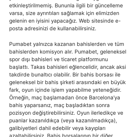
etkinleştirilmemiş. Bununla ilgili bir güncelleme
varsa, size ayrıntıları sağlamak için elimizden
gelenin en iyisini yapacağız. Web sitesinde e-
posta adresinizi de kullanabilirsiniz.
Pumabet yalnızca kazanan bahislerden ve tüm
bahislerden komisyon alır. Pumabet, geleneksel
spor dışı bahisleri ve ticaret platformunu
başlattı. Takas bahisleri eğlencelidir, ancak aksi
takdirde bunaltıcı olabilir. Bir bahis borsası ile
geleneksel bir bahis şirketi arasındaki en büyük
fark, oyun içinde işlem yapabilme yeteneğidir.
Örneğin, maç başlamadan önce Barcelona’ya
bahis yaparsanız, maç başladıktan sonra
pozisyon değiştirebilirsiniz. Oyun ilerledikçe ve
puanlar kazanıldıkça (veya kazanılmadıkça),
galibiyetleri dahil edebilir veya kayıpları
azaltabilirsiniz. Bahis borsalarının bir diğer