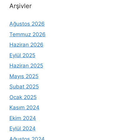
Arşivler
Ağustos 2026
Temmuz 2026
Haziran 2026
Eylül 2025
Haziran 2025
Mayıs 2025
Şubat 2025
Ocak 2025
Kasım 2024
Ekim 2024
Eylül 2024
Ağustos 2024