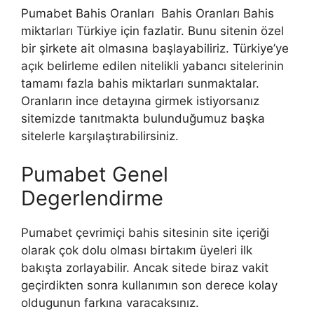
Pumabet Bahis Oranları Bahis Oranları Bahis
miktarları Türkiye için fazlatir. Bunu sitenin özel
bir şirkete ait olmasına başlayabiliriz. Türkiye’ye
açık belirleme edilen nitelikli yabancı sitelerinin
tamamı fazla bahis miktarları sunmaktalar.
Oranların ince detayına girmek istiyorsanız
sitemizde tanıtmakta bulunduğumuz başka
sitelerle karşılaştırabilirsiniz.
Pumabet Genel
Degerlendirme
Pumabet çevrimiçi bahis sitesinin site içeriği
olarak çok dolu olması birtakım üyeleri ilk
bakışta zorlayabilir. Ancak sitede biraz vakit
geçirdikten sonra kullanımın son derece kolay
oldugunun farkına varacaksınız.