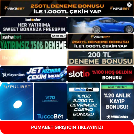
×
PUMABET GİRİŞ İÇİN TIKLAYINIZ!