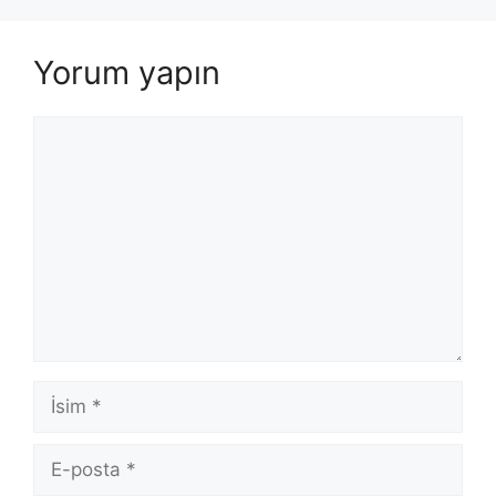
Yorum yapın
Yorum
İsim
E-
posta