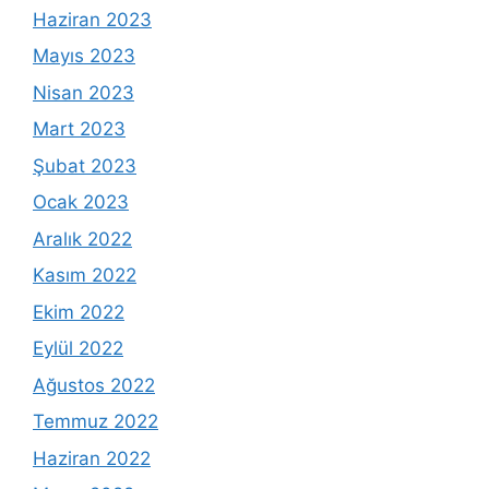
Haziran 2023
Mayıs 2023
Nisan 2023
Mart 2023
Şubat 2023
Ocak 2023
Aralık 2022
Kasım 2022
Ekim 2022
Eylül 2022
Ağustos 2022
Temmuz 2022
Haziran 2022