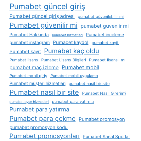
Pumabet güncel giriş
Pumabet güncel giriş adresi
pumabet güvenilebilir mi
Pumabet güvenilir mi
pumabet güvenlir mi
Pumabet Hakkında
Pumabet inceleme
pumabet hizmetleri
Pumabet kaydol
pumabet instagram
pumabet kayit
Pumabet kaç oldu
Pumabet kayıt
Pumabet lisans
Pumabet Lisans Bilgileri
Pumabet lisanslı mı
Pumabet mobil
pumabet maç izleme
Pumabet mobil giriş
Pumabet mobil uygulama
Pumabet müşteri hizmetleri
pumabet nasil bir site
Pumabet nasıl bir site
Pumabet Nasıl Girerim?
pumabet para yatirma
pumabet oyun hizmetleri
Pumabet para yatırma
Pumabet para çekme
Pumabet promosyon
pumabet promosyon kodu
Pumabet promosyonları
Pumabet Sanal Sporlar