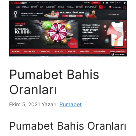
Pumabet Bahis
Oranları
Ekim 5, 2021
Yazarı:
Pumabet
Pumabet Bahis Oranları