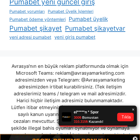
Pumabet yeni güncel giriş
Pumabet yorumları
Pumabet Üyelik İşlemleri
Pumabet üyelik
Pumabet ödeme yöntemleri
Pumabet şikayet
Pumabet şikayetvar
yeni giris pumabet
yeni adresi pumabet
Avrasya'nın en büyük reklam platformunda olmak için
Microsoft Teams:
reklam@avrasyamarketing.com
adresimizden veya Telegram: @Avrasyamarketing
adresimizden irtibat kurabilirsiniz. (Tek iletişim
adreslerimiz teams / telegram ve mail adresimizdir.
Harici hiçbir iletişim adresimiz bulunmamaktadır.
Lütfen itibar etmeyiniz.) Türkiye yasalarına göre 7258
sayılı kanun uyarınca yasa dışı bahis oynamanın
cezaları mevcuttur. Şu an bulunduğunuz site hiç bir
şekilde illegal bahis oyunları oynatmıyor ve oynamaya
aracı olmuyordur.
hodribet
|
betroz
|
grandsapphirebet
×