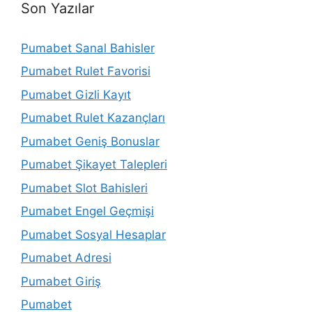
Son Yazılar
Pumabet Sanal Bahisler
Pumabet Rulet Favorisi
Pumabet Gizli Kayıt
Pumabet Rulet Kazançları
Pumabet Geniş Bonuslar
Pumabet Şikayet Talepleri
Pumabet Slot Bahisleri
Pumabet Engel Geçmişi
Pumabet Sosyal Hesaplar
Pumabet Adresi
Pumabet Giriş
Pumabet