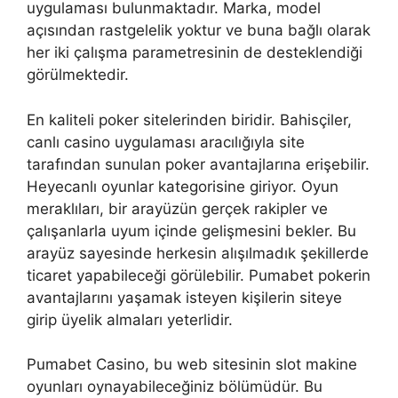
uygulaması bulunmaktadır. Marka, model
açısından rastgelelik yoktur ve buna bağlı olarak
her iki çalışma parametresinin de desteklendiği
görülmektedir.
En kaliteli poker sitelerinden biridir. Bahisçiler,
canlı casino uygulaması aracılığıyla site
tarafından sunulan poker avantajlarına erişebilir.
Heyecanlı oyunlar kategorisine giriyor. Oyun
meraklıları, bir arayüzün gerçek rakipler ve
çalışanlarla uyum içinde gelişmesini bekler. Bu
arayüz sayesinde herkesin alışılmadık şekillerde
ticaret yapabileceği görülebilir. Pumabet pokerin
avantajlarını yaşamak isteyen kişilerin siteye
girip üyelik almaları yeterlidir.
Pumabet Casino, bu web sitesinin slot makine
oyunları oynayabileceğiniz bölümüdür. Bu