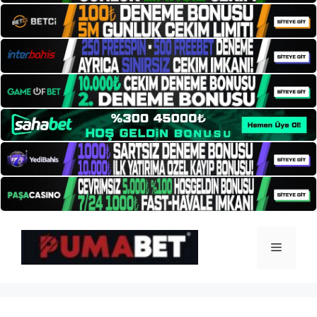
İçeriğe
atla
Menü