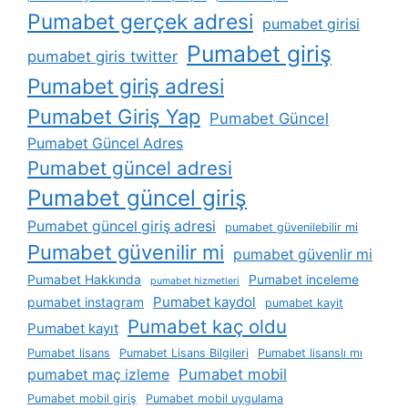
Pumabet gerçek adresi
pumabet girisi
Pumabet giriş
pumabet giris twitter
Pumabet giriş adresi
Pumabet Giriş Yap
Pumabet Güncel
Pumabet Güncel Adres
Pumabet güncel adresi
Pumabet güncel giriş
Pumabet güncel giriş adresi
pumabet güvenilebilir mi
Pumabet güvenilir mi
pumabet güvenlir mi
Pumabet Hakkında
Pumabet inceleme
pumabet hizmetleri
Pumabet kaydol
pumabet instagram
pumabet kayit
Pumabet kaç oldu
Pumabet kayıt
Pumabet lisans
Pumabet Lisans Bilgileri
Pumabet lisanslı mı
Pumabet mobil
pumabet maç izleme
Pumabet mobil giriş
Pumabet mobil uygulama