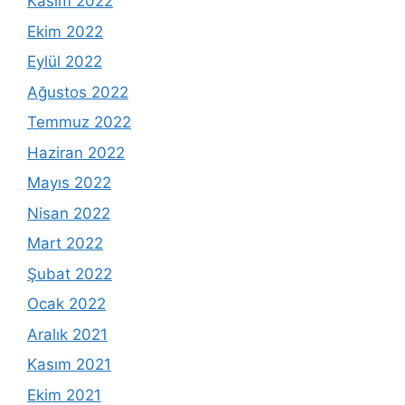
Kasım 2022
Ekim 2022
Eylül 2022
Ağustos 2022
Temmuz 2022
Haziran 2022
Mayıs 2022
Nisan 2022
Mart 2022
Şubat 2022
Ocak 2022
Aralık 2021
Kasım 2021
Ekim 2021