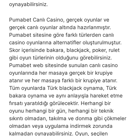
oynayabilirsiniz.
Pumabet Canlı Casino, gerçek oyunlar ve
gerçek canlı oyunlar altında hazırlanmıştır.
Pumabet sitesine göre farklı türlerden canlı
casino oyunlarına alternatifler oluşturulmuştur.
Skor içerisinde bakara, blackjack, poker, rulet
gibi oyun türlerinin olduğunu görebilirsiniz.
Pumabet web sitesinde sunulan canlı casino
oyunlarında her masaya gerçek bir krupiye
atanır ve her masaya farklı bir krupiye atanır.
Tüm oyunlarda Türk blackjack oynama, Türk
bakara oynama ve aynı anlayışla hareket etme
fırsatı yaratıldığı görülecektir. Herhangi bir
oyunu herhangi bir gün, herhangi bir teknik
sıkıntı olmadan, takılma ve donma gibi çökmeler
olmadan veya uygulama indirmek zorunda
kalmadan oynayabilirsiniz. Oyun, seçilen