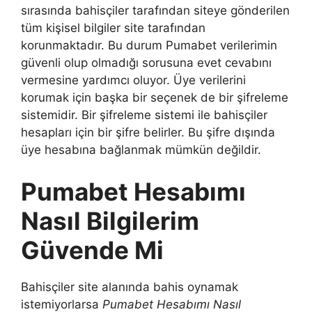
sırasında bahisçiler tarafından siteye gönderilen
tüm kişisel bilgiler site tarafından
korunmaktadır. Bu durum Pumabet verilerimin
güvenli olup olmadığı sorusuna evet cevabını
vermesine yardımcı oluyor. Üye verilerini
korumak için başka bir seçenek de bir şifreleme
sistemidir. Bir şifreleme sistemi ile bahisçiler
hesapları için bir şifre belirler. Bu şifre dışında
üye hesabına bağlanmak mümkün değildir.
Pumabet Hesabımı
Nasıl Bilgilerim
Güvende Mi
Bahisçiler site alanında bahis oynamak
istemiyorlarsa
Pumabet Hesabımı Nasıl