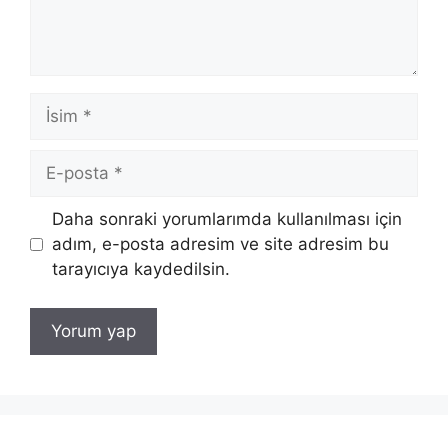
İsim
E-
posta
İnternet
Daha sonraki yorumlarımda kullanılması için
sitesi
adım, e-posta adresim ve site adresim bu
tarayıcıya kaydedilsin.