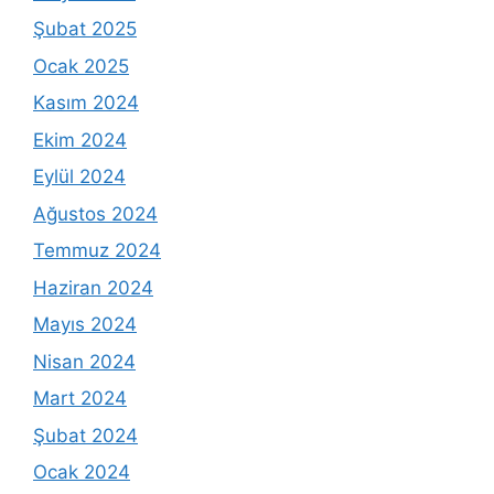
Şubat 2025
Ocak 2025
Kasım 2024
Ekim 2024
Eylül 2024
Ağustos 2024
Temmuz 2024
Haziran 2024
Mayıs 2024
Nisan 2024
Mart 2024
Şubat 2024
Ocak 2024