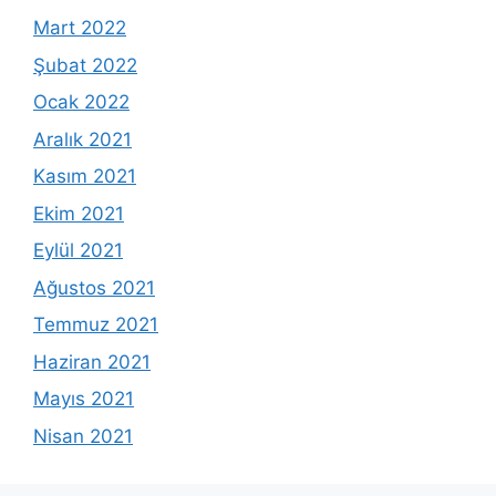
Mart 2022
Şubat 2022
Ocak 2022
Aralık 2021
Kasım 2021
Ekim 2021
Eylül 2021
Ağustos 2021
Temmuz 2021
Haziran 2021
Mayıs 2021
Nisan 2021