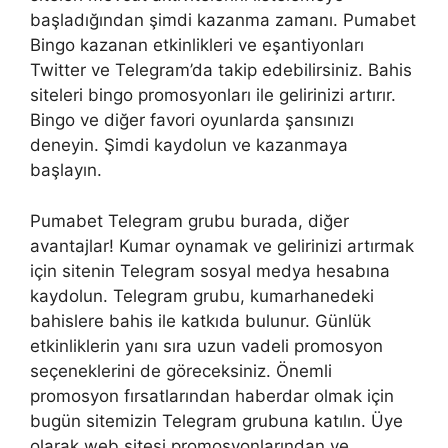
başladığından şimdi kazanma zamanı. Pumabet
Bingo kazanan etkinlikleri ve eşantiyonları
Twitter ve Telegram’da takip edebilirsiniz. Bahis
siteleri bingo promosyonları ile gelirinizi artırır.
Bingo ve diğer favori oyunlarda şansınızı
deneyin. Şimdi kaydolun ve kazanmaya
başlayın.
Pumabet Telegram grubu burada, diğer
avantajlar! Kumar oynamak ve gelirinizi artırmak
için sitenin Telegram sosyal medya hesabına
kaydolun. Telegram grubu, kumarhanedeki
bahislere bahis ile katkıda bulunur. Günlük
etkinliklerin yanı sıra uzun vadeli promosyon
seçeneklerini de göreceksiniz. Önemli
promosyon fırsatlarından haberdar olmak için
bugün sitemizin Telegram grubuna katılın. Üye
olarak web sitesi promosyonlarından ve