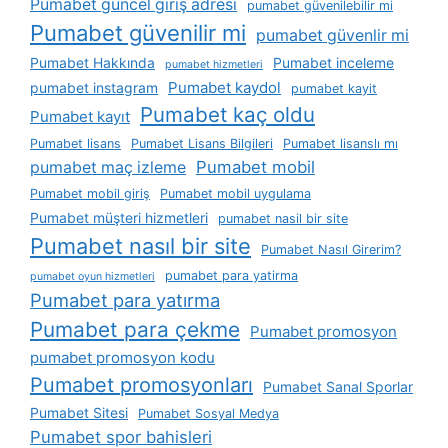
Pumabet güncel giriş adresi
pumabet güvenilebilir mi
Pumabet güvenilir mi
pumabet güvenlir mi
Pumabet Hakkında
Pumabet inceleme
pumabet hizmetleri
Pumabet kaydol
pumabet instagram
pumabet kayit
Pumabet kaç oldu
Pumabet kayıt
Pumabet lisans
Pumabet Lisans Bilgileri
Pumabet lisanslı mı
Pumabet mobil
pumabet maç izleme
Pumabet mobil giriş
Pumabet mobil uygulama
Pumabet müşteri hizmetleri
pumabet nasil bir site
Pumabet nasıl bir site
Pumabet Nasıl Girerim?
pumabet para yatirma
pumabet oyun hizmetleri
Pumabet para yatırma
Pumabet para çekme
Pumabet promosyon
pumabet promosyon kodu
Pumabet promosyonları
Pumabet Sanal Sporlar
Pumabet Sitesi
Pumabet Sosyal Medya
Pumabet spor bahisleri