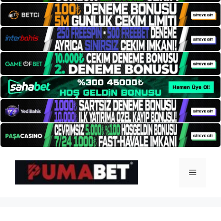
İçeriğe
atla
Menü