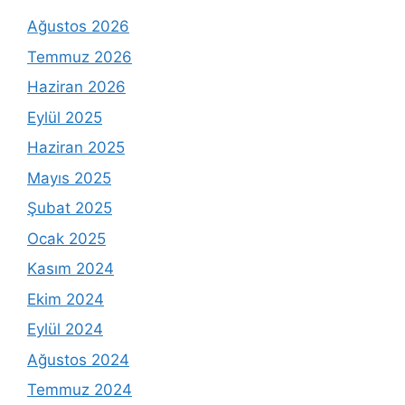
Ağustos 2026
Temmuz 2026
Haziran 2026
Eylül 2025
Haziran 2025
Mayıs 2025
Şubat 2025
Ocak 2025
Kasım 2024
Ekim 2024
Eylül 2024
Ağustos 2024
Temmuz 2024