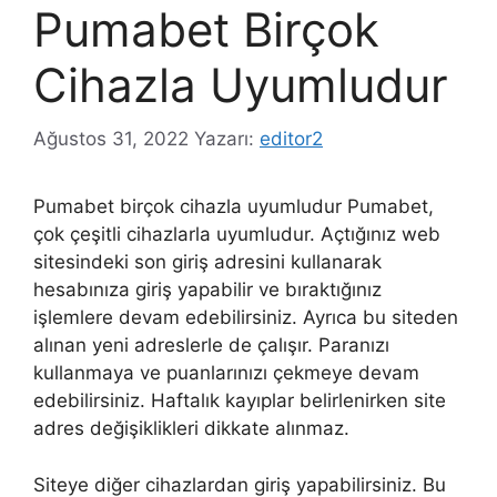
Pumabet Birçok
Cihazla Uyumludur
Ağustos 31, 2022
Yazarı:
editor2
Pumabet birçok cihazla uyumludur Pumabet,
çok çeşitli cihazlarla uyumludur. Açtığınız web
sitesindeki son giriş adresini kullanarak
hesabınıza giriş yapabilir ve bıraktığınız
işlemlere devam edebilirsiniz. Ayrıca bu siteden
alınan yeni adreslerle de çalışır. Paranızı
kullanmaya ve puanlarınızı çekmeye devam
edebilirsiniz. Haftalık kayıplar belirlenirken site
adres değişiklikleri dikkate alınmaz.
Siteye diğer cihazlardan giriş yapabilirsiniz. Bu