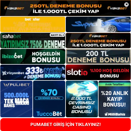
×
PUMABET GİRİŞ İÇİN TIKLAYINIZ!