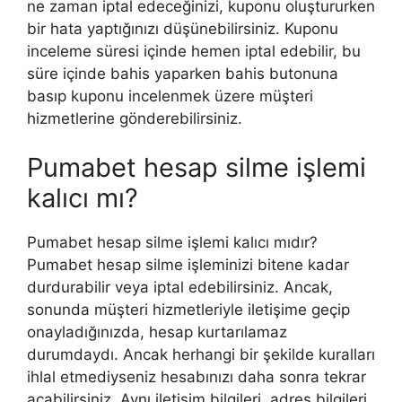
ne zaman iptal edeceğinizi, kuponu oluştururken
bir hata yaptığınızı düşünebilirsiniz. Kuponu
inceleme süresi içinde hemen iptal edebilir, bu
süre içinde bahis yaparken bahis butonuna
basıp kuponu incelenmek üzere müşteri
hizmetlerine gönderebilirsiniz.
Pumabet hesap silme işlemi
kalıcı mı?
Pumabet hesap silme işlemi kalıcı mıdır?
Pumabet hesap silme işleminizi bitene kadar
durdurabilir veya iptal edebilirsiniz. Ancak,
sonunda müşteri hizmetleriyle iletişime geçip
onayladığınızda, hesap kurtarılamaz
durumdaydı. Ancak herhangi bir şekilde kuralları
ihlal etmediyseniz hesabınızı daha sonra tekrar
açabilirsiniz. Aynı iletişim bilgileri, adres bilgileri