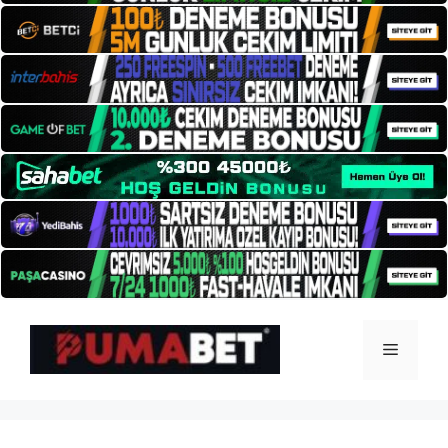
İçeriğe
atla
Menü