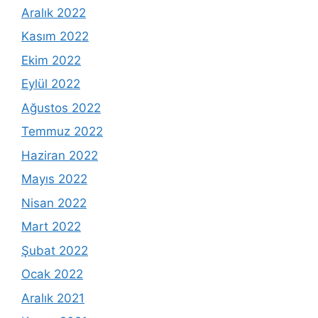
Aralık 2022
Kasım 2022
Ekim 2022
Eylül 2022
Ağustos 2022
Temmuz 2022
Haziran 2022
Mayıs 2022
Nisan 2022
Mart 2022
Şubat 2022
Ocak 2022
Aralık 2021