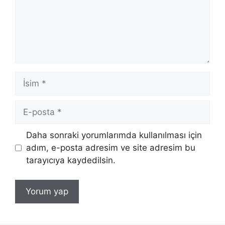
İsim
E-
posta
İnternet
Daha sonraki yorumlarımda kullanılması için
sitesi
adım, e-posta adresim ve site adresim bu
tarayıcıya kaydedilsin.