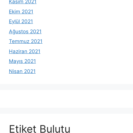
Kasım 2021
Ekim 2021
Eylül 2021
Ağustos 2021
Temmuz 2021
Haziran 2021
Mayıs 2021
Nisan 2021
Etiket Bulutu