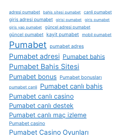
adresi pumabet
canli pumabet
bahis sitesi pumabet
giris adresi pumabet
girisi pumabet
giris pumabet
güncel adresi pumabet
giris yap pumabet
güncel pumabet
kayit pumabet
mobil pumabet
Pumabet
pumabet adres
Pumabet adresi
Pumabet bahis
Pumabet Bahis Sitesi
Pumabet bonus
Pumabet bonusları
Pumabet canlı bahis
pumabet canli
Pumabet canlı casino
Pumabet canlı destek
Pumabet canlı maç izleme
Pumabet casino
Pumabet Casino Oyunları