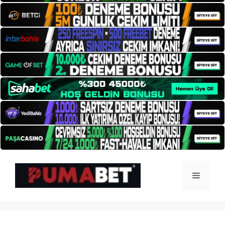
İçeriğe
atla
Menü