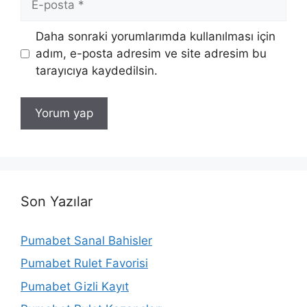
posta
İnternet
Daha sonraki yorumlarımda kullanılması için
sitesi
adım, e-posta adresim ve site adresim bu
tarayıcıya kaydedilsin.
Son Yazılar
Pumabet Sanal Bahisler
Pumabet Rulet Favorisi
Pumabet Gizli Kayıt