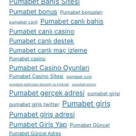
Pumabet Bahis Sitesi
Pumabet bonus
Pumabet bonusları
Pumabet canlı bahis
pumabet canli
Pumabet canlı casino
Pumabet canlı destek
Pumabet canlı maç izleme
Pumabet casino
Pumabet Casino Oyunları
Pumabet Casino Sitesi
pumabet com
pumabet doğrudan desteği ve şikâyeti
pumabet erişim
Pumabet gerçek adresi
pumabet girisi
Pumabet giriş
pumabet giris twitter
Pumabet giriş adresi
Pumabet Giriş Yap
Pumabet Güncel
Pumabet Güncel Adres