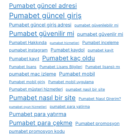
Pumabet güncel adresi
Pumabet güncel giriş
Pumabet güncel giriş adresi
pumabet güvenilebilir mi
Pumabet güvenilir mi
pumabet güvenlir mi
Pumabet Hakkında
Pumabet inceleme
pumabet hizmetleri
Pumabet kaydol
pumabet instagram
pumabet kayit
Pumabet kaç oldu
Pumabet kayıt
Pumabet lisans
Pumabet Lisans Bilgileri
Pumabet lisanslı mı
Pumabet mobil
pumabet maç izleme
Pumabet mobil giriş
Pumabet mobil uygulama
Pumabet müşteri hizmetleri
pumabet nasil bir site
Pumabet nasıl bir site
Pumabet Nasıl Girerim?
pumabet para yatirma
pumabet oyun hizmetleri
Pumabet para yatırma
Pumabet para çekme
Pumabet promosyon
pumabet promosyon kodu