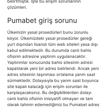
belirtmiştik. İşte bu erişim sorunlarının
çözümleri.
Pumabet giriş sorunu
Ülkemizin yasal prosedürleri bunu zorunlu
kılıyor. Ülkemizdeki yasal prosedürler gereği
yurt dışından lisanslı tüm web siteleri yasa dışı
kabul edilmektedir. Bu durumda canlı bahis
ofisinin adresine yaptırım uygulanacaktır.
Yaptırımlar sonucunda bahis sitesinin adresi
kapatılarak yeni bir adres belirlendi. Ancak yeni
adres sitesinin taşınması ortalama yarım saat
sürmektedir. Dolayısıyla bu yarım saat boyunca
site kapalı kalacağı için erişim sorunları ile
karşılaşacaksınız. Bu değişikliklerden dolayı
canlı bahis ofisinin inisiyatifi olmayan ve tam
olarak tahmin edemediğimiz bu Pumabet adres