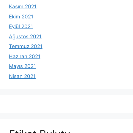
Kasım 2021
Ekim 2021
Eylül 2021
Ağustos 2021
Temmuz 2021
Haziran 2021
Mayıs 2021
Nisan 2021