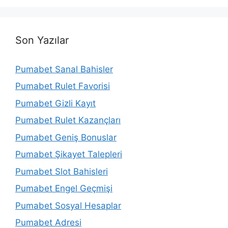
Son Yazılar
Pumabet Sanal Bahisler
Pumabet Rulet Favorisi
Pumabet Gizli Kayıt
Pumabet Rulet Kazançları
Pumabet Geniş Bonuslar
Pumabet Şikayet Talepleri
Pumabet Slot Bahisleri
Pumabet Engel Geçmişi
Pumabet Sosyal Hesaplar
Pumabet Adresi