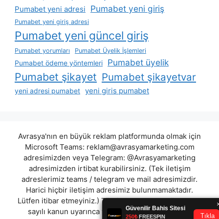
Pumabet yeni giriş
Pumabet yeni adresi
Pumabet yeni giriş adresi
Pumabet yeni güncel giriş
Pumabet yorumları
Pumabet Üyelik İşlemleri
Pumabet üyelik
Pumabet ödeme yöntemleri
Pumabet şikayet
Pumabet şikayetvar
yeni giris pumabet
yeni adresi pumabet
Avrasya'nın en büyük reklam platformunda olmak için
Microsoft Teams:
reklam@avrasyamarketing.com
adresimizden veya Telegram: @Avrasyamarketing
adresimizden irtibat kurabilirsiniz. (Tek iletişim
adreslerimiz teams / telegram ve mail adresimizdir.
Harici hiçbir iletişim adresimiz bulunmamaktadır.
Lütfen itibar etmeyiniz.) Türkiye yasalarına göre 7258
sayılı kanun uyarınca yasa dışı bahis oynamanın