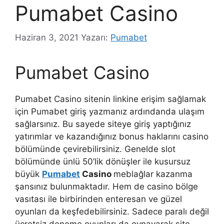
Pumabet Casino
Haziran 3, 2021
Yazarı:
Pumabet
Pumabet Casino
Pumabet Casino sitenin linkine erişim sağlamak
için Pumabet giriş yazmanız ardındanda ulaşım
sağlarsınız. Bu sayede siteye giriş yaptığınız
yatırımlar ve kazandığınız bonus haklarını casino
bölümünde çevirebilirsiniz. Genelde slot
bölümünde ünlü 50’lik dönüşler ile kusursuz
büyük
Pumabet
Casino
meblağlar kazanma
şansınız bulunmaktadır. Hem de casino bölge
vasıtası ile birbirinden enteresan ve güzel
oyunları da keşfedebilirsiniz. Sadece paralı değil