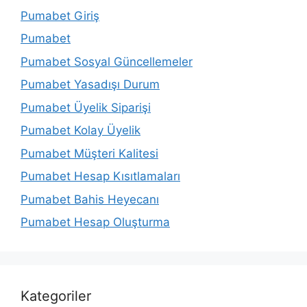
Pumabet Giriş
Pumabet
Pumabet Sosyal Güncellemeler
Pumabet Yasadışı Durum
Pumabet Üyelik Siparişi
Pumabet Kolay Üyelik
Pumabet Müşteri Kalitesi
Pumabet Hesap Kısıtlamaları
Pumabet Bahis Heyecanı
Pumabet Hesap Oluşturma
Kategoriler