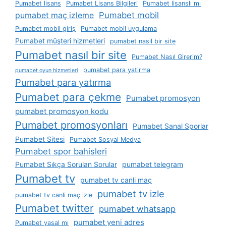
Pumabet lisans
Pumabet Lisans Bilgileri
Pumabet lisanslı mı
Pumabet mobil
pumabet maç izleme
Pumabet mobil giriş
Pumabet mobil uygulama
Pumabet müşteri hizmetleri
pumabet nasil bir site
Pumabet nasıl bir site
Pumabet Nasıl Girerim?
pumabet para yatirma
pumabet oyun hizmetleri
Pumabet para yatırma
Pumabet para çekme
Pumabet promosyon
pumabet promosyon kodu
Pumabet promosyonları
Pumabet Sanal Sporlar
Pumabet Sitesi
Pumabet Sosyal Medya
Pumabet spor bahisleri
Pumabet Sıkça Sorulan Sorular
pumabet telegram
Pumabet tv
pumabet tv canli maç
pumabet tv izle
pumabet tv canli maç izle
Pumabet twitter
pumabet whatsapp
pumabet yeni adres
Pumabet yasal mı