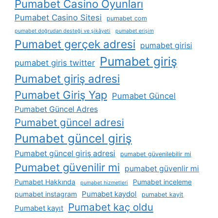
Pumabet Casino Oyunları
Pumabet Casino Sitesi
pumabet com
pumabet doğrudan desteği ve şikâyeti
pumabet erişim
Pumabet gerçek adresi
pumabet girisi
Pumabet giriş
pumabet giris twitter
Pumabet giriş adresi
Pumabet Giriş Yap
Pumabet Güncel
Pumabet Güncel Adres
Pumabet güncel adresi
Pumabet güncel giriş
Pumabet güncel giriş adresi
pumabet güvenilebilir mi
Pumabet güvenilir mi
pumabet güvenlir mi
Pumabet Hakkında
Pumabet inceleme
pumabet hizmetleri
Pumabet kaydol
pumabet instagram
pumabet kayit
Pumabet kaç oldu
Pumabet kayıt