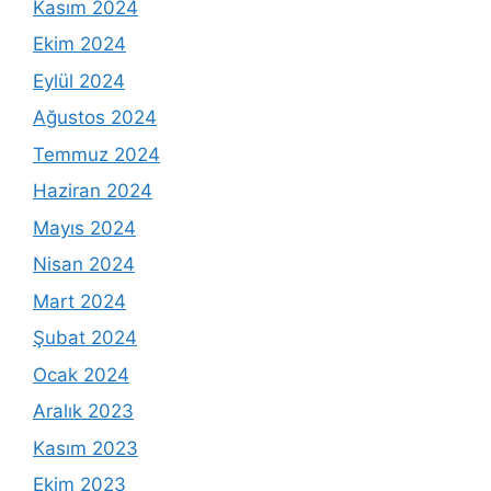
Kasım 2024
Ekim 2024
Eylül 2024
Ağustos 2024
Temmuz 2024
Haziran 2024
Mayıs 2024
Nisan 2024
Mart 2024
Şubat 2024
Ocak 2024
Aralık 2023
Kasım 2023
Ekim 2023