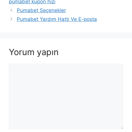
pumabet kupon hızı
Pumabet Seçenekler
Pumabet Yardım Hattı Ve E-posta
Yorum yapın
Yorum