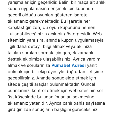
yarışmalar için geçerlidir. Belirli bir maça ait anlık
kupon uygulamasına erişmek için kuponun
geçerli olduğu oyunları gösteren işarete
tıklamanız gerekmektedir. Bu işaretle her
karşılaştığınızda, bu oyun kuponunu hemen
kullanabileceğinizin açık bir göstergesidir. Web
sitemizin yanı sıra, anında kupon uygulamasıyla
ilgili daha detaylı bilgi almak veya aklınıza
takılan soruları sormak için gerçek zamanlı
destek ekibimize ulaşabilirsiniz. Ayrıca yardım
almak ve sorularınıza
Pumabet Adresi
yanıt
bulmak için bir ekip üyesiyle doğrudan iletişime
geçebilirsiniz. Anında sonuç elde etmek için
sitede çeşitli araçlar bulunmaktadır. Güncel
puanlarınızı kontrol etmek için web sitesinin sol
üst köşesinde bulunan ‘puanlar’ sekmesine
tıklamanız yeterlidir. Ayrıca canlı bahis sayfasına
girdiğinizde sonuçların başlığını göreceksiniz.