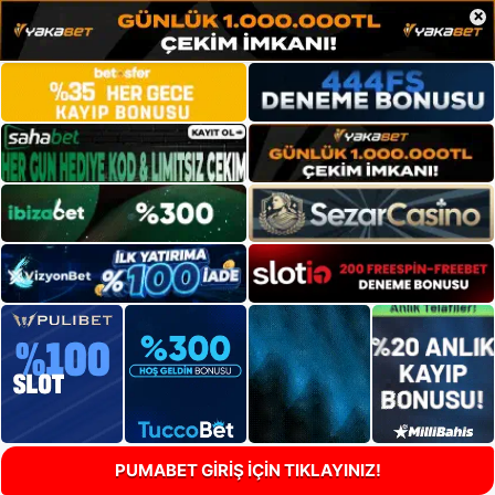
×
PUMABET GİRİŞ İÇİN TIKLAYINIZ!