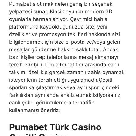
Pumabet slot makineleri geniş bir seçenek
yelpazesi sunar. Klasik oyunlar modern 3D
oyunlarla harmanlanıyor. Çevrimiçi bahis
platformuna kaydolduğunuzda site, yeni
özellikler ve promosyon teklifleri hakkında sizi
bilgilendirmek için size e-posta ve/veya gelen
mesajlar gönderme hakkını saklı tutar. Ancak
bazı kişiler cep telefonlarına mesaj almamayı
tercih edebilir.Tüm alternatifler arasında canlı
takvim, özellikle gerçek zamanlı bahis oynamak
isteyenlerin tercih ettiği uygulamadır.Çeşitli
sporları karşılaştırmak veya aynı spor içindeki
farklılıkları aynı anda analiz etmek istiyorsanız,
canlı çoklu görüntüleme alternatifini
kullanmanızı öneririz.
Pumabet Türk Casino