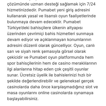
çözümünde uzman desteği sağlamak için 7/24
hizmetinizdedir. Pumabet yeni giriş adresini
kullanarak yasal ve lisanslı oyun faaliyetlerinde
bulunmaya devam edecektir. Pumabet
Türkiye’deki bahisçilere ülkenin altyapısı
üzerinden çevrimiçi bahis hizmetleri sunmaya
devam ediyor ve açıklanmayan konumlarının
adresini düzenli olarak güncelliyor. Oyun, canlı
sarı ve siyah renk şemasıyla görsel olarak
çekicidir ve Pumabet oyun platformunda hem
spor bahisçilerinin hem de casino meraklılarının
ilgi alanlarına hitap eden çok çeşitli oyunlar
sunar. Ücretsiz üyelik ile bahislerinizi hızlı bir
şekilde değerlendirebilir ve geleneksel gerçek
casinolarda daha önce karşılaşmadığınız slot ve
masa oyunlarını online casinolarda oynamaya
başlayabilirsiniz.