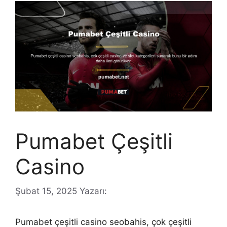
Pumabet Çeşitli
Casino
Şubat 15, 2025
Yazarı:
Pumabet çeşitli casino seobahis, çok çeşitli