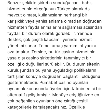
Benzer şekilde şirketin sunduğu canlı bahis
hizmetlerinin birçoğunun Türkçe olarak da
mevcut olması, kullanıcıların herhangi bir
karışıklık veya yanlış anlama olmadan doğrudan
hizmetten faydalanmalarını sağlaması açısından
faydalı bir durum olarak görülebilir. Yerinde
destek, çok çeşitli kapsamlı yerinde hizmet
yönetimi sunar. Temel amaç yardım ihtiyacını
azaltmaktır. Tersine, bu tür casino hizmetinin
yasa dışı casino şirketlerinin tanımlayıcı bir
özelliği olduğu ileri sürülebilir. Bu durum sitenin
kuruluşundan bu yana uyguladığı politikaların
tartışılan konuyla doğrudan bağlantılı olduğunu
göstermektedir. Pumabet casino oyunları
oynamak konusunda üyeleri için tatmin edici bir
alternatif geliştirmiştir. Menüye eriştiğinizde en
çok beğenilen oyunların öne çıktığı çeşitli
kategorilerle karşılaşacaksınız. Özellikle