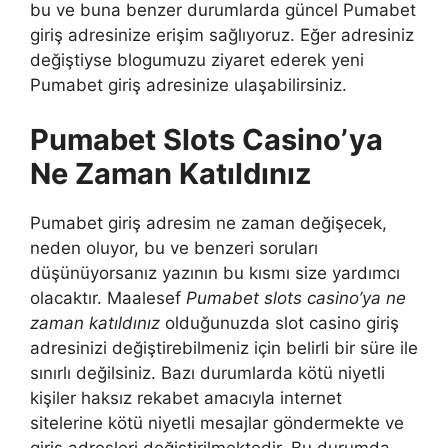
bu ve buna benzer durumlarda güncel Pumabet
giriş adresinize erişim sağlıyoruz. Eğer adresiniz
değiştiyse blogumuzu ziyaret ederek yeni
Pumabet giriş adresinize ulaşabilirsiniz.
Pumabet Slots Casino’ya
Ne Zaman Katıldınız
Pumabet giriş adresim ne zaman değişecek,
neden oluyor, bu ve benzeri soruları
düşünüyorsanız yazının bu kısmı size yardımcı
olacaktır. Maalesef
Pumabet slots casino’ya ne
zaman katıldınız
olduğunuzda slot casino giriş
adresinizi değiştirebilmeniz için belirli bir süre ile
sınırlı değilsiniz. Bazı durumlarda kötü niyetli
kişiler haksız rekabet amacıyla internet
sitelerine kötü niyetli mesajlar göndermekte ve