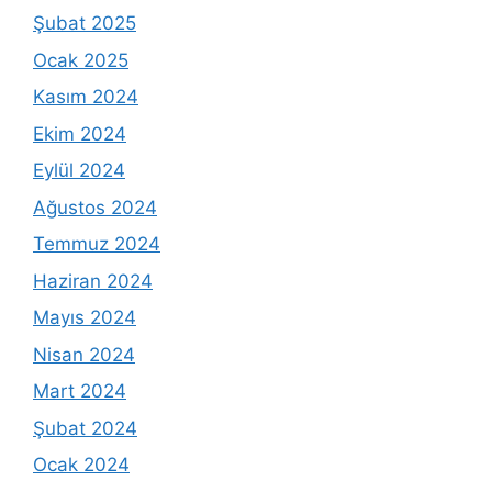
Şubat 2025
Ocak 2025
Kasım 2024
Ekim 2024
Eylül 2024
Ağustos 2024
Temmuz 2024
Haziran 2024
Mayıs 2024
Nisan 2024
Mart 2024
Şubat 2024
Ocak 2024