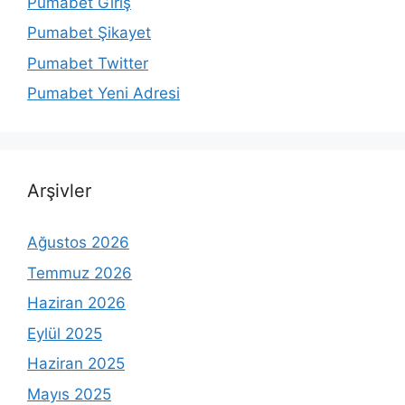
Pumabet Giriş
Pumabet Şikayet
Pumabet Twitter
Pumabet Yeni Adresi
Arşivler
Ağustos 2026
Temmuz 2026
Haziran 2026
Eylül 2025
Haziran 2025
Mayıs 2025