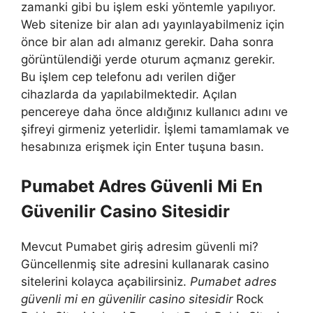
zamanki gibi bu işlem eski yöntemle yapılıyor.
Web sitenize bir alan adı yayınlayabilmeniz için
önce bir alan adı almanız gerekir. Daha sonra
görüntülendiği yerde oturum açmanız gerekir.
Bu işlem cep telefonu adı verilen diğer
cihazlarda da yapılabilmektedir. Açılan
pencereye daha önce aldığınız kullanıcı adını ve
şifreyi girmeniz yeterlidir. İşlemi tamamlamak ve
hesabınıza erişmek için Enter tuşuna basın.
Pumabet Adres Güvenli Mi En
Güvenilir Casino Sitesidir
Mevcut Pumabet giriş adresim güvenli mi?
Güncellenmiş site adresini kullanarak casino
sitelerini kolayca açabilirsiniz.
Pumabet adres
güvenli mi en güvenilir casino sitesidir
Rock