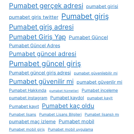
Pumabet gerçek adresi
pumabet girisi
Pumabet giriş
pumabet giris twitter
Pumabet giriş adresi
Pumabet Giriş Yap
Pumabet Güncel
Pumabet Güncel Adres
Pumabet güncel adresi
Pumabet güncel giriş
Pumabet güncel giriş adresi
pumabet güvenilebilir mi
Pumabet güvenilir mi
pumabet güvenlir mi
Pumabet Hakkında
Pumabet inceleme
pumabet hizmetleri
Pumabet kaydol
pumabet instagram
pumabet kayit
Pumabet kaç oldu
Pumabet kayıt
Pumabet lisans
Pumabet Lisans Bilgileri
Pumabet lisanslı mı
Pumabet mobil
pumabet maç izleme
Pumabet mobil giriş
Pumabet mobil uygulama