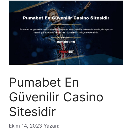
Pumabet En
Güvenilir Casino
Sitesidir
Ekim 14, 2023
Yazarı: