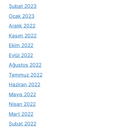
Şubat 2023
Ocak 2023
Aralık 2022
Kasım 2022
Ekim 2022
Eylül 2022
Ağustos 2022
Temmuz 2022
Haziran 2022
Mayıs 2022
Nisan 2022
Mart 2022
Şubat 2022