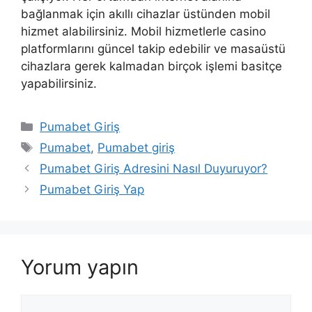
bağlanmak için akıllı cihazlar üstünden mobil
hizmet alabilirsiniz. Mobil hizmetlerle casino
platformlarını güncel takip edebilir ve masaüstü
cihazlara gerek kalmadan birçok işlemi basitçe
yapabilirsiniz.
Kategoriler
Pumabet Giriş
Etiketler
Pumabet
,
Pumabet giriş
Pumabet Giriş Adresini Nasıl Duyuruyor?
Pumabet Giriş Yap
Yorum yapın
Yorum