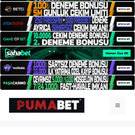
İçeriğe
atla
Menü