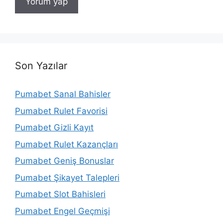
Son Yazılar
Pumabet Sanal Bahisler
Pumabet Rulet Favorisi
Pumabet Gizli Kayıt
Pumabet Rulet Kazançları
Pumabet Geniş Bonuslar
Pumabet Şikayet Talepleri
Pumabet Slot Bahisleri
Pumabet Engel Geçmişi