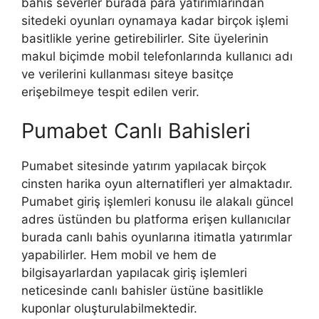
bahis severler burada para yatırımlarından
sitedeki oyunları oynamaya kadar birçok işlemi
basitlikle yerine getirebilirler. Site üyelerinin
makul biçimde mobil telefonlarında kullanıcı adı
ve verilerini kullanması siteye basitçe
erişebilmeye tespit edilen verir.
Pumabet Canlı Bahisleri
Pumabet sitesinde yatırım yapılacak birçok
cinsten harika oyun alternatifleri yer almaktadır.
Pumabet giriş işlemleri konusu ile alakalı güncel
adres üstünden bu platforma erişen kullanıcılar
burada canlı bahis oyunlarına itimatla yatırımlar
yapabilirler. Hem mobil ve hem de
bilgisayarlardan yapılacak giriş işlemleri
neticesinde canlı bahisler üstüne basitlikle
kuponlar oluşturulabilmektedir.