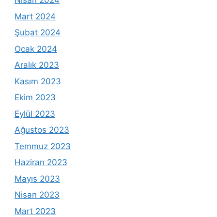
Nisan 2024
Mart 2024
Şubat 2024
Ocak 2024
Aralık 2023
Kasım 2023
Ekim 2023
Eylül 2023
Ağustos 2023
Temmuz 2023
Haziran 2023
Mayıs 2023
Nisan 2023
Mart 2023