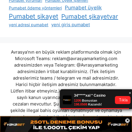
Pumabet yorumları
Pumabet Üyelik İşlemleri
Pumabet üyelik
Pumabet ödeme yöntemleri
Pumabet şikayet
Pumabet şikayetvar
yeni giris pumabet
yeni adresi pumabet
Avrasya'nın en büyük reklam platformunda olmak için
Microsoft Teams:
reklam@avrasyamarketing.com
adresimizden veya Telegram: @Avrasyamarketing
adresimizden irtibat kurabilirsiniz. (Tek iletişim
adreslerimiz teams / telegram ve mail adresimizdir.
Harici hiçbir iletişim adresimiz bulunmamaktadır.
Lütfen itibar etmeyiniz.) Türkiye yasalarına göre 7258
sayılı kanun uyarınca yasa dışı bahis oynamanın
cezaları mevcuttur. Şu an bulunduğunuz site hiç bir
şekilde illegal bahis oyunları oynatmıyor ve oynamaya
aracı olmuyordur.
hodribet
|
betroz
|
grandsapphirebet
×
|
casintro
|
istanbulbahis
|
pribet
|
sarayslot
|
cup90
"