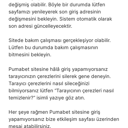
değişmiş olabilir. Böyle bir durumda lütfen
sayfamızı yenileyerek son giriş adresinin
değişmesini bekleyin. Sistem otomatik olarak
son adresi güncelleyecektir.
Sitede bakım çalışması gerçekleşiyor olabilir.
Lütfen bu durumda bakım çalışmasının
bitmesini bekleyin.
Pumabet sitesine hâlâ giriş yapamıyorsanız
tarayıcınızın çerezlerini silerek gene deneyin.
Tarayıcı çerezlerini nasıl sileceğinizi
bilmiyorsanız lütfen “Tarayıcının çerezleri nasıl
temizlenir?” isimli yazıye göz atın.
Her şeye rağmen Pumabet sitesine giriş
yapamıyorsanız bize etkileşim sayfası üzerinden
mesaj atabilirsiniz.