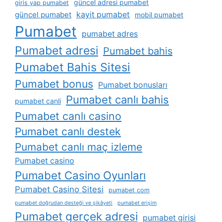
güncel adresi pumabet
giris yap pumabet
güncel pumabet
kayit pumabet
mobil pumabet
Pumabet
pumabet adres
Pumabet adresi
Pumabet bahis
Pumabet Bahis Sitesi
Pumabet bonus
Pumabet bonusları
Pumabet canlı bahis
pumabet canli
Pumabet canlı casino
Pumabet canlı destek
Pumabet canlı maç izleme
Pumabet casino
Pumabet Casino Oyunları
Pumabet Casino Sitesi
pumabet com
pumabet doğrudan desteği ve şikâyeti
pumabet erişim
Pumabet gerçek adresi
pumabet girisi