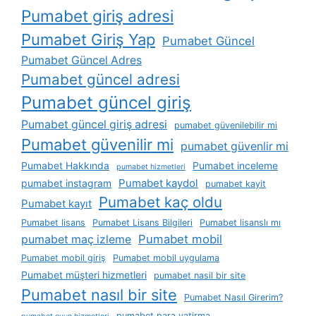
Pumabet giriş adresi
Pumabet Giriş Yap
Pumabet Güncel
Pumabet Güncel Adres
Pumabet güncel adresi
Pumabet güncel giriş
Pumabet güncel giriş adresi
pumabet güvenilebilir mi
Pumabet güvenilir mi
pumabet güvenlir mi
Pumabet Hakkında
Pumabet inceleme
pumabet hizmetleri
Pumabet kaydol
pumabet instagram
pumabet kayit
Pumabet kaç oldu
Pumabet kayıt
Pumabet lisans
Pumabet Lisans Bilgileri
Pumabet lisanslı mı
Pumabet mobil
pumabet maç izleme
Pumabet mobil giriş
Pumabet mobil uygulama
Pumabet müşteri hizmetleri
pumabet nasil bir site
Pumabet nasıl bir site
Pumabet Nasıl Girerim?
pumabet para yatirma