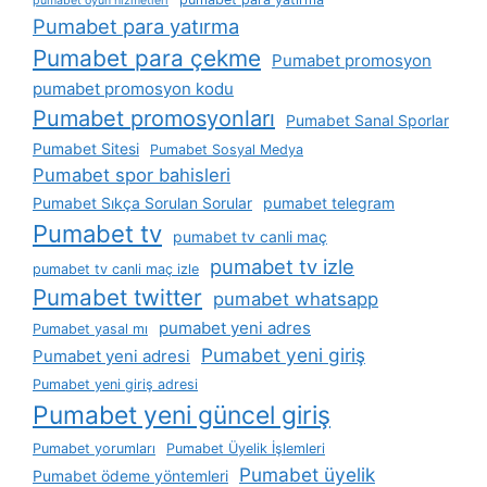
pumabet oyun hizmetleri
Pumabet para yatırma
Pumabet para çekme
Pumabet promosyon
pumabet promosyon kodu
Pumabet promosyonları
Pumabet Sanal Sporlar
Pumabet Sitesi
Pumabet Sosyal Medya
Pumabet spor bahisleri
Pumabet Sıkça Sorulan Sorular
pumabet telegram
Pumabet tv
pumabet tv canli maç
pumabet tv izle
pumabet tv canli maç izle
Pumabet twitter
pumabet whatsapp
pumabet yeni adres
Pumabet yasal mı
Pumabet yeni giriş
Pumabet yeni adresi
Pumabet yeni giriş adresi
Pumabet yeni güncel giriş
Pumabet yorumları
Pumabet Üyelik İşlemleri
Pumabet üyelik
Pumabet ödeme yöntemleri