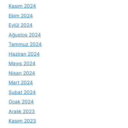
Kasım 2024
Ekim 2024
Eylül 2024
Ağustos 2024
Temmuz 2024
Haziran 2024
Mayıs 2024
Nisan 2024
Mart 2024
Şubat 2024
Ocak 2024
Aralık 2023
Kasım 2023