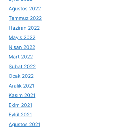
Ağustos 2022
Temmuz 2022
Haziran 2022
Mayıs 2022
Nisan 2022
Mart 2022
Şubat 2022
Ocak 2022
Aralık 2021
Kasım 2021
Ekim 2021
Eylül 2021
Ağustos 2021