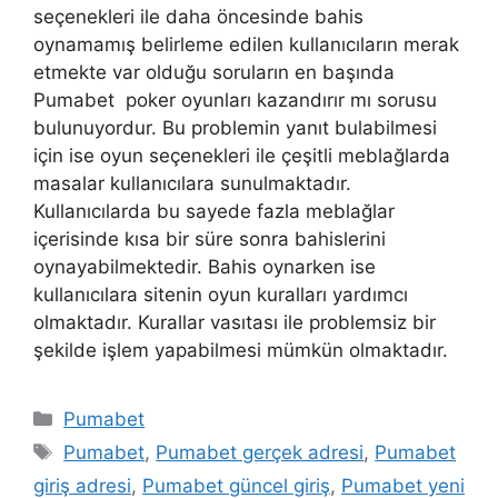
seçenekleri ile daha öncesinde bahis
oynamamış belirleme edilen kullanıcıların merak
etmekte var olduğu soruların en başında
Pumabet poker oyunları kazandırır mı sorusu
bulunuyordur. Bu problemin yanıt bulabilmesi
için ise oyun seçenekleri ile çeşitli meblağlarda
masalar kullanıcılara sunulmaktadır.
Kullanıcılarda bu sayede fazla meblağlar
içerisinde kısa bir süre sonra bahislerini
oynayabilmektedir. Bahis oynarken ise
kullanıcılara sitenin oyun kuralları yardımcı
olmaktadır. Kurallar vasıtası ile problemsiz bir
şekilde işlem yapabilmesi mümkün olmaktadır.
Kategoriler
Pumabet
Etiketler
Pumabet
,
Pumabet gerçek adresi
,
Pumabet
giriş adresi
,
Pumabet güncel giriş
,
Pumabet yeni