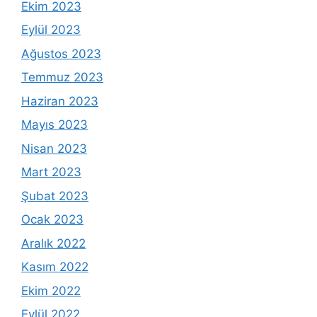
Ekim 2023
Eylül 2023
Ağustos 2023
Temmuz 2023
Haziran 2023
Mayıs 2023
Nisan 2023
Mart 2023
Şubat 2023
Ocak 2023
Aralık 2022
Kasım 2022
Ekim 2022
Eylül 2022