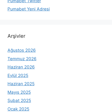
Pumabet Twitter
Pumabet Yeni Adresi
Arşivler
Ağustos 2026
Temmuz 2026
Haziran 2026
Eylül 2025
Haziran 2025
Mayıs 2025
Şubat 2025
Ocak 2025