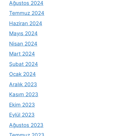
Ağustos 2024
Temmuz 2024
Haziran 2024
Mayıs 2024
Nisan 2024
Mart 2024
Şubat 2024
Ocak 2024
Aralık 2023
Kasım 2023
Ekim 2023
Eylül 2023
Ağustos 2023
Temmuz 2023