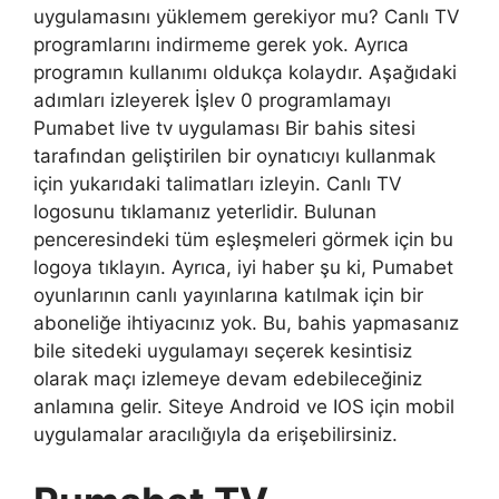
uygulamasını yüklemem gerekiyor mu? Canlı TV
programlarını indirmeme gerek yok. Ayrıca
programın kullanımı oldukça kolaydır. Aşağıdaki
adımları izleyerek İşlev 0 programlamayı
Pumabet live tv uygulaması Bir bahis sitesi
tarafından geliştirilen bir oynatıcıyı kullanmak
için yukarıdaki talimatları izleyin. Canlı TV
logosunu tıklamanız yeterlidir. Bulunan
penceresindeki tüm eşleşmeleri görmek için bu
logoya tıklayın. Ayrıca, iyi haber şu ki, Pumabet
oyunlarının canlı yayınlarına katılmak için bir
aboneliğe ihtiyacınız yok. Bu, bahis yapmasanız
bile sitedeki uygulamayı seçerek kesintisiz
olarak maçı izlemeye devam edebileceğiniz
anlamına gelir. Siteye Android ve IOS için mobil
uygulamalar aracılığıyla da erişebilirsiniz.