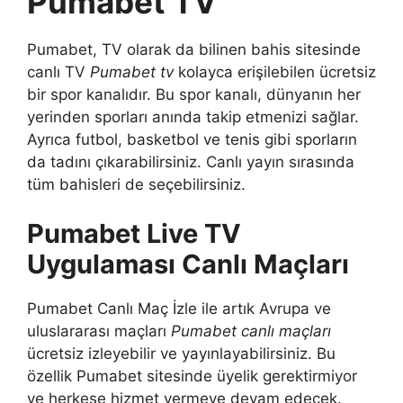
Pumabet TV
Pumabet, TV olarak da bilinen bahis sitesinde
canlı TV
Pumabet tv
kolayca erişilebilen ücretsiz
bir spor kanalıdır. Bu spor kanalı, dünyanın her
yerinden sporları anında takip etmenizi sağlar.
Ayrıca futbol, ​​basketbol ve tenis gibi sporların
da tadını çıkarabilirsiniz. Canlı yayın sırasında
tüm bahisleri de seçebilirsiniz.
Pumabet Live TV
Uygulaması Canlı Maçları
Pumabet Canlı Maç İzle ile artık Avrupa ve
uluslararası maçları
Pumabet canlı maçları
ücretsiz izleyebilir ve yayınlayabilirsiniz. Bu
özellik Pumabet sitesinde üyelik gerektirmiyor
ve herkese hizmet vermeye devam edecek.