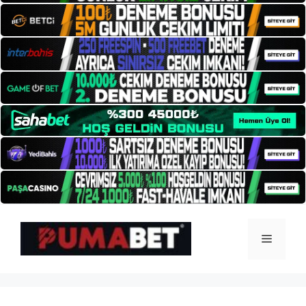
İçeriğe
atla
Menü