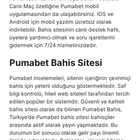
Canlı Maç özelliğine Pumabet mobil
uygulamasından da ulaşabilirsiniz. IOS ve
Android için mobil yazılım ücretsiz olarak
indirilebilir. Bahis sitesinin canlı destek hattı,
üyelere yardımcı olmak ve soru işaretlerini
gidermek için 7/24 hizmetinizdedir.
Pumabet Bahis Sitesi
Pumabet incelemeleri, sitenin içeriğinin çevrimiçi
bahis için yeterli olduğunu göstermektedir. Saf
bilgi kontrolü, hileli web siteleri tarafından tercih
edilen popüler bir sistemdir. Güvenli ve kaliteli
bahis sitesi olarak da bilinen Pumabet Bahis,
Türkiye’de
Pumabet bahis sitesi
bahisçiler
arasında aktif olarak yayın yapmaktadır. Bu
durumun bir sonucu olarak gelir payı önemli