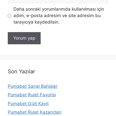
posta
İnternet
Daha sonraki yorumlarımda kullanılması için
sitesi
adım, e-posta adresim ve site adresim bu
tarayıcıya kaydedilsin.
Son Yazılar
Pumabet Sanal Bahisler
Pumabet Rulet Favorisi
Pumabet Gizli Kayıt
Pumabet Rulet Kazançları