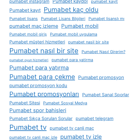
Pumabet kaydol
pumabet instagram
pumabet kayit
Pumabet kaç oldu
Pumabet kayıt
Pumabet lisans
Pumabet Lisans Bilgileri
Pumabet lisanslı mı
Pumabet mobil
pumabet maç izleme
Pumabet mobil giriş
Pumabet mobil uygulama
Pumabet müşteri hizmetleri
pumabet nasil bir site
Pumabet nasıl bir site
Pumabet Nasıl Girerim?
pumabet para yatirma
pumabet oyun hizmetleri
Pumabet para yatırma
Pumabet para çekme
Pumabet promosyon
pumabet promosyon kodu
Pumabet promosyonları
Pumabet Sanal Sporlar
Pumabet Sitesi
Pumabet Sosyal Medya
Pumabet spor bahisleri
Pumabet Sıkça Sorulan Sorular
pumabet telegram
Pumabet tv
pumabet tv canli maç
pumabet tv izle
pumabet tv canli maç izle