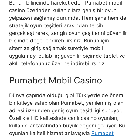
Bunun bilincinde hareket eden Pumabet mobil
casino üzerinden kullanıcılara geniş bir oyun
yelpazesi sağlamış durumda. Hem şans hem de
stratejik oyun çeşitleri arasından tercih
gerçekleştirerek, zengin oyun çeşitlerini güvenilir
biçimde değerlendirebilirsiniz. Bunun için
sitemize giriş sağlamak suretiyle mobil
uygulamayı bulabilir; güvenilir biçimde tablet ve
akıllı telefonunuz üzerine indirebilirsiniz.
Pumabet Mobil Casino
Dünya çapında olduğu gibi Türkiye’de de önemli
bir kitleye sahip olan Pumabet, yenilenmiş olan
adresi üzerinden geniş oyun çeşitliliği sunuyor.
Özellikle HD kalitesinde canlı casino oyunları,
kullanıcılar tarafından büyük beğeni görüyor. Bu
oyunları kaliteli hizmet anlayışıyla
Pumabet