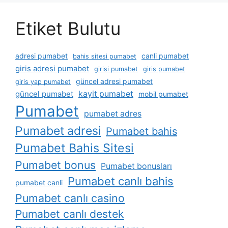
Etiket Bulutu
adresi pumabet
canli pumabet
bahis sitesi pumabet
giris adresi pumabet
girisi pumabet
giris pumabet
güncel adresi pumabet
giris yap pumabet
güncel pumabet
kayit pumabet
mobil pumabet
Pumabet
pumabet adres
Pumabet adresi
Pumabet bahis
Pumabet Bahis Sitesi
Pumabet bonus
Pumabet bonusları
Pumabet canlı bahis
pumabet canli
Pumabet canlı casino
Pumabet canlı destek