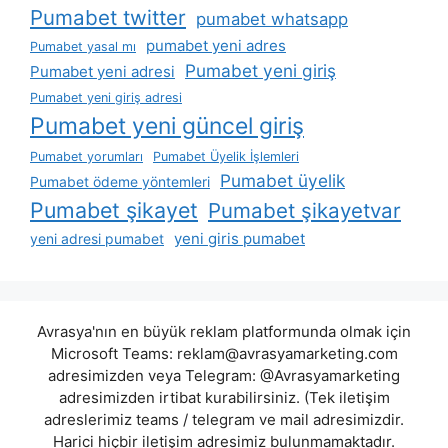
Pumabet twitter
pumabet whatsapp
pumabet yeni adres
Pumabet yasal mı
Pumabet yeni giriş
Pumabet yeni adresi
Pumabet yeni giriş adresi
Pumabet yeni güncel giriş
Pumabet yorumları
Pumabet Üyelik İşlemleri
Pumabet üyelik
Pumabet ödeme yöntemleri
Pumabet şikayet
Pumabet şikayetvar
yeni giris pumabet
yeni adresi pumabet
Avrasya'nın en büyük reklam platformunda olmak için
Microsoft Teams:
reklam@avrasyamarketing.com
adresimizden veya Telegram: @Avrasyamarketing
adresimizden irtibat kurabilirsiniz. (Tek iletişim
adreslerimiz teams / telegram ve mail adresimizdir.
Harici hiçbir iletişim adresimiz bulunmamaktadır.