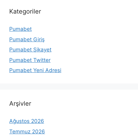
Kategoriler
Pumabet
Pumabet Giriş
Pumabet Şikayet
Pumabet Twitter
Pumabet Yeni Adresi
Arşivler
Ağustos 2026
Temmuz 2026