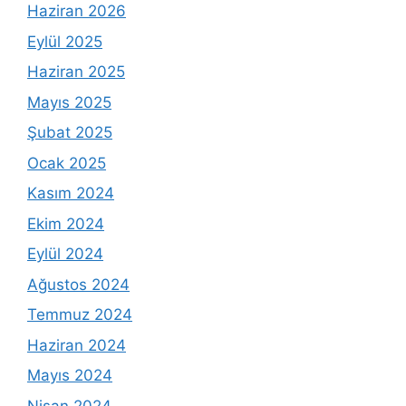
Haziran 2026
Eylül 2025
Haziran 2025
Mayıs 2025
Şubat 2025
Ocak 2025
Kasım 2024
Ekim 2024
Eylül 2024
Ağustos 2024
Temmuz 2024
Haziran 2024
Mayıs 2024
Nisan 2024