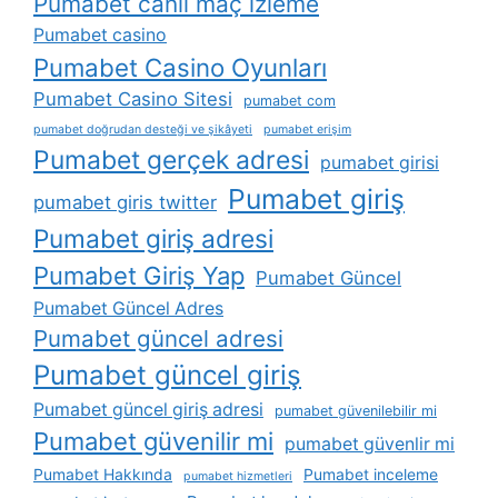
Pumabet canlı maç izleme
Pumabet casino
Pumabet Casino Oyunları
Pumabet Casino Sitesi
pumabet com
pumabet doğrudan desteği ve şikâyeti
pumabet erişim
Pumabet gerçek adresi
pumabet girisi
Pumabet giriş
pumabet giris twitter
Pumabet giriş adresi
Pumabet Giriş Yap
Pumabet Güncel
Pumabet Güncel Adres
Pumabet güncel adresi
Pumabet güncel giriş
Pumabet güncel giriş adresi
pumabet güvenilebilir mi
Pumabet güvenilir mi
pumabet güvenlir mi
Pumabet Hakkında
Pumabet inceleme
pumabet hizmetleri