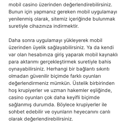
mobil casino üzerinden değerlendirebilirsiniz.
Bunun için yapmanız gereken mobil uygulamayı
yenilenmiş olarak, sitemiz içeriğinde bulunmak
suretiyle cihazınıza indirmektir.
Daha sonra uygulamayı yükleyerek mobil
üzerinden üyelik sağlayabilirsiniz. Ya da kendi
var olan hesabınıza giriş yaparak mobil kaynaklı
para aktarımı gerçekleştirmek suretiyle bahis
oynayabilirsiniz. Herhangi bir bağlantı sıkıntı
olmadan güvenilir biçimde farklı oyunları
değerlendirmeniz mümkün. Üstelik birbirinden
hoş krupiyerler ve uzman hakemler eşliğinde,
casino oyunları çok daha keyifli biçimde
sağlanmış durumda. Böylece krupiyerler ile
sohbet edebilir ve oyunların heyecanını canlı
olarak değerlendirebilirsiniz.