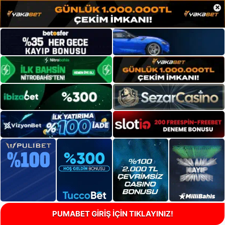
×
PUMABET GİRİŞ İÇİN TIKLAYINIZ!