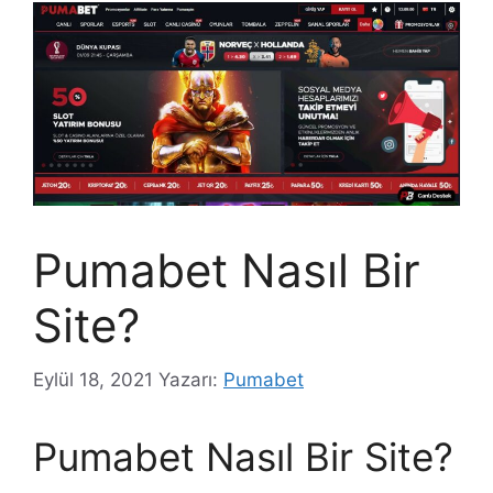
Pumabet Nasıl Bir
Site?
Eylül 18, 2021
Yazarı:
Pumabet
Pumabet Nasıl Bir Site?