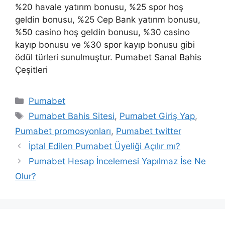
%20 havale yatırım bonusu, %25 spor hoş
geldin bonusu, %25 Cep Bank yatırım bonusu,
%50 casino hoş geldin bonusu, %30 casino
kayıp bonusu ve %30 spor kayıp bonusu gibi
ödül türleri sunulmuştur. Pumabet Sanal Bahis
Çeşitleri
Kategoriler
Pumabet
Etiketler
Pumabet Bahis Sitesi
,
Pumabet Giriş Yap
,
Pumabet promosyonları
,
Pumabet twitter
İptal Edilen Pumabet Üyeliği Açılır mı?
Pumabet Hesap İncelemesi Yapılmaz İse Ne
Olur?