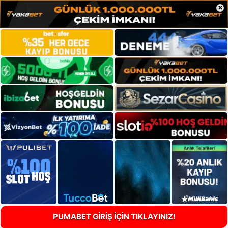
×
PUMABET GİRİŞ İÇİN TIKLAYINIZ!