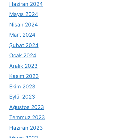
Haziran 2024
Mayıs 2024
Nisan 2024
Mart 2024
Şubat 2024
Ocak 2024
Aralık 2023
Kasım 2023
Ekim 2023
Eylül 2023
Ağustos 2023
Temmuz 2023
Haziran 2023