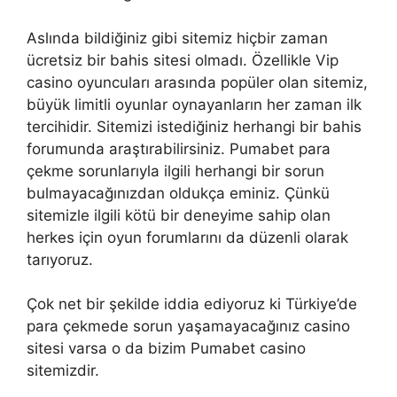
Aslında bildiğiniz gibi sitemiz hiçbir zaman
ücretsiz bir bahis sitesi olmadı. Özellikle Vip
casino oyuncuları arasında popüler olan sitemiz,
büyük limitli oyunlar oynayanların her zaman ilk
tercihidir. Sitemizi istediğiniz herhangi bir bahis
forumunda araştırabilirsiniz. Pumabet para
çekme sorunlarıyla ilgili herhangi bir sorun
bulmayacağınızdan oldukça eminiz. Çünkü
sitemizle ilgili kötü bir deneyime sahip olan
herkes için oyun forumlarını da düzenli olarak
tarıyoruz.
Çok net bir şekilde iddia ediyoruz ki Türkiye’de
para çekmede sorun yaşamayacağınız casino
sitesi varsa o da bizim Pumabet casino
sitemizdir.