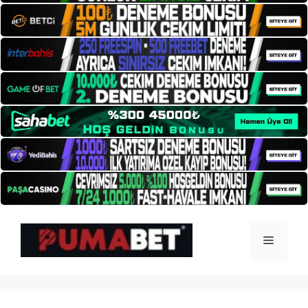
İçeriğe
atla
Menü