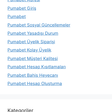
Pumabet Giriş
Pumabet
Pumabet Sosyal Güncellemeler
Pumabet Yasadışı Durum
Pumabet Üyelik Siparişi
Pumabet Kolay Üyelik
Pumabet Müşteri Kalitesi
Pumabet Hesap Kısıtlamaları
Pumabet Bahis Heyecanı
Pumabet Hesap Oluşturma
Kategoriler