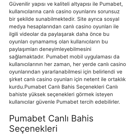
Güvenilir yapısı ve kaliteli altyapısı ile Pumabet,
kullanıcılarına canlı casino oyunlarını sorunsuz
bir şekilde sunabilmektedir. Site ayrıca sosyal
medya hesaplarından canlı casino oyunları ile
ilgili videolar da paylaşarak daha önce bu
oyunları oynamamış olan kullanıcıların bu
paylaşımları deneyimleyebilmesini
sağlamaktadır. Pumabet mobil uygulaması da
kullanıcılarının her zaman, her yerde canlı casino
oyunlarından yararlanabilmesi için belirlendi ve
şirket canlı casino oyunları için netent ile ortaklık
kurdu.Pumabet Canlı Bahis Seçenekleri Canlı
bahiste yüksek seçenekleri görmek isteyen
kullanıcılar güvenle Pumabet tercih edebilirler.
Pumabet Canlı Bahis
Seçenekleri