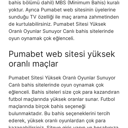
bahis bölümü dahil) MBS (Minimum Bahis) kuralı
yoktur. Ayrıca Pumabet web sitesinin üyelerine
sunduğu TV özelliği ile maç arama zahmetinden
de kurtulabilirsiniz. Pumabet Sitesi Yüksek
Oranlı Oyunlar Sunuyor Canlı bahis sitelerinde
oyun oynamak çok eğlenceli.
Pumabet web sitesi yüksek
oranlı maçlar
Pumabet Sitesi Yüksek Oranlı Oyunlar Sunuyor
Canlı bahis sitelerinde oyun oynamak çok
eğlenceli. Bahis siteleri size çok para kazandıran
futbol maçlarında yüksek oranlar sunar. Futbol
maçlarında birçok bahis seçeneği
bulunmaktadır. Bu bahis seçeneklerini tercih
ederek, yüksek oranlı oyunlardan çok para
kazanabilirsiniz. Siteye giriş yapın ve hesabınıza