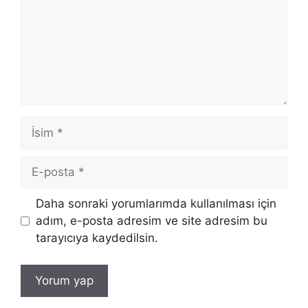
İsim
E-
posta
İnternet
Daha sonraki yorumlarımda kullanılması için
sitesi
adım, e-posta adresim ve site adresim bu
tarayıcıya kaydedilsin.