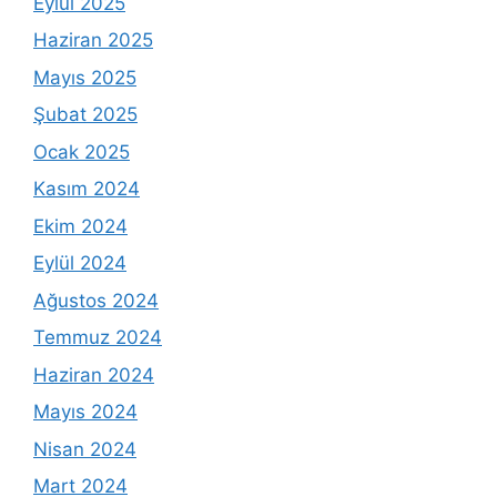
Eylül 2025
Haziran 2025
Mayıs 2025
Şubat 2025
Ocak 2025
Kasım 2024
Ekim 2024
Eylül 2024
Ağustos 2024
Temmuz 2024
Haziran 2024
Mayıs 2024
Nisan 2024
Mart 2024