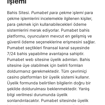
İşlemi
Bahis Sitesi.
Pumabet para çekme i̇şlemi
para
çekme işlemlerini incelemekle ilgilenen kişiler,
para çekmek için kullanabilecekleri ödeme
sistemlerini merak ediyorlar. Pumabet bahis
platformu, oyuncuların mevcut en gelişmiş ve
güvenli ödeme seçeneklerine erişmesini sağlar.
Pumabet seçtikleri finansal kanal sayesinde
7/24 bahis yapabilme avantajına sahiptir.
Pumabet web sitesine üyelik adımları. Bahis
sitesine üye olabilmek için belirli formları
doldurmanız gerekmektedir. Tüm çevrimiçi
casino platformları bir üyelik sistemi kullanır.
Üyelik formunda belirtilen bilgilerin doğru bir
şekilde doldurulması beklenmektedir. Yanlış
bilgi verilmesi durumunda üyelik
sonlandırılacaktır. Pumabet sitesinde üyelik