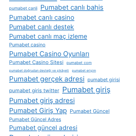
Pumabet canlı bahis
pumabet canli
Pumabet canlı casino
Pumabet canlı destek
Pumabet canlı maç izleme
Pumabet casino
Pumabet Casino Oyunları
Pumabet Casino Sitesi
pumabet com
pumabet doğrudan desteği ve şikâyeti
pumabet erişim
Pumabet gerçek adresi
pumabet girisi
Pumabet giriş
pumabet giris twitter
Pumabet giriş adresi
Pumabet Giriş Yap
Pumabet Güncel
Pumabet Güncel Adres
Pumabet güncel adresi