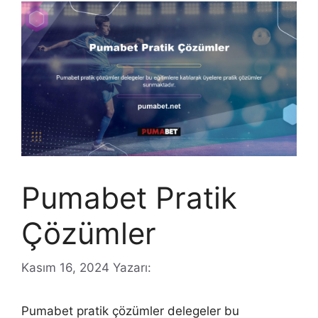
Pumabet Pratik
Çözümler
Kasım 16, 2024
Yazarı:
Pumabet pratik çözümler delegeler bu