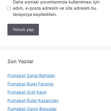
İnternet
Daha sonraki yorumlarımda kullanılması için
sitesi
adım, e-posta adresim ve site adresim bu
tarayıcıya kaydedilsin.
Son Yazılar
Pumabet Sanal Bahisler
Pumabet Rulet Favorisi
Pumabet Gizli Kayıt
Pumabet Rulet Kazançları
Pumabet Geniş Bonuslar