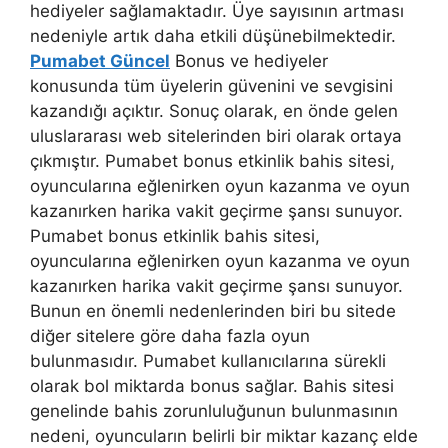
hediyeler sağlamaktadır. Üye sayısının artması
nedeniyle artık daha etkili düşünebilmektedir.
Pumabet Güncel
Bonus ve hediyeler
konusunda tüm üyelerin güvenini ve sevgisini
kazandığı açıktır. Sonuç olarak, en önde gelen
uluslararası web sitelerinden biri olarak ortaya
çıkmıştır. Pumabet bonus etkinlik bahis sitesi,
oyuncularına eğlenirken oyun kazanma ve oyun
kazanırken harika vakit geçirme şansı sunuyor.
Pumabet bonus etkinlik bahis sitesi,
oyuncularına eğlenirken oyun kazanma ve oyun
kazanırken harika vakit geçirme şansı sunuyor.
Bunun en önemli nedenlerinden biri bu sitede
diğer sitelere göre daha fazla oyun
bulunmasıdır. Pumabet kullanıcılarına sürekli
olarak bol miktarda bonus sağlar. Bahis sitesi
genelinde bahis zorunluluğunun bulunmasının
nedeni, oyuncuların belirli bir miktar kazanç elde