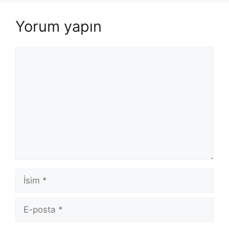
Yorum yapın
Yorum
İsim
E-
posta