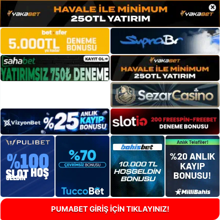
×
PUMABET GİRİŞ İÇİN TIKLAYINIZ!