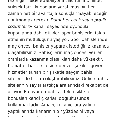
fazla gelir elde edebiliyorlar. Bununla birlikte,
yüksek faizli kuponların yaratılmasının her
zaman net bir avantajla sonuçlanmayabileceğini
unutmamak gerekir.
Pumabet canlı yayın pratik
çözümler
tv kanalı sayesinde oyuncular
kuponlarına dahil ettikleri spor bahislerini takip
etmenin mutluluğunu yaşıyor. Spor bahislerinde
maç öncesi bahisler yaparak istediğiniz kazanca
ulaşabilirsiniz. Bahisçilerin maç öncesi verilen
oranlarda kazanma olasılıkları daha yüksektir.
Pumabet bahis sitesine benzer şekilde güvenilir
hizmetler sunan bir şirketle saygın bahis
sitelerinde hesap oluşturabilirsiniz. Online bahis
sitelerinin sayısı arttıkça aralarındaki rekabet de
artıyor. Bu oyunda bahis siteleri sıklıkla
bonusları kendi çıkarları doğrultusunda
kullanmaktadır. Amacı, kullanıcılara yatırım
yaptıklarında karlarının bir yüzdesini veya