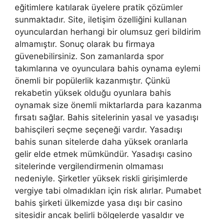
eğitimlere katılarak üyelere pratik çözümler
sunmaktadır. Site, iletişim özelliğini kullanan
oyunculardan herhangi bir olumsuz geri bildirim
almamıştır. Sonuç olarak bu firmaya
güvenebilirsiniz. Son zamanlarda spor
takımlarına ve oyunculara bahis oynama eylemi
önemli bir popülerlik kazanmıştır. Çünkü
rekabetin yüksek olduğu oyunlara bahis
oynamak size önemli miktarlarda para kazanma
fırsatı sağlar. Bahis sitelerinin yasal ve yasadışı
bahisçileri seçme seçeneği vardır. Yasadışı
bahis sunan sitelerde daha yüksek oranlarla
gelir elde etmek mümkündür. Yasadışı casino
sitelerinde vergilendirmenin olmaması
nedeniyle. Şirketler yüksek riskli girişimlerde
vergiye tabi olmadıkları için risk alırlar. Pumabet
bahis şirketi ülkemizde yasa dışı bir casino
sitesidir ancak belirli bölgelerde yasaldır ve