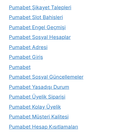
Pumabet Şikayet Talepleri
Pumabet Slot Bahisleri
Pumabet Engel Geçmişi
Pumabet Sosyal Hesaplar
Pumabet Adresi
Pumabet Giriş
Pumabet
Pumabet Sosyal Güncellemeler
Pumabet Yasadışı Durum
Pumabet Üyelik Siparişi
Pumabet Kolay Üyelik
Pumabet Müşteri Kalitesi
Pumabet Hesap Kısıtlamaları