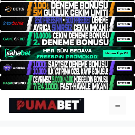
İçeriğe
atla
Menü