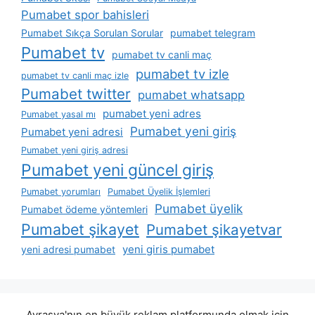
Pumabet spor bahisleri
Pumabet Sıkça Sorulan Sorular
pumabet telegram
Pumabet tv
pumabet tv canli maç
pumabet tv izle
pumabet tv canli maç izle
Pumabet twitter
pumabet whatsapp
pumabet yeni adres
Pumabet yasal mı
Pumabet yeni giriş
Pumabet yeni adresi
Pumabet yeni giriş adresi
Pumabet yeni güncel giriş
Pumabet yorumları
Pumabet Üyelik İşlemleri
Pumabet üyelik
Pumabet ödeme yöntemleri
Pumabet şikayet
Pumabet şikayetvar
yeni giris pumabet
yeni adresi pumabet
Avrasya'nın en büyük reklam platformunda olmak için