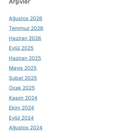
Arşivler
Ağustos 2026
Temmuz 2026
Haziran 2026
Eylül 2025
Haziran 2025
Mayıs 2025
Şubat 2025
Ocak 2025
Kasım 2024
Ekim 2024
Eylül 2024
Ağustos 2024