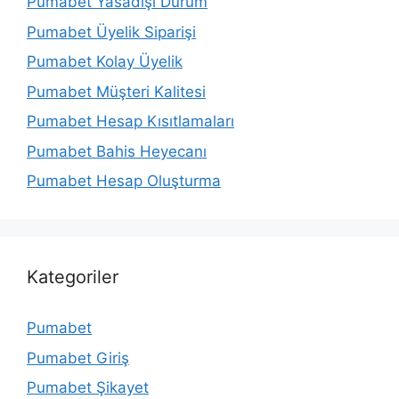
Pumabet Yasadışı Durum
Pumabet Üyelik Siparişi
Pumabet Kolay Üyelik
Pumabet Müşteri Kalitesi
Pumabet Hesap Kısıtlamaları
Pumabet Bahis Heyecanı
Pumabet Hesap Oluşturma
Kategoriler
Pumabet
Pumabet Giriş
Pumabet Şikayet