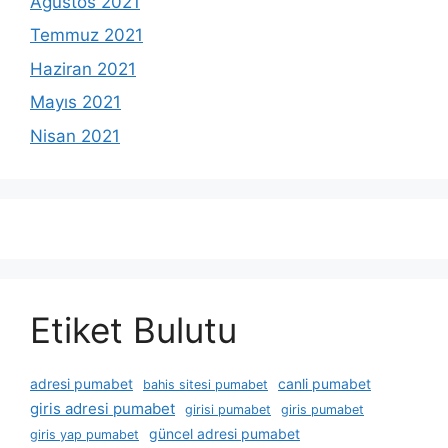
Ağustos 2021
Temmuz 2021
Haziran 2021
Mayıs 2021
Nisan 2021
Etiket Bulutu
adresi pumabet
canli pumabet
bahis sitesi pumabet
giris adresi pumabet
girisi pumabet
giris pumabet
güncel adresi pumabet
giris yap pumabet