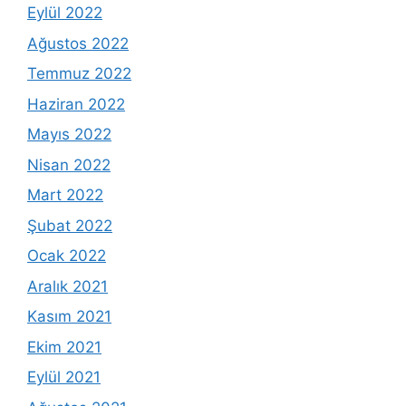
Eylül 2022
Ağustos 2022
Temmuz 2022
Haziran 2022
Mayıs 2022
Nisan 2022
Mart 2022
Şubat 2022
Ocak 2022
Aralık 2021
Kasım 2021
Ekim 2021
Eylül 2021