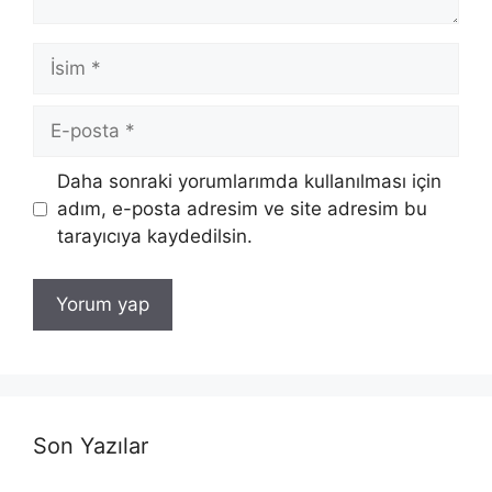
İsim
E-
posta
İnternet
Daha sonraki yorumlarımda kullanılması için
sitesi
adım, e-posta adresim ve site adresim bu
tarayıcıya kaydedilsin.
Son Yazılar