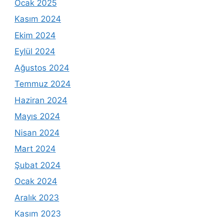
Ocak 2025
Kasım 2024
Ekim 2024
Eylül 2024
Ağustos 2024
Temmuz 2024
Haziran 2024
Mayıs 2024
Nisan 2024
Mart 2024
Şubat 2024
Ocak 2024
Aralık 2023
Kasım 2023