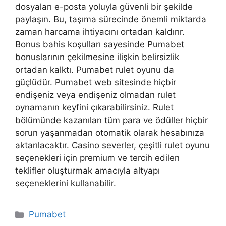
dosyaları e-posta yoluyla güvenli bir şekilde
paylaşın. Bu, taşıma sürecinde önemli miktarda
zaman harcama ihtiyacını ortadan kaldırır.
Bonus bahis koşulları sayesinde Pumabet
bonuslarının çekilmesine ilişkin belirsizlik
ortadan kalktı. Pumabet rulet oyunu da
güçlüdür. Pumabet web sitesinde hiçbir
endişeniz veya endişeniz olmadan rulet
oynamanın keyfini çıkarabilirsiniz. Rulet
bölümünde kazanılan tüm para ve ödüller hiçbir
sorun yaşanmadan otomatik olarak hesabınıza
aktarılacaktır. Casino severler, çeşitli rulet oyunu
seçenekleri için premium ve tercih edilen
teklifler oluşturmak amacıyla altyapı
seçeneklerini kullanabilir.
Kategoriler
Pumabet