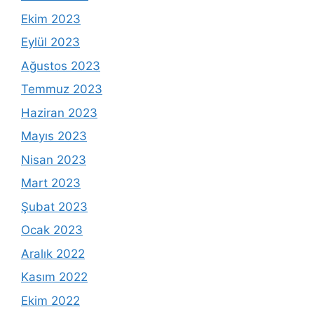
Ekim 2023
Eylül 2023
Ağustos 2023
Temmuz 2023
Haziran 2023
Mayıs 2023
Nisan 2023
Mart 2023
Şubat 2023
Ocak 2023
Aralık 2022
Kasım 2022
Ekim 2022