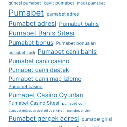
güncel pumabet
kayit pumabet
mobil pumabet
Pumabet
pumabet adres
Pumabet adresi
Pumabet bahis
Pumabet Bahis Sitesi
Pumabet bonus
Pumabet bonusları
Pumabet canlı bahis
pumabet canli
Pumabet canlı casino
Pumabet canlı destek
Pumabet canlı maç izleme
Pumabet casino
Pumabet Casino Oyunları
Pumabet Casino Sitesi
pumabet com
pumabet doğrudan desteği ve şikâyeti
pumabet erişim
Pumabet gerçek adresi
pumabet girisi