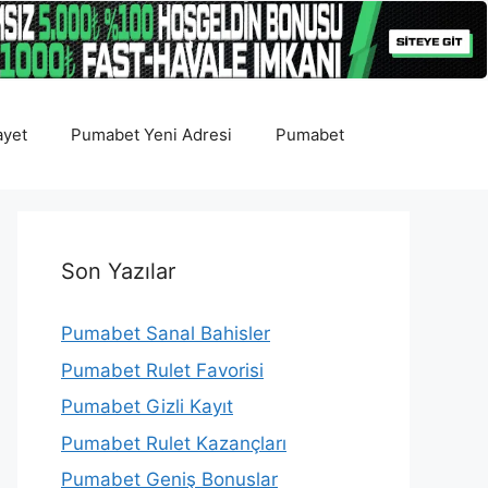
ayet
Pumabet Yeni Adresi
Pumabet
Son Yazılar
Pumabet Sanal Bahisler
Pumabet Rulet Favorisi
Pumabet Gizli Kayıt
Pumabet Rulet Kazançları
Pumabet Geniş Bonuslar