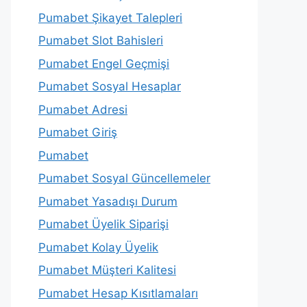
Pumabet Şikayet Talepleri
Pumabet Slot Bahisleri
Pumabet Engel Geçmişi
Pumabet Sosyal Hesaplar
Pumabet Adresi
Pumabet Giriş
Pumabet
Pumabet Sosyal Güncellemeler
Pumabet Yasadışı Durum
Pumabet Üyelik Siparişi
Pumabet Kolay Üyelik
Pumabet Müşteri Kalitesi
Pumabet Hesap Kısıtlamaları