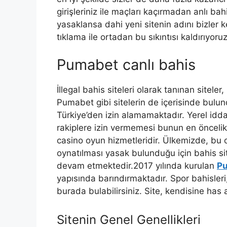
girişleriniz ile maçları kaçırmadan anlı bah
yasaklansa dahi yeni sitenin adını bizler ke
tıklama ile ortadan bu sıkıntısı kaldırıyoruz
Pumabet canlı bahis
İllegal bahis siteleri olarak tanınan sitele
Pumabet gibi sitelerin de içerisinde bulun
Türkiye’den izin alamamaktadır. Yerel iddaa
rakiplere izin vermemesi bunun en öncelikli
casino oyun hizmetleridir. Ülkemizde, bu
oynatılması yasak bulunduğu için bahis sit
devam etmektedir.2017 yılında kurulan
P
yapısında barındırmaktadır. Spor bahisleri,
burada bulabilirsiniz. Site, kendisine has a
Sitenin Genel Genellikleri