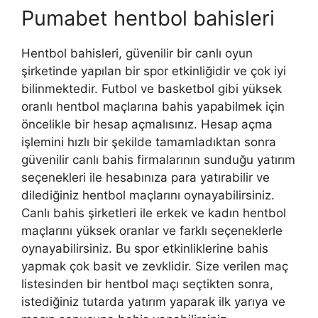
Pumabet hentbol bahisleri
Hentbol bahisleri, güvenilir bir canlı oyun
şirketinde yapılan bir spor etkinliğidir ve çok iyi
bilinmektedir. Futbol ve basketbol gibi yüksek
oranlı hentbol maçlarına bahis yapabilmek için
öncelikle bir hesap açmalısınız. Hesap açma
işlemini hızlı bir şekilde tamamladıktan sonra
güvenilir canlı bahis firmalarının sunduğu yatırım
seçenekleri ile hesabınıza para yatırabilir ve
dilediğiniz hentbol maçlarını oynayabilirsiniz.
Canlı bahis şirketleri ile erkek ve kadın hentbol
maçlarını yüksek oranlar ve farklı seçeneklerle
oynayabilirsiniz. Bu spor etkinliklerine bahis
yapmak çok basit ve zevklidir. Size verilen maç
listesinden bir hentbol maçı seçtikten sonra,
istediğiniz tutarda yatırım yaparak ilk yarıya ve