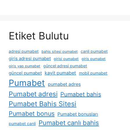
Etiket Bulutu
adresi pumabet
canli pumabet
bahis sitesi pumabet
giris adresi pumabet
girisi pumabet
giris pumabet
güncel adresi pumabet
giris yap pumabet
güncel pumabet
kayit pumabet
mobil pumabet
Pumabet
pumabet adres
Pumabet adresi
Pumabet bahis
Pumabet Bahis Sitesi
Pumabet bonus
Pumabet bonusları
Pumabet canlı bahis
pumabet canli