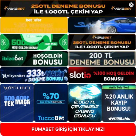
×
PUMABET GİRİŞ İÇİN TIKLAYINIZ!