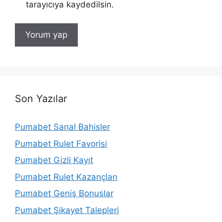
tarayıcıya kaydedilsin.
Son Yazılar
Pumabet Sanal Bahisler
Pumabet Rulet Favorisi
Pumabet Gizli Kayıt
Pumabet Rulet Kazançları
Pumabet Geniş Bonuslar
Pumabet Şikayet Talepleri