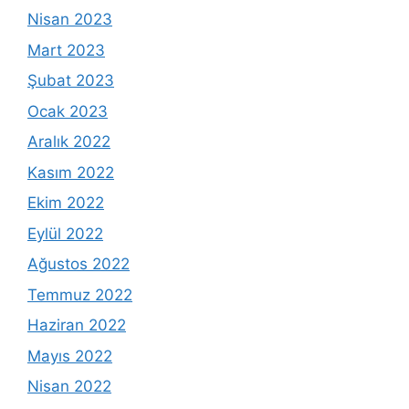
Nisan 2023
Mart 2023
Şubat 2023
Ocak 2023
Aralık 2022
Kasım 2022
Ekim 2022
Eylül 2022
Ağustos 2022
Temmuz 2022
Haziran 2022
Mayıs 2022
Nisan 2022