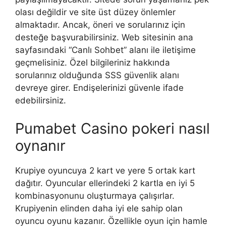
olası değildir ve site üst düzey önlemler
almaktadır. Ancak, öneri ve sorularınız için
desteğe başvurabilirsiniz. Web sitesinin ana
sayfasındaki “Canlı Sohbet” alanı ile iletişime
geçmelisiniz. Özel bilgileriniz hakkında
sorularınız olduğunda SSS güvenlik alanı
devreye girer. Endişelerinizi güvenle ifade
edebilirsiniz.
Pumabet Casino pokeri nasıl
oynanır
Krupiye oyuncuya 2 kart ve yere 5 ortak kart
dağıtır. Oyuncular ellerindeki 2 kartla en iyi 5
kombinasyonunu oluşturmaya çalışırlar.
Krupiyenin elinden daha iyi ele sahip olan
oyuncu oyunu kazanır. Özellikle oyun için hamle