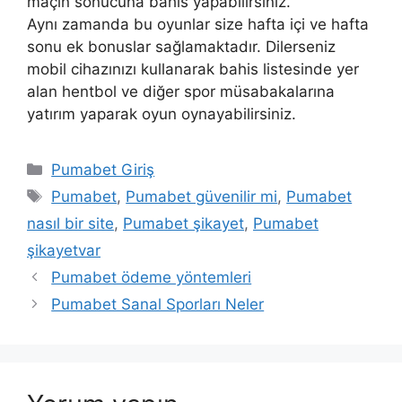
maçın sonucuna bahis yapabilirsiniz.
Aynı zamanda bu oyunlar size hafta içi ve hafta
sonu ek bonuslar sağlamaktadır. Dilerseniz
mobil cihazınızı kullanarak bahis listesinde yer
alan hentbol ve diğer spor müsabakalarına
yatırım yaparak oyun oynayabilirsiniz.
Kategoriler
Pumabet Giriş
Etiketler
Pumabet
,
Pumabet güvenilir mi
,
Pumabet
nasıl bir site
,
Pumabet şikayet
,
Pumabet
şikayetvar
Pumabet ödeme yöntemleri
Pumabet Sanal Sporları Neler