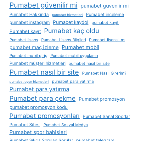
Pumabet güvenilir mi
pumabet güvenlir mi
Pumabet Hakkında
Pumabet inceleme
pumabet hizmetleri
Pumabet kaydol
pumabet instagram
pumabet kayit
Pumabet kaç oldu
Pumabet kayıt
Pumabet lisans
Pumabet Lisans Bilgileri
Pumabet lisanslı mı
Pumabet mobil
pumabet maç izleme
Pumabet mobil giriş
Pumabet mobil uygulama
Pumabet müşteri hizmetleri
pumabet nasil bir site
Pumabet nasıl bir site
Pumabet Nasıl Girerim?
pumabet para yatirma
pumabet oyun hizmetleri
Pumabet para yatırma
Pumabet para çekme
Pumabet promosyon
pumabet promosyon kodu
Pumabet promosyonları
Pumabet Sanal Sporlar
Pumabet Sitesi
Pumabet Sosyal Medya
Pumabet spor bahisleri
Pumabet Sıkça Sorulan Sorular
pumabet telegram