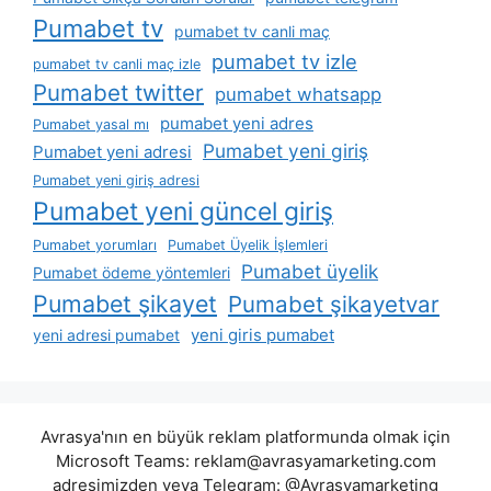
Pumabet tv
pumabet tv canli maç
pumabet tv izle
pumabet tv canli maç izle
Pumabet twitter
pumabet whatsapp
pumabet yeni adres
Pumabet yasal mı
Pumabet yeni giriş
Pumabet yeni adresi
Pumabet yeni giriş adresi
Pumabet yeni güncel giriş
Pumabet yorumları
Pumabet Üyelik İşlemleri
Pumabet üyelik
Pumabet ödeme yöntemleri
Pumabet şikayet
Pumabet şikayetvar
yeni giris pumabet
yeni adresi pumabet
Avrasya'nın en büyük reklam platformunda olmak için
Microsoft Teams:
reklam@avrasyamarketing.com
adresimizden veya Telegram: @Avrasyamarketing