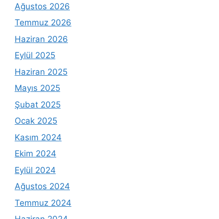
Ağustos 2026
Temmuz 2026
Haziran 2026
Eylül 2025
Haziran 2025
Mayıs 2025
Şubat 2025
Ocak 2025
Kasım 2024
Ekim 2024
Eylül 2024
Ağustos 2024
Temmuz 2024