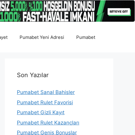
ayet
Pumabet Yeni Adresi
Pumabet
Son Yazılar
Pumabet Sanal Bahisler
Pumabet Rulet Favorisi
Pumabet Gizli Kayıt
Pumabet Rulet Kazançları
Pumabet Geniş Bonuslar