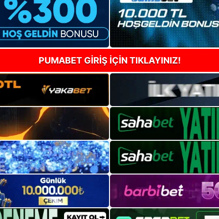
PUMABET GİRİŞ İÇİN TIKLAYINIZ!