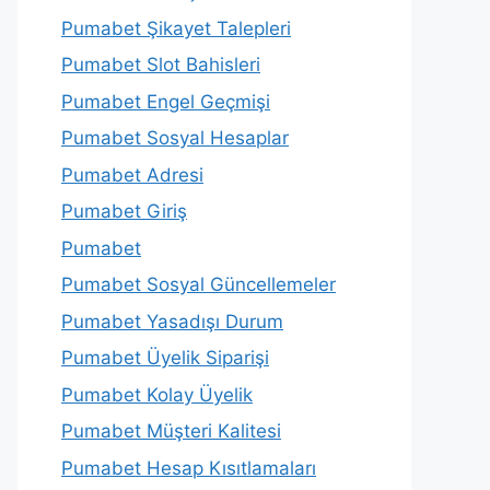
Pumabet Şikayet Talepleri
Pumabet Slot Bahisleri
Pumabet Engel Geçmişi
Pumabet Sosyal Hesaplar
Pumabet Adresi
Pumabet Giriş
Pumabet
Pumabet Sosyal Güncellemeler
Pumabet Yasadışı Durum
Pumabet Üyelik Siparişi
Pumabet Kolay Üyelik
Pumabet Müşteri Kalitesi
Pumabet Hesap Kısıtlamaları